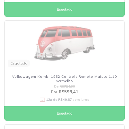
Esgotado
Esgotado
Volkswagem Kombi 1962 Controle Remoto Maisto 1:10
Vermelho
De
R$724,90
R$598,41
Por
12
x de
R$49,87
sem juros
Esgotado