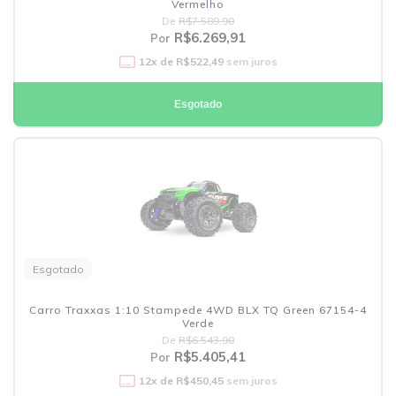
Vermelho
De
R$7.589,90
R$6.269,91
Por
12
x de
R$522,49
sem juros
Esgotado
Esgotado
Carro Traxxas 1:10 Stampede 4WD BLX TQ Green 67154-4
Verde
De
R$6.543,90
R$5.405,41
Por
12
x de
R$450,45
sem juros