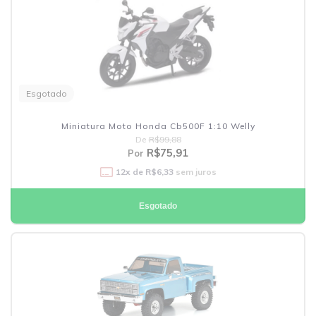
Esgotado
Miniatura Moto Honda Cb500F 1:10 Welly
De
R$99,88
R$75,91
Por
12
x de
R$6,33
sem juros
Esgotado