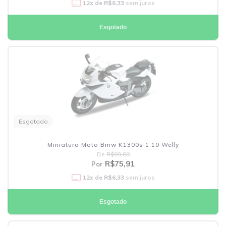
12
x de
R$6,33
sem juros
Esgotado
Esgotado
Miniatura Moto Bmw K1300s 1:10 Welly
De
R$99,88
R$75,91
Por
12
x de
R$6,33
sem juros
Esgotado