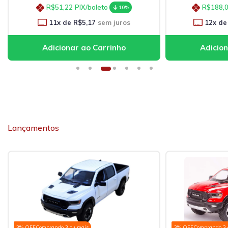
R$51,22
PIX/boleto
R$188,
10%
11
x de
R$5,17
sem juros
12
x de
Lançamentos
3% OFF
Comprando 3 ou mais
3% OFF
Comprando 3 