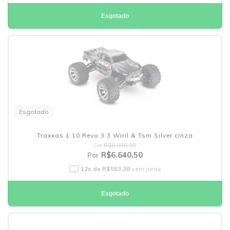
Esgotado
Esgotado
Traxxas 1:10 Revo 3.3 Wiril & Tsm Silver cinza
De
R$8.038,90
R$6.640,50
Por
12
x de
R$553,38
sem juros
Esgotado