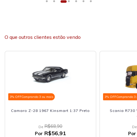
O que outros clientes estão vendo
3% OFF
Comprando 3 ou mais
3% OFF
Comprando 3 
Camaro Z-28 1967 Kinsmart 1:37 Preto
Scania R730 
R$68,90
De
De
R$56,91
Por
Por