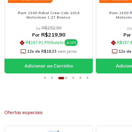
Ram 1500 Rebel Crew Cab 2019
Ram 1500 R
Motormax 1:27 Branco
Motorma
R$252,90
De
De
R$219,90
Por
Por
R$197,91
PIX/boleto
R$197,
10%
12
x de
R$18,33
sem juros
12
x de
Ofertas especiais