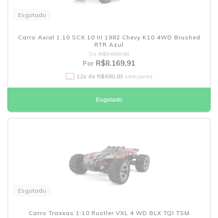
Esgotado
Carro Axial 1:10 SCX 10 III 1982 Chevy K10 4WD Brushed
RTR Azul
De
R$9.889,90
R$8.169,91
Por
12
x de
R$680,83
sem juros
Esgotado
Esgotado
Carro Traxxas 1:10 Rustler VXL 4 WD BLX TQI TSM