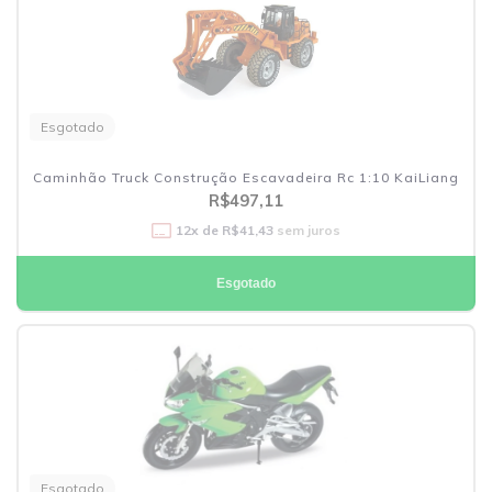
Esgotado
Caminhão Truck Construção Escavadeira Rc 1:10 KaiLiang
R$497,11
12
x de
R$41,43
sem juros
Esgotado
Esgotado