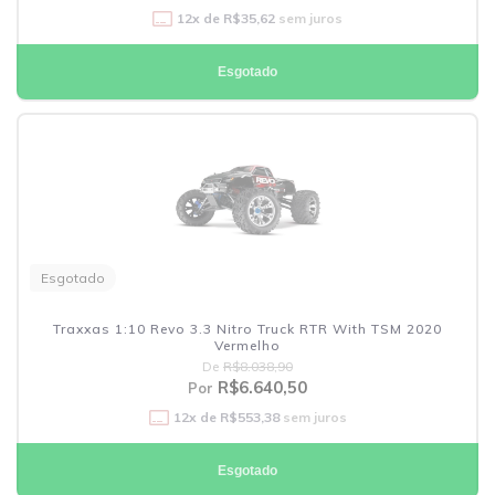
12
x de
R$35,62
sem juros
Esgotado
Esgotado
Traxxas 1:10 Revo 3.3 Nitro Truck RTR With TSM 2020
Vermelho
De
R$8.038,90
R$6.640,50
Por
12
x de
R$553,38
sem juros
Esgotado