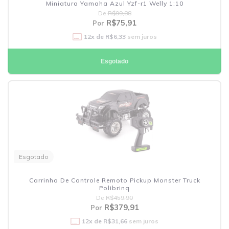
Miniatura Yamaha Azul Yzf-r1 Welly 1:10
De
R$99,88
R$75,91
Por
12
x de
R$6,33
sem juros
Esgotado
Esgotado
Carrinho De Controle Remoto Pickup Monster Truck
Polibrinq
De
R$459,90
R$379,91
Por
12
x de
R$31,66
sem juros