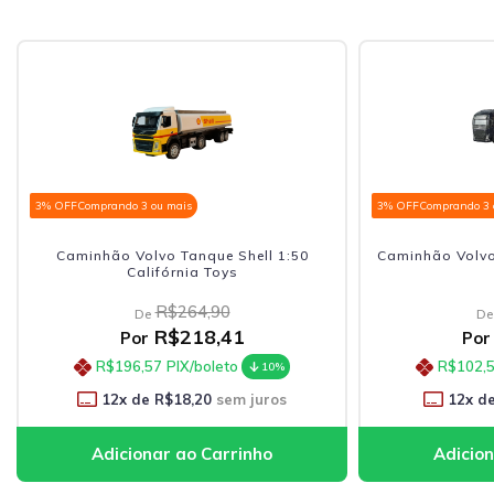
3% OFF
Comprando 3 ou mais
3% OFF
Comprando 3 
Caminhão Volvo Tanque Shell 1:50
Caminhão Volvo
Califórnia Toys
R$264,90
De
De
R$218,41
Por
Por
R$196,57
PIX/boleto
R$102,
10%
12
x de
R$18,20
sem juros
12
x d