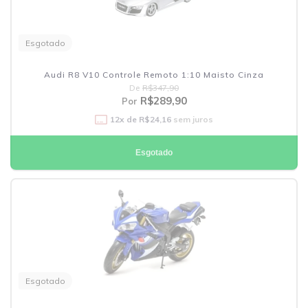
Esgotado
Audi R8 V10 Controle Remoto 1:10 Maisto Cinza
De
R$347,90
R$289,90
Por
12
x de
R$24,16
sem juros
Esgotado
Esgotado