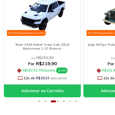
3% OFF
Comprando 3 ou mais
3% OFF
Comprando 3 
Ram 1500 Rebel Crew Cab 2019
Jeep Willys Pic
Motormax 1:27 Branco
R$252,90
De
De
R$219,90
Por
Por
R$197,91
PIX/boleto
R$161,
10%
12
x de
R$18,33
sem juros
12
x de