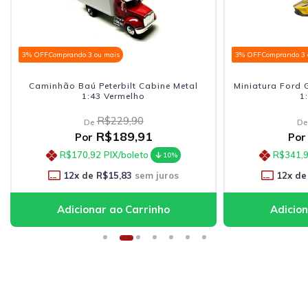
3% OFF
Comprando 3 ou mais
3% OFF
Comprando 3 
Caminhão Baú Peterbilt Cabine Metal
Miniatura Ford 
1:43 Vermelho
1
R$229,90
De
De
R$189,91
Por
Por
R$170,92
PIX/boleto
R$341,
10%
12
x de
R$15,83
sem juros
12
x de