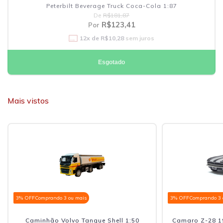
Peterbilt Beverage Truck Coca-Cola 1:87
De
R$181,87
R$123,41
Por
12
x de
R$10,28
sem juros
Esgotado
Mais vistos
3% OFF
Comprando 3 ou mais
3% OFF
Comprando 3 
Caminhão Volvo Tanque Shell 1:50
Camaro Z-28 19