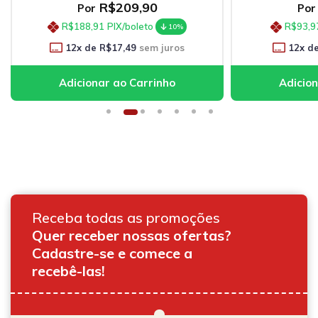
R$209,90
Por
Por
R$188,91
PIX/boleto
R$93,9
10%
12
x de
R$17,49
sem juros
12
x d
Receba todas as promoções
Quer receber nossas ofertas?
Cadastre-se e comece a
recebê-las!