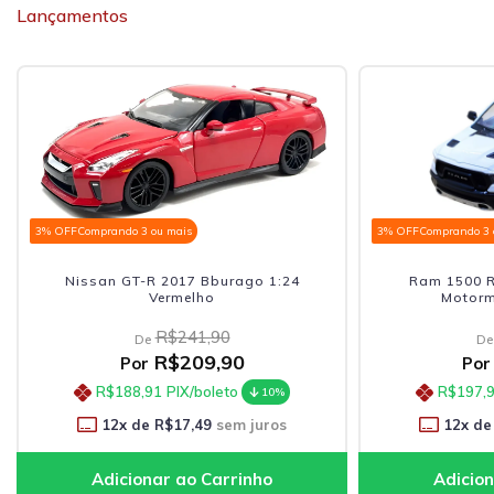
Lançamentos
3% OFF
Comprando 3 ou mais
3% OFF
Comprando 3 
Nissan GT-R 2017 Bburago 1:24
Ram 1500 R
Vermelho
Motorm
R$241,90
De
De
R$209,90
Por
Por
R$188,91
PIX/boleto
R$197,
10%
12
x de
R$17,49
sem juros
12
x de