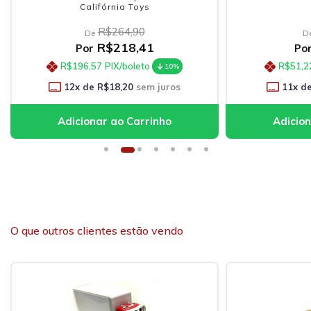
Califórnia Toys
R$264,90
De
D
R$218,41
Por
Po
R$196,57
PIX/boleto
R$51,2
10%
12
x de
R$18,20
sem juros
11
x d
O que outros clientes estão vendo