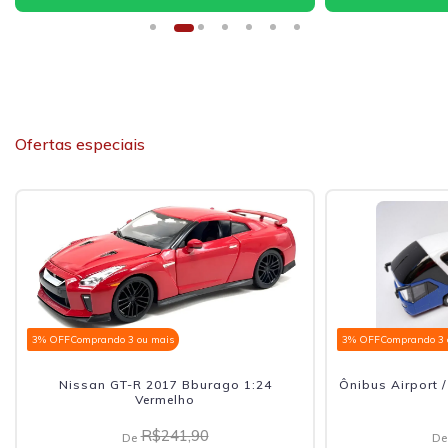
Ofertas especiais
3% OFF
Comprando 3 ou mais
3% OFF
Comprando 3 
Nissan GT-R 2017 Bburago 1:24
Ônibus Airport 
Vermelho
R$241,90
De
De