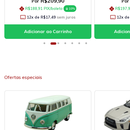
R$219,90
Por
Por
R$197,91
PIX/boleto
R$197,
10%
12
x de
R$18,33
sem juros
12
x de
Ofertas especiais