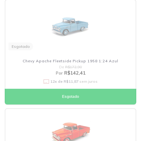
Esgotado
Chevy Apache Fleetside Pickup 1958 1:24 Azul
De
R$172,90
R$142,41
Por
12
x de
R$11,87
sem juros
Esgotado