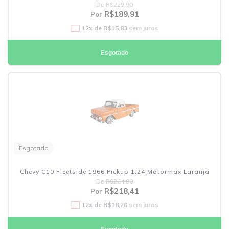
De
R$229,90
R$189,91
Por
12
x de
R$15,83
sem juros
Esgotado
Esgotado
Chevy C10 Fleetside 1966 Pickup 1:24 Motormax Laranja
De
R$264,90
R$218,41
Por
12
x de
R$18,20
sem juros