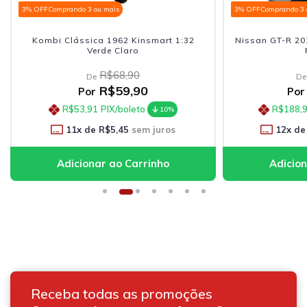
3% OFF
Comprando 3 ou mais
3% OFF
Comprando 3 
Nissan GT-R 2017 Bburago 1:24 Branco
Ram 1500 R
Perolado
Motorma
R$241,90
De
De
R$209,90
Por
Por
R$188,91
PIX/boleto
R$197,
10%
12
x de
R$17,49
sem juros
12
x de
Receba todas as promoções