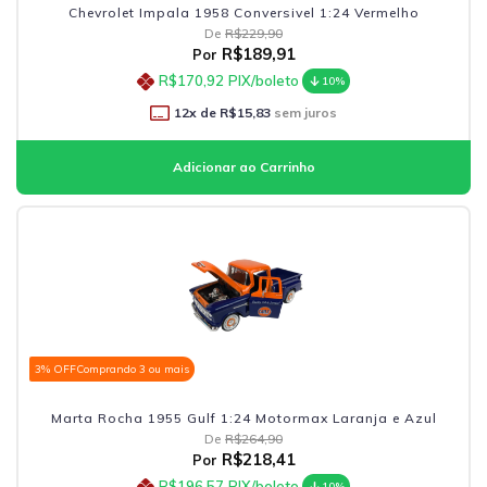
Chevrolet Impala 1958 Conversivel 1:24 Vermelho
De
R$229,90
R$189,91
Por
R$170,92
PIX/boleto
10%
12
x de
R$15,83
sem juros
3% OFF
Comprando 3 ou mais
Marta Rocha 1955 Gulf 1:24 Motormax Laranja e Azul
De
R$264,90
R$218,41
Por
R$196,57
PIX/boleto
10%