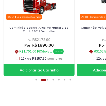
3% OFF
Comprando 3 ou mais
3% OFF
Compran
18
Caminhão Volvo Tanque 1:64 Welly Azul
Nissan GT-
R$137,90
De
R$113,91
Por
R$102,52
PIX/boleto
R$
10%
12
x de
R$9,49
sem juros
12