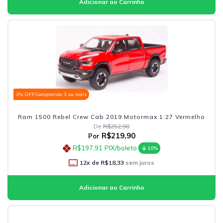
3% OFF
Comprando 3 ou mais
Ram 1500 Rebel Crew Cab 2019 Motormax 1:27 Vermelho
De
R$252,90
R$219,90
Por
R$197,91
PIX/boleto
10%
12
x de
R$18,33
sem juros