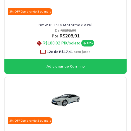
3% OFF
Comprando 3 ou mais
Bmw I8 1:24 Motormax Azul
De
R$252,90
R$208,91
Por
R$188,02
PIX/boleto
10%
12
x de
R$17,41
sem juros
3% OFF
Comprando 3 ou mais