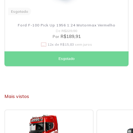
Esgotado
Ford F-100 Pick Up 1956 1:24 Motormax Vermelho
De
R$229,90
R$189,91
Por
12
x de
R$15,83
sem juros
Esgotado
Mais vistos