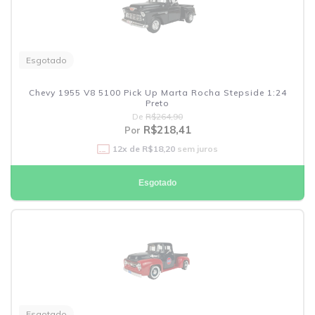
Esgotado
Chevy 1955 V8 5100 Pick Up Marta Rocha Stepside 1:24
Preto
De
R$264,90
R$218,41
Por
12
x de
R$18,20
sem juros
Esgotado
Esgotado