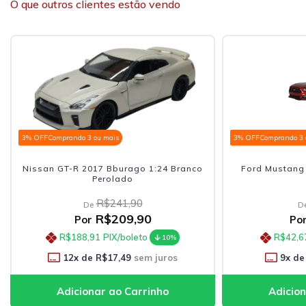
O que outros clientes estão vendo
3% OFF
Comprando 3 ou mais
3% OFF
Comprando 3 
Nissan GT-R 2017 Bburago 1:24 Branco
Ford Mustang 
Perolado
R$241,90
De
D
R$209,90
Por
Po
R$188,91
PIX/boleto
R$42,6
10%
12
x de
R$17,49
sem juros
9
x de