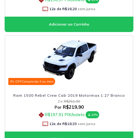
12
x de
R$18,20
sem juros
3% OFF
Comprando 3 ou mais
Ram 1500 Rebel Crew Cab 2019 Motormax 1:27 Branco
De
R$252,90
R$219,90
Por
R$197,91
PIX/boleto
10%
12
x de
R$18,33
sem juros