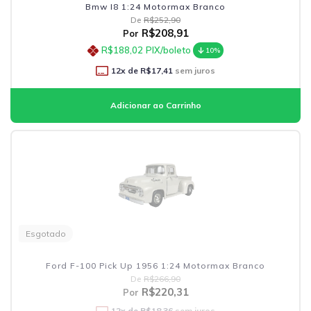
Bmw I8 1:24 Motormax Branco
De
R$252,90
R$208,91
Por
R$188,02
PIX/boleto
10%
12
x de
R$17,41
sem juros
Esgotado
Ford F-100 Pick Up 1956 1:24 Motormax Branco
De
R$266,90
R$220,31
Por
12
x de
R$18,36
sem juros