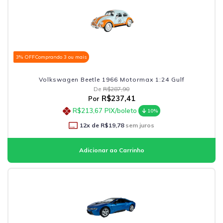
3% OFF
Comprando 3 ou mais
Volkswagen Beetle 1966 Motormax 1:24 Gulf
De
R$287,90
R$237,41
Por
R$213,67
PIX/boleto
10%
12
x de
R$19,78
sem juros