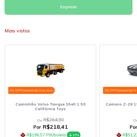
Esgotado
Mais vistos
3% OFF
Comprando 3 ou mais
3% OFF
Comprando 3 
Caminhão Volvo Tanque Shell 1:50
Camaro Z-28 19
Califórnia Toys
R$264,90
De
D
R$218,41
Por
Po
R$196,57
PIX/boleto
R$51,2
10%