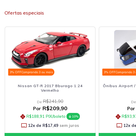
Ofertas especiais
3% OFF
Comprando 3 ou mais
3% OFF
Comprando 3 
Nissan GT-R 2017 Bburago 1:24
Ônibus Airport 
Vermelho
R$241,90
De
De
R$209,90
Por
Por
R$188,91
PIX/boleto
R$93,9
10%
12
x de
R$17,49
sem juros
12
x d