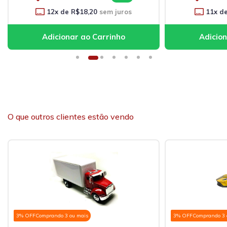
12
x de
R$18,20
sem juros
11
x d
O que outros clientes estão vendo
3% OFF
Comprando 3 ou mais
3% OFF
Comprando 3 