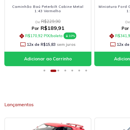
Caminhão Baú Peterbilt Cabine Metal
Miniatura Ford 
1:43 Vermelho
1
R$229,90
De
De
R$189,91
Por
Por
R$170,92
PIX/boleto
R$341,
10%
12
x de
R$15,83
sem juros
12
x de
Lançamentos