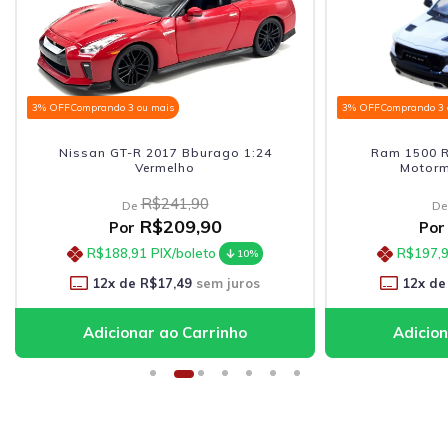
3% OFF
Comprando 3 ou mais
3% OFF
Comprando 3 
Nissan GT-R 2017 Bburago 1:24
Ram 1500 R
Vermelho
Motorm
R$241,90
De
De
R$209,90
Por
Por
R$188,91
PIX/boleto
R$197,
10%
12
x de
R$17,49
sem juros
12
x de