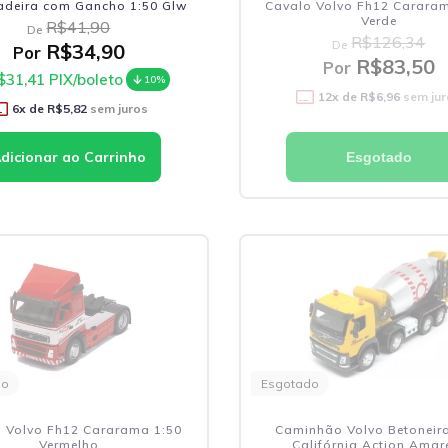
adeira com Gancho 1:50 Glw
Cavalo Volvo Fh12 Carara
Verde
R$41,90
De
R$126,34
De
R$34,90
Por
R$83,50
Por
$31,41
PIX/boleto
10%
12
x de
R$6,96
sem jur
6
x de
R$5,82
sem juros
Esgotado
do
Esgotado
 Volvo Fh12 Cararama 1:50
Caminhão Volvo Betoneira
Vermelho
Califórnia Action Amar