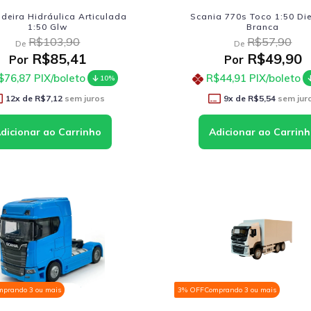
deira Hidráulica Articulada
Scania 770s Toco 1:50 Di
1:50 Glw
Branca
R$103,90
R$57,90
De
De
R$85,41
R$49,90
Por
Por
$76,87
PIX/boleto
R$44,91
PIX/boleto
10%
12
x de
R$7,12
sem juros
9
x de
R$5,54
sem jur
mprando 3 ou mais
3% OFF
Comprando 3 ou mais