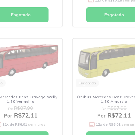
12
x de
R$10,28
sem ju
Esgotado
Esgotado
do
Esgotado
Mercedes Benz Travego Welly
Ônibus Mercedes Benz Trave
1:50 Vermelho
1:50 Amarelo
R$87,90
R$87,90
De
De
R$72,11
R$72,11
Por
Por
12
x de
R$6,01
sem juros
12
x de
R$6,01
sem jur