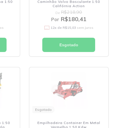
ma 1:50
Caminhão Volvo Basculante 1:50
Califórnia Action
R$218,90
De
R$180,41
Por
os
12
x de
R$15,03
sem juros
Esgotado
Esgotado
 1:50
Empilhadeira Container Em Metal
ela
Vermelha 1:50 Kdw