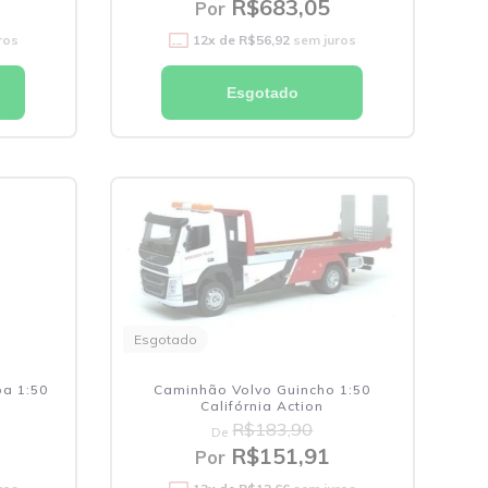
R$683,05
Por
ros
12
x de
R$56,92
sem juros
Esgotado
Esgotado
a 1:50
Caminhão Volvo Guincho 1:50
Califórnia Action
R$183,90
De
R$151,91
Por