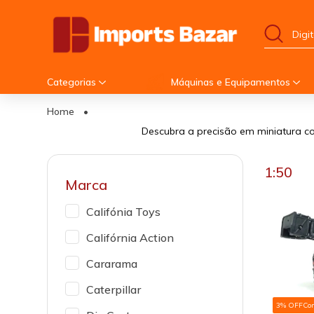
Categorias
Máquinas e Equipamentos
Home
•
Descubra a precisão em miniatura co
1:50
Marca
Califónia Toys
Califórnia Action
Cararama
Caterpillar
3% OFF
Co