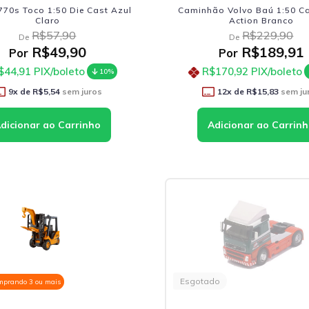
770s Toco 1:50 Die Cast Azul
Caminhão Volvo Baú 1:50 Ca
Claro
Action Branco
R$57,90
R$229,90
De
De
R$49,90
R$189,91
Por
Por
$44,91
PIX/boleto
R$170,92
PIX/boleto
10%
9
x de
R$5,54
sem juros
12
x de
R$15,83
sem ju
Esgotado
mprando 3 ou mais