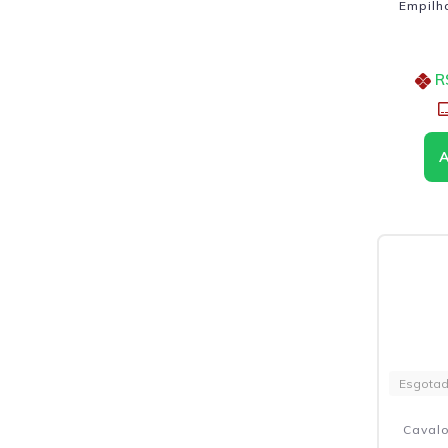
Empilh
R
Esgota
Cavalo