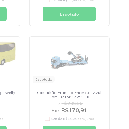
ros
12
x de
R$12,66
sem juros
Esgotado
Esgotado
go Welly
Caminhão Prancha Em Metal Azul
Com Trator Kdw 1:50
R$206,90
De
R$170,91
Por
os
12
x de
R$14,24
sem juros