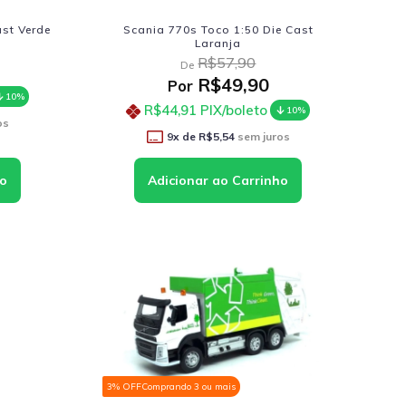
ast Verde
Scania 770s Toco 1:50 Die Cast
Laranja
R$57,90
De
R$49,90
Por
10%
R$44,91
PIX/boleto
10%
os
9
x de
R$5,54
sem juros
3% OFF
Comprando 3 ou mais