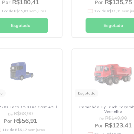
R$180,41
R$135,75
Por
Por
12
x de
R$15,03
sem juros
12
x de
R$11,31
sem ju
Esgotado
Esgotado
do
Esgotado
770s Toco 1:50 Die Cast Azul
Caminhão Hy Truck Caçamb
Vermelho
R$68,90
De
R$149,90
De
R$56,91
Por
R$123,41
Por
11
x de
R$5,17
sem juros