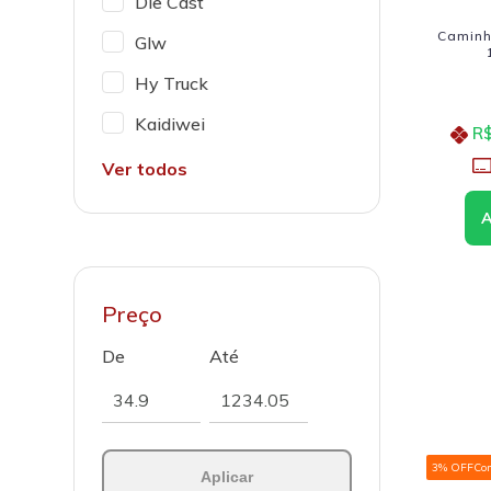
Die Cast
Caminh
Glw
Hy Truck
Kaidiwei
R$
Ver todos
Preço
De
Até
3% OFF
Co
Aplicar