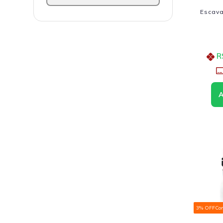
Escava
R
3% OFF
Co