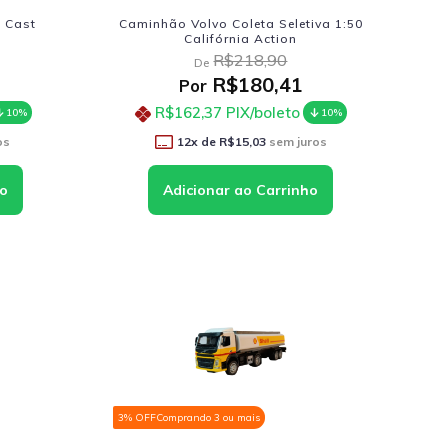
e Cast
Caminhão Volvo Coleta Seletiva 1:50
Califórnia Action
R$218,90
De
R$180,41
Por
R$162,37
PIX/boleto
10%
10%
os
12
x de
R$15,03
sem juros
3% OFF
Comprando 3 ou mais