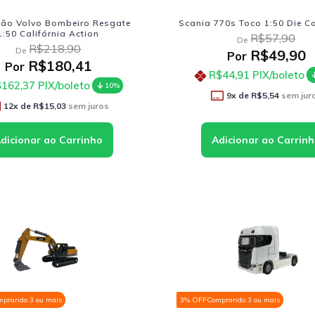
ão Volvo Bombeiro Resgate
Scania 770s Toco 1:50 Die C
1:50 Califórnia Action
R$57,90
De
R$218,90
De
R$49,90
Por
R$180,41
Por
R$44,91
PIX/boleto
162,37
PIX/boleto
10%
9
x de
R$5,54
sem jur
12
x de
R$15,03
sem juros
mprando 3 ou mais
3% OFF
Comprando 3 ou mais