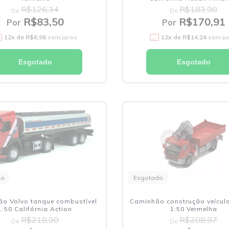
R$126,34
R$183,90
De
De
R$83,50
R$170,91
Por
Por
12
x de
R$6,96
sem juros
12
x de
R$14,24
sem ju
Esgotado
Esgotado
do
Esgotado
o Volvo tanque combustível
Caminhão construção veículo
1:50 Califórnia Action
1:50 Vermelha
R$218,90
R$208,97
De
De