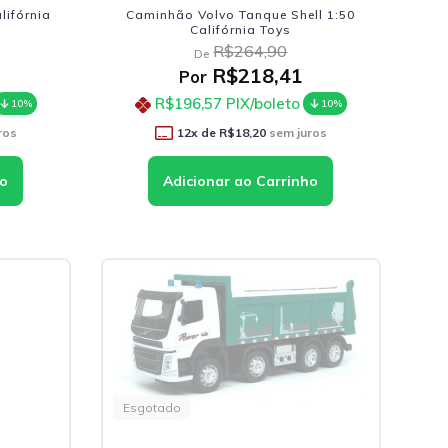
lifórnia
Caminhão Volvo Tanque Shell 1:50
Califórnia Toys
R$264,90
De
R$218,41
Por
R$196,57
PIX/boleto
10%
10%
ros
12
x de
R$18,20
sem juros
Esgotado