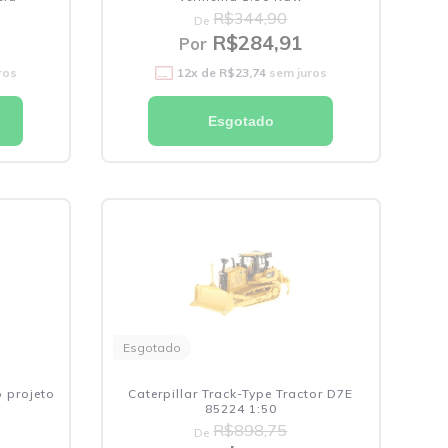
R$344,90
De
R$284,91
Por
ros
12
x de
R$23,74
sem juros
Esgotado
Esgotado
 projeto
Caterpillar Track-Type Tractor D7E
85224 1:50
R$898,75
De