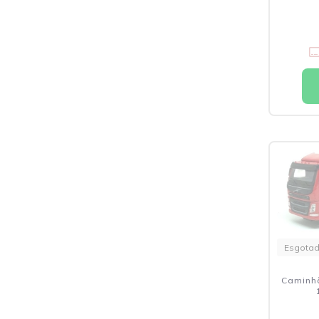
Esgota
Caminhã