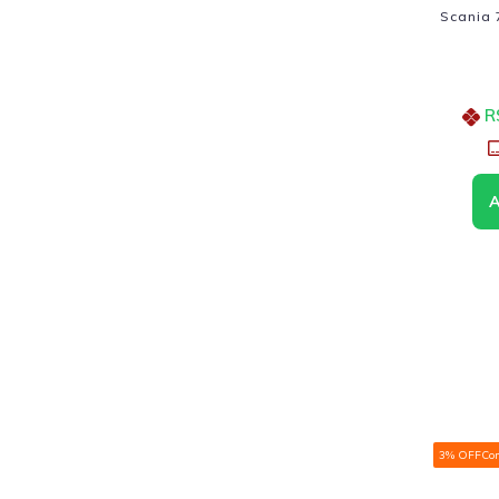
Scania 
R
3% OFF
Co