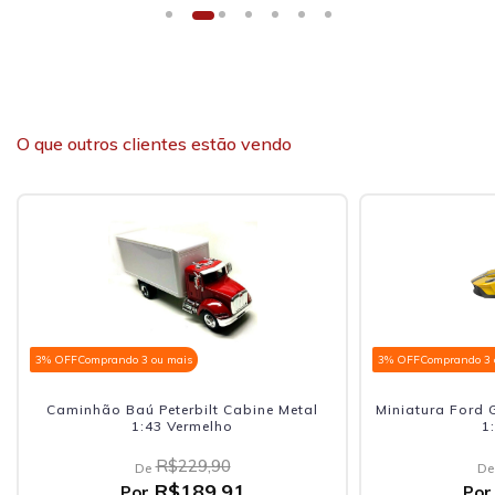
O que outros clientes estão vendo
3% OFF
Comprando 3 ou mais
3% OFF
Comprando 3 
Caminhão Baú Peterbilt Cabine Metal
Miniatura Ford 
1:43 Vermelho
1
R$229,90
De
De
R$189,91
Por
Por