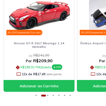
3% OFF
Comprando 3 ou mais
3% OFF
Comprando 3 
Nissan GT-R 2017 Bburago 1:24
Ônibus Airport 
Vermelho
R$241,90
De
De
R$209,90
Por
Por
R$188,91
PIX/boleto
R$93,9
10%
12
x de
R$17,49
sem juros
12
x d