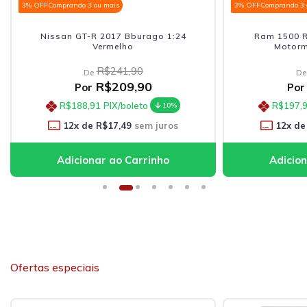
3% OFF
Comprando 3 ou mais
3% OFF
Comprando 3 
Nissan GT-R 2017 Bburago 1:24
Ram 1500 R
Vermelho
Motorm
R$241,90
De
De
R$209,90
Por
Por
R$188,91
PIX/boleto
R$197,
10%
12
x de
R$17,49
sem juros
12
x de
Ofertas especiais