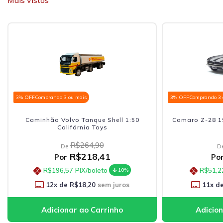
Mais vistos
3% OFF
Comprando 3 ou mais
3% OFF
Comprando 3 
Caminhão Volvo Tanque Shell 1:50
Camaro Z-28 19
Califórnia Toys
R$264,90
De
D
R$218,41
Por
Po
R$196,57
PIX/boleto
R$51,2
10%
12
x de
R$18,20
sem juros
11
x d