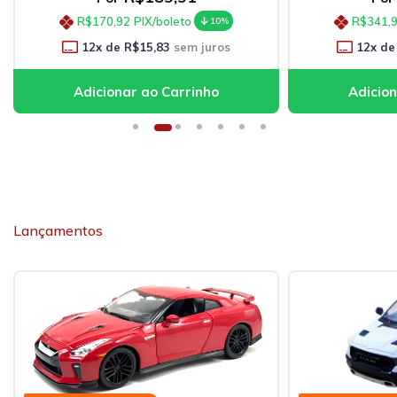
R$170,92
PIX/boleto
R$341,
10%
12
x de
R$15,83
sem juros
12
x de
Lançamentos