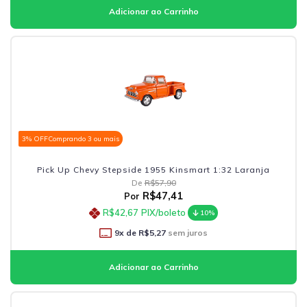
3% OFF
Comprando 3 ou mais
Pick Up Chevy Stepside 1955 Kinsmart 1:32 Laranja
De
R$57,90
R$47,41
Por
R$42,67
PIX/boleto
10%
9
x de
R$5,27
sem juros