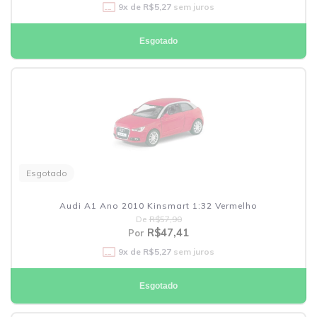
9
x de
R$5,27
sem juros
Esgotado
Esgotado
Audi A1 Ano 2010 Kinsmart 1:32 Vermelho
De
R$57,90
R$47,41
Por
9
x de
R$5,27
sem juros
Esgotado