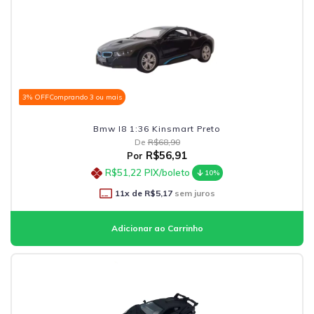
3% OFF
Comprando 3 ou mais
Bmw I8 1:36 Kinsmart Preto
De
R$68,90
R$56,91
Por
R$51,22
PIX/boleto
10%
11
x de
R$5,17
sem juros