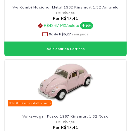
Vw Kombi Nacional Metal 1962 Kinsmart 1:32 Amarelo
De
R$57,90
R$47,41
Por
R$42,67
PIX/boleto
10%
9
x de
R$5,27
sem juros
3% OFF
Comprando 3 ou mais
Volkswagen Fusca 1967 Kinsmart 1:32 Rosa
De
R$57,90
R$47,41
Por