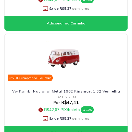
9
x de
R$5,27
sem juros
3% OFF
Comprando 3 ou mais
Vw Kombi Nacional Metal 1962 Kinsmart 1:32 Vermelha
De
R$57,90
R$47,41
Por
R$42,67
PIX/boleto
10%
9
x de
R$5,27
sem juros