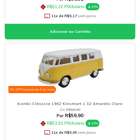
R$51,22
PIX/boleto
10%
11
x de
R$5,17
sem juros
3% OFF
Comprando 3 ou mais
Kombi Clássica 1962 Kinsmart 1:32 Amarelo Claro
De
R$68,90
R$59,90
Por
R$53,91
PIX/boleto
10%
11
x de
R$5,45
sem juros