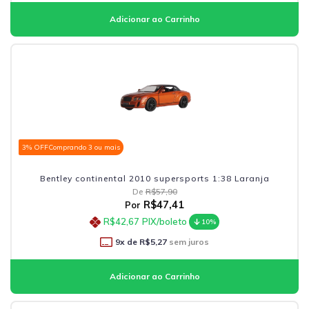
3% OFF
Comprando 3 ou mais
Bentley continental 2010 supersports 1:38 Laranja
De
R$57,90
R$47,41
Por
R$42,67
PIX/boleto
10%
9
x de
R$5,27
sem juros