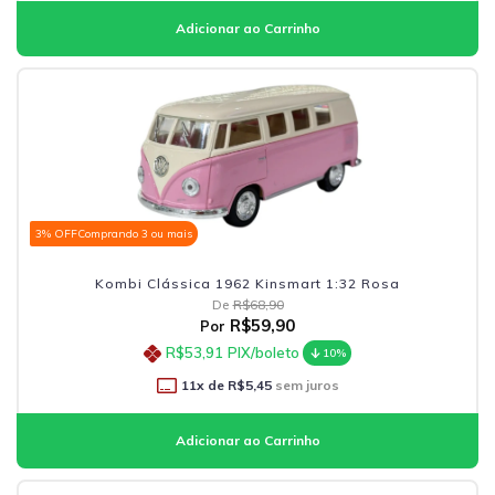
3% OFF
Comprando 3 ou mais
Kombi Clássica 1962 Kinsmart 1:32 Rosa
De
R$68,90
R$59,90
Por
R$53,91
PIX/boleto
10%
11
x de
R$5,45
sem juros