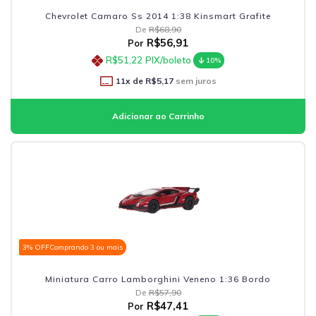
Chevrolet Camaro Ss 2014 1:38 Kinsmart Grafite
De
R$68,90
R$56,91
Por
R$51,22
PIX/boleto
10%
11
x de
R$5,17
sem juros
3% OFF
Comprando 3 ou mais
Miniatura Carro Lamborghini Veneno 1:36 Bordo
De
R$57,90
R$47,41
Por