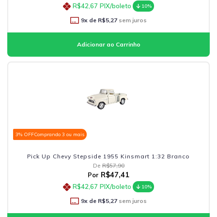
R$42,67
PIX/boleto
10%
9
x de
R$5,27
sem juros
3% OFF
Comprando 3 ou mais
Pick Up Chevy Stepside 1955 Kinsmart 1:32 Branco
De
R$57,90
R$47,41
Por
R$42,67
PIX/boleto
10%
9
x de
R$5,27
sem juros