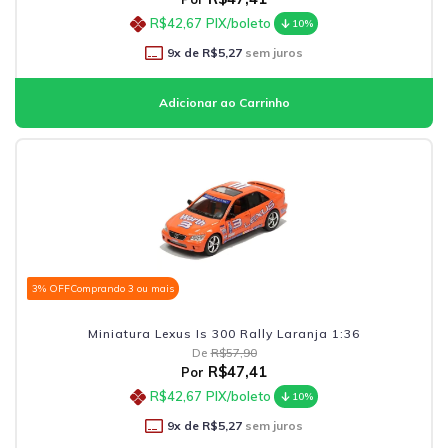
R$42,67
PIX/boleto
10%
9
x de
R$5,27
sem juros
3% OFF
Comprando 3 ou mais
Miniatura Lexus Is 300 Rally Laranja 1:36
De
R$57,90
R$47,41
Por
R$42,67
PIX/boleto
10%
9
x de
R$5,27
sem juros