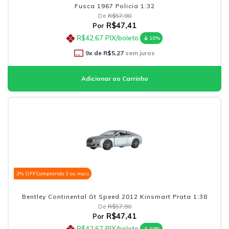
Fusca 1967 Policia 1:32
De
R$57,90
R$47,41
Por
R$42,67
PIX/boleto
10%
9
x de
R$5,27
sem juros
3% OFF
Comprando 3 ou mais
Bentley Continental Gt Speed 2012 Kinsmart Prata 1:38
De
R$57,90
R$47,41
Por
R$42,67
PIX/boleto
10%