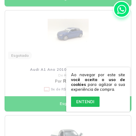
Esgotado
Audi A1 Ano 2010 Kinsmart 1:32 Azul
Ao navegar por este site
De
R$57,90
você aceita o uso de
R$47,41
Por
cookies
para agilizar a sua
9
x de
R$5,27
sem juros
experiência de compra.
ENTENDI
Esgotado