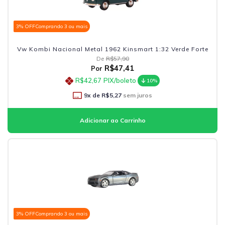
3% OFF
Comprando 3 ou mais
Vw Kombi Nacional Metal 1962 Kinsmart 1:32 Verde Forte
De
R$57,90
R$47,41
Por
R$42,67
PIX/boleto
10%
9
x de
R$5,27
sem juros
3% OFF
Comprando 3 ou mais