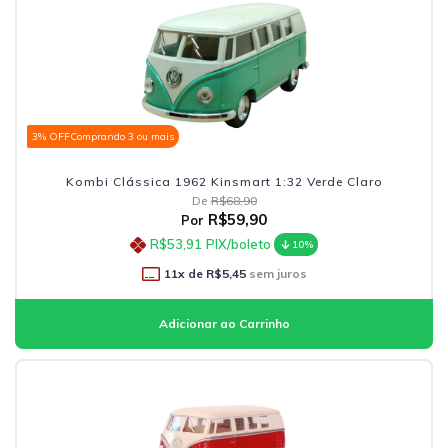
3% OFF
Comprando 3 ou mais
Kombi Clássica 1962 Kinsmart 1:32 Verde Claro
De
R$68,90
R$59,90
Por
R$53,91
PIX/boleto
10%
11
x de
R$5,45
sem juros