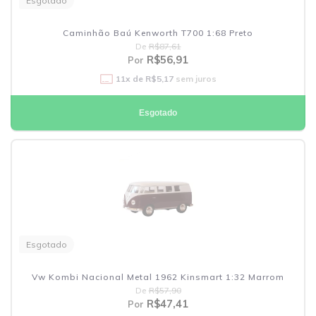
Esgotado
Caminhão Baú Kenworth T700 1:68 Preto
De
R$87,61
R$56,91
Por
11
x de
R$5,17
sem juros
Esgotado
Esgotado
Vw Kombi Nacional Metal 1962 Kinsmart 1:32 Marrom
De
R$57,90
R$47,41
Por