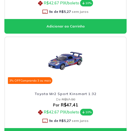
R$42,67
PIX/boleto
10%
9
x de
R$5,27
sem juros
3% OFF
Comprando 3 ou mais
Toyota Mr2 Sport Kinsmart 1:32
De
R$57,90
R$47,41
Por
R$42,67
PIX/boleto
10%
9
x de
R$5,27
sem juros