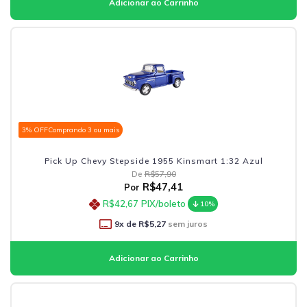
3% OFF
Comprando 3 ou mais
Pick Up Chevy Stepside 1955 Kinsmart 1:32 Azul
De
R$57,90
R$47,41
Por
R$42,67
PIX/boleto
10%
9
x de
R$5,27
sem juros