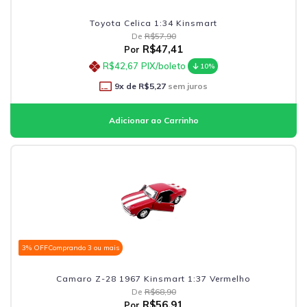
Toyota Celica 1:34 Kinsmart
De
R$57,90
R$47,41
Por
R$42,67
PIX/boleto
10%
9
x de
R$5,27
sem juros
3% OFF
Comprando 3 ou mais
Camaro Z-28 1967 Kinsmart 1:37 Vermelho
De
R$68,90
R$56,91
Por