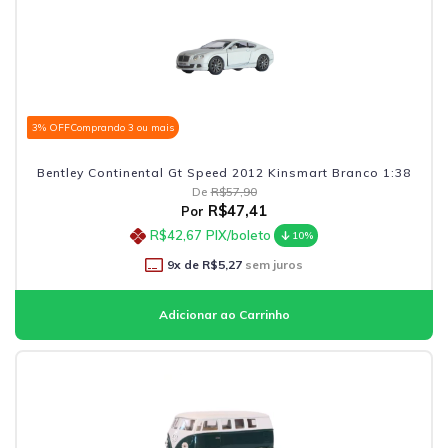
3% OFF
Comprando 3 ou mais
Bentley Continental Gt Speed 2012 Kinsmart Branco 1:38
De
R$57,90
R$47,41
Por
R$42,67
PIX/boleto
10%
9
x de
R$5,27
sem juros