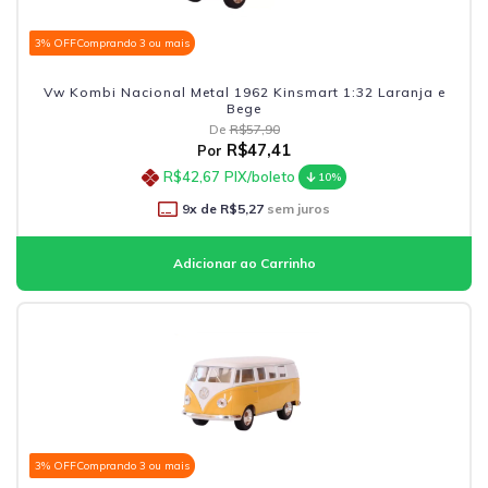
3% OFF
Comprando 3 ou mais
Vw Kombi Nacional Metal 1962 Kinsmart 1:32 Laranja e
Bege
De
R$57,90
R$47,41
Por
R$42,67
PIX/boleto
10%
9
x de
R$5,27
sem juros
3% OFF
Comprando 3 ou mais