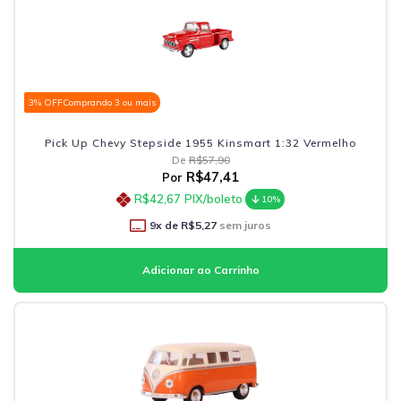
3% OFF
Comprando 3 ou mais
Pick Up Chevy Stepside 1955 Kinsmart 1:32 Vermelho
De
R$57,90
R$47,41
Por
R$42,67
PIX/boleto
10%
9
x de
R$5,27
sem juros