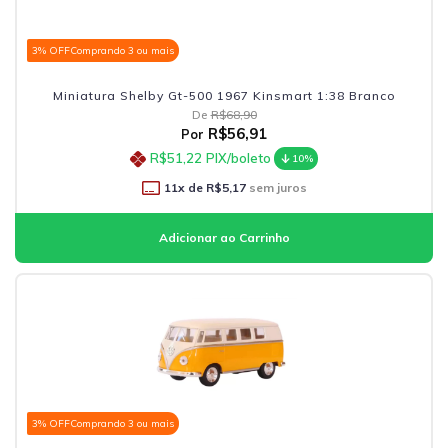
3% OFF
Comprando 3 ou mais
Miniatura Shelby Gt-500 1967 Kinsmart 1:38 Branco
De
R$68,90
R$56,91
Por
R$51,22
PIX/boleto
10%
11
x de
R$5,17
sem juros
3% OFF
Comprando 3 ou mais