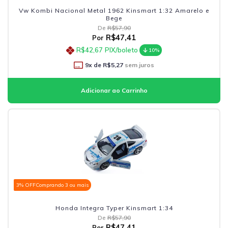
Vw Kombi Nacional Metal 1962 Kinsmart 1:32 Amarelo e
Bege
De
R$57,90
R$47,41
Por
R$42,67
PIX/boleto
10%
9
x de
R$5,27
sem juros
3% OFF
Comprando 3 ou mais
Honda Integra Typer Kinsmart 1:34
De
R$57,90
R$47,41
Por