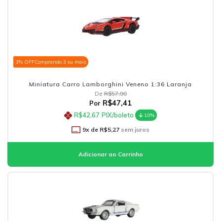
3% OFF
Comprando 3 ou mais
Miniatura Carro Lamborghini Veneno 1:36 Laranja
De
R$57,90
R$47,41
Por
R$42,67
PIX/boleto
10%
9
x de
R$5,27
sem juros