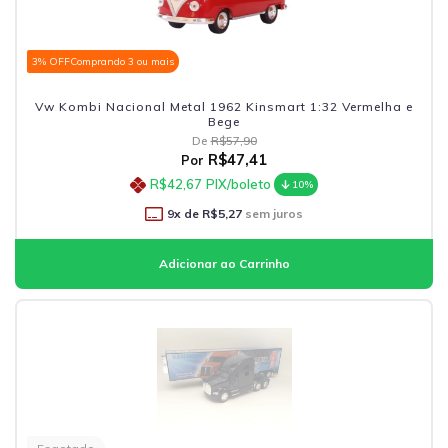
3% OFF
Comprando 3 ou mais
Vw Kombi Nacional Metal 1962 Kinsmart 1:32 Vermelha e
Bege
De
R$57,90
R$47,41
Por
R$42,67
PIX/boleto
10%
9
x de
R$5,27
sem juros