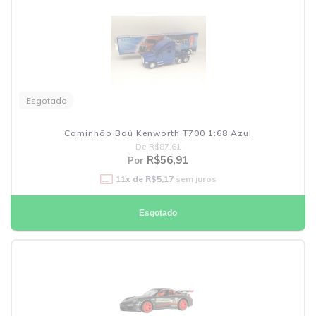
Esgotado
Caminhão Baú Kenworth T700 1:68 Azul
De
R$87,61
R$56,91
Por
11
x de
R$5,17
sem juros
Esgotado