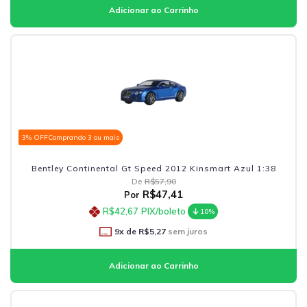
3% OFF
Comprando 3 ou mais
Bentley Continental Gt Speed 2012 Kinsmart Azul 1:38
De
R$57,90
R$47,41
Por
R$42,67
PIX/boleto
10%
9
x de
R$5,27
sem juros