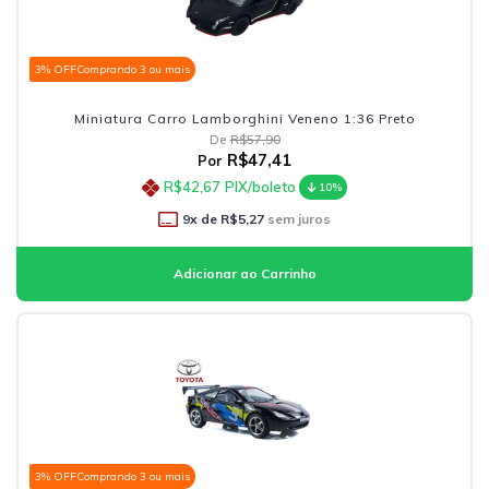
3% OFF
Comprando 3 ou mais
Miniatura Carro Lamborghini Veneno 1:36 Preto
De
R$57,90
R$47,41
Por
R$42,67
PIX/boleto
10%
9
x de
R$5,27
sem juros
3% OFF
Comprando 3 ou mais