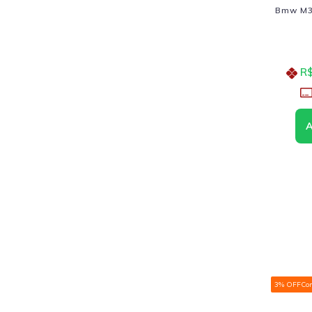
Bmw M3 
R$
3% OFF
Co