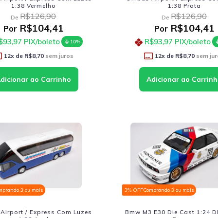
1:38 Vermelho
1:38 Prata
R$126,90
R$126,90
De
De
R$104,41
R$104,41
Por
Por
$93,97
PIX/boleto
R$93,97
PIX/boleto
10%
12
x de
R$8,70
sem juros
12
x de
R$8,70
sem jur
mprando 3 ou mais
3% OFF
Comprando 3 ou mais
Airport / Express Com Luzes
Bmw M3 E30 Die Cast 1:24 