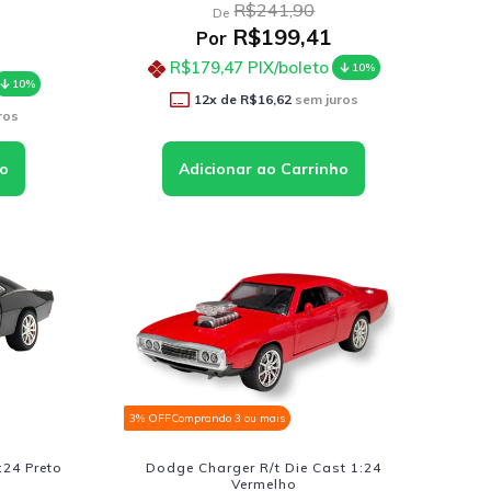
R$241,90
De
R$199,41
Por
R$179,47
PIX/boleto
10%
10%
12
x de
R$16,62
sem juros
ros
3% OFF
Comprando 3 ou mais
:24 Preto
Dodge Charger R/t Die Cast 1:24
Vermelho