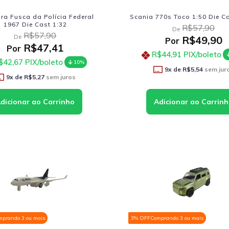
ura Fusca da Polícia Federal
Scania 770s Toco 1:50 Die C
1967 Die Cast 1:32
R$57,90
De
R$57,90
De
R$49,90
Por
R$47,41
Por
R$44,91
PIX/boleto
$42,67
PIX/boleto
10%
9
x de
R$5,54
sem jur
9
x de
R$5,27
sem juros
mprando 3 ou mais
3% OFF
Comprando 3 ou mais