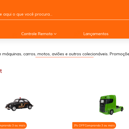
Controle Remoto
Lançamentos
 máquinas, carros, motos, aviões e outros colecionáveis. Promoçõe
t
mprando 3 ou mais
3% OFF
Comprando 3 ou mais