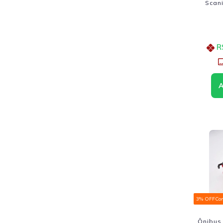
Scani
R
3% OFF
Co
Ônibus 