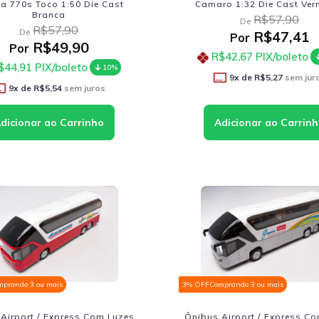
a 770s Toco 1:50 Die Cast
Camaro 1:32 Die Cast Ver
Branca
R$57,90
De
R$57,90
De
R$47,41
Por
R$49,90
Por
R$42,67
PIX/boleto
$44,91
PIX/boleto
10%
9
x de
R$5,27
sem jur
9
x de
R$5,54
sem juros
mprando 3 ou mais
3% OFF
Comprando 3 ou mais
Airport / Express Com Luzes
Ônibus Airport / Express C