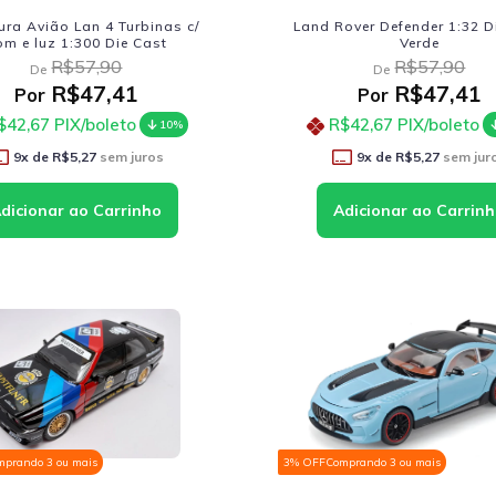
ura Avião Lan 4 Turbinas c/
Land Rover Defender 1:32 D
om e luz 1:300 Die Cast
Verde
R$57,90
R$57,90
De
De
R$47,41
R$47,41
Por
Por
$42,67
PIX/boleto
R$42,67
PIX/boleto
10%
9
x de
R$5,27
sem juros
9
x de
R$5,27
sem jur
mprando 3 ou mais
3% OFF
Comprando 3 ou mais