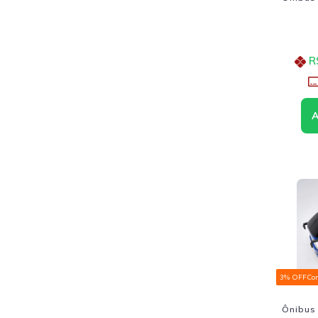
R
3% OFF
Co
Ônibus 