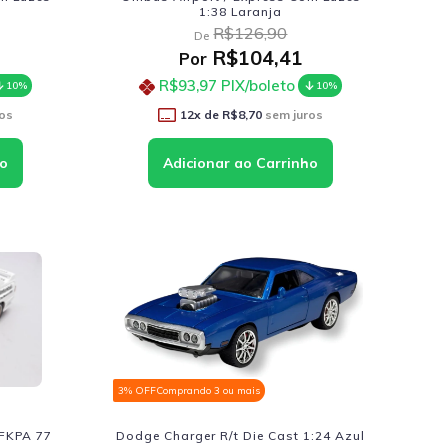
1:38 Laranja
R$126,90
De
R$104,41
Por
R$93,97
PIX/boleto
10%
10%
os
12
x de
R$8,70
sem juros
3% OFF
Comprando 3 ou mais
DFKPA 77
Dodge Charger R/t Die Cast 1:24 Azul