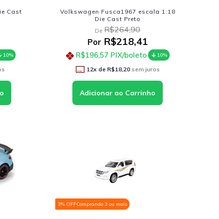
ie Cast
Volkswagen Fusca1967 escala 1:18
Die Cast Preto
R$264,90
De
R$218,41
Por
R$196,57
PIX/boleto
10%
10%
os
12
x de
R$18,20
sem juros
3% OFF
Comprando 3 ou mais