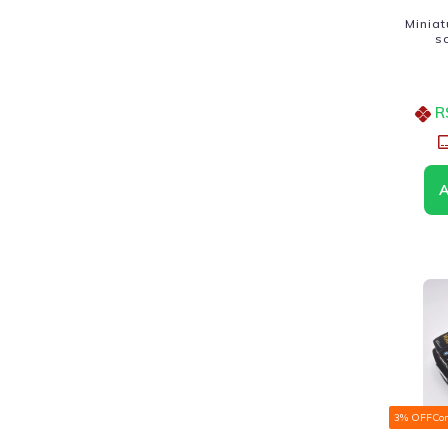
Miniat
s
R
3% OFF
Co