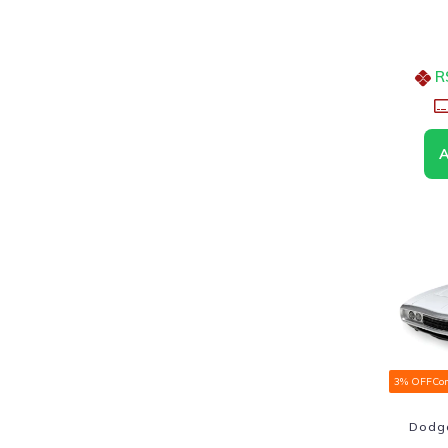
R
3% OFF
Co
Dodge