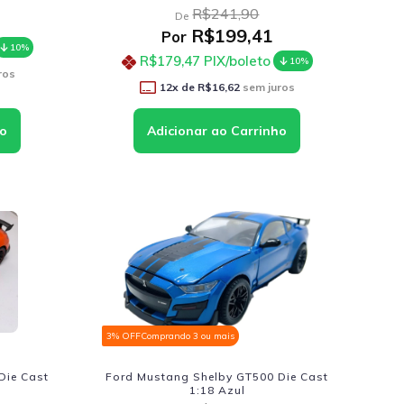
R$241,90
De
R$199,41
Por
10%
R$179,47
PIX/boleto
10%
ros
12
x de
R$16,62
sem juros
3% OFF
Comprando 3 ou mais
Die Cast
Ford Mustang Shelby GT500 Die Cast
1:18 Azul