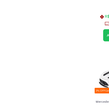
R$
3% OFF
Co
Mercede