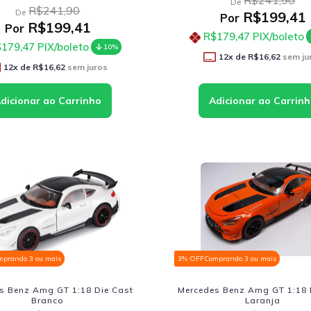
R$241,90
De
R$241,90
De
R$199,41
Por
R$199,41
Por
R$179,47
PIX/boleto
179,47
PIX/boleto
10%
12
x de
R$16,62
sem ju
12
x de
R$16,62
sem juros
mprando 3 ou mais
3% OFF
Comprando 3 ou mais
s Benz Amg GT 1:18 Die Cast
Mercedes Benz Amg GT 1:18 
Branco
Laranja