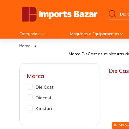
Categorias
Máquinas e Equipamentos
Home
•
Marca DieCast de miniaturas de
Die Cas
Marca
Die Cast
Diecast
Kinsfun
3% OFF
Co