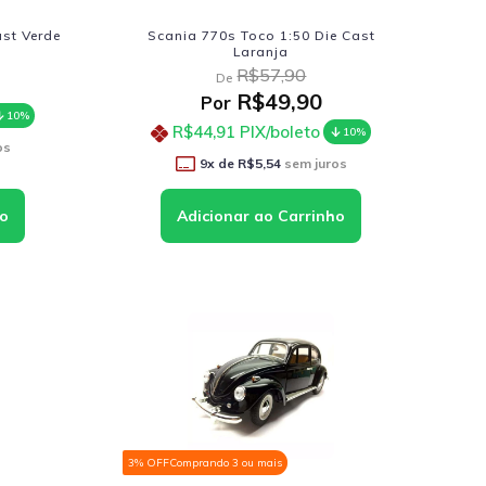
ast Verde
Scania 770s Toco 1:50 Die Cast
Laranja
R$57,90
De
R$49,90
Por
10%
R$44,91
PIX/boleto
10%
os
9
x de
R$5,54
sem juros
3% OFF
Comprando 3 ou mais