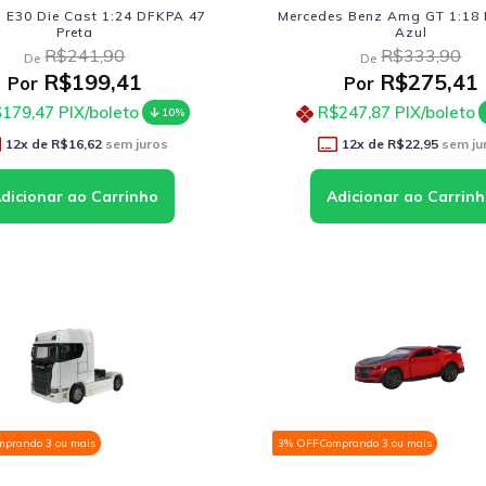
E30 Die Cast 1:24 DFKPA 47
Mercedes Benz Amg GT 1:18 
Preta
Azul
R$241,90
R$333,90
De
De
R$199,41
R$275,41
Por
Por
179,47
PIX/boleto
R$247,87
PIX/boleto
10%
12
x de
R$16,62
sem juros
12
x de
R$22,95
sem ju
mprando 3 ou mais
3% OFF
Comprando 3 ou mais