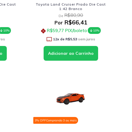
Die Cast
Toyota Land Cruiser Prado Die Cast
1:42 Branco
R$80,90
De
R$66,41
Por
R$59,77
PIX/boleto
10%
10%
ros
12
x de
R$5,53
sem juros
3% OFF
Comprando 3 ou mais