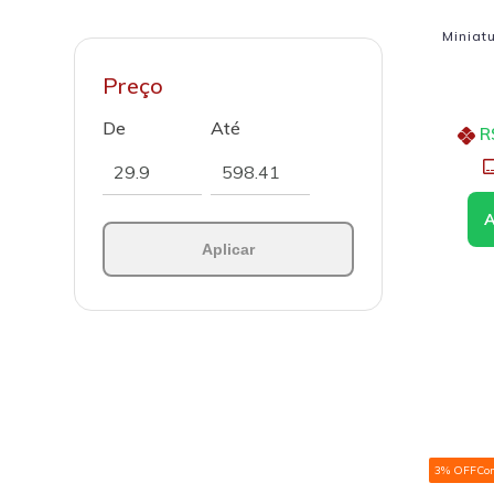
Miniat
Preço
De
Até
R
Aplicar
3% OFF
Co