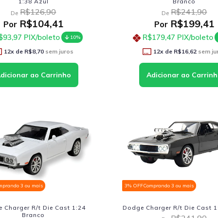
1:38 Azul
Branco
R$126,90
R$241,90
De
De
R$104,41
R$199,41
Por
Por
$93,97
PIX/boleto
R$179,47
PIX/boleto
10%
12
x de
R$8,70
sem juros
12
x de
R$16,62
sem ju
mprando 3 ou mais
3% OFF
Comprando 3 ou mais
 Charger R/t Die Cast 1:24
Dodge Charger R/t Die Cast 1
Branco