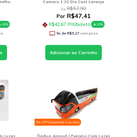
melho
Camaro 1:32 Die Cast Laranja
R$57,90
De
R$47,41
Por
R$42,67
PIX/boleto
10%
10%
os
9
x de
R$5,27
sem juros
3% OFF
Comprando 3 ou mais
om Luzes
Ônibus Airport / Express Com Luzes