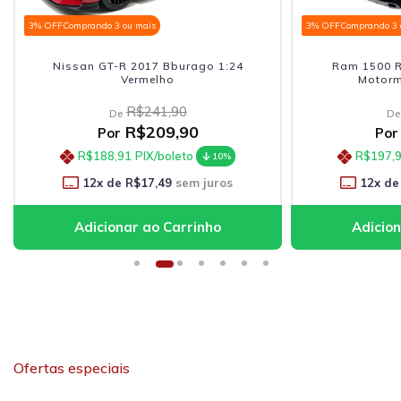
3% OFF
Comprando 3 ou mais
3% OFF
Comprando 3 
Nissan GT-R 2017 Bburago 1:24
Ram 1500 R
Vermelho
Motorm
R$241,90
De
De
R$209,90
Por
Por
R$188,91
PIX/boleto
R$197,
10%
12
x de
R$17,49
sem juros
12
x de
Ofertas especiais