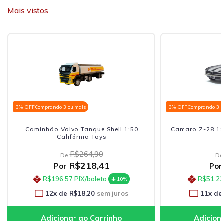
Mais vistos
3% OFF
Comprando 3 ou mais
3% OFF
Comprando 3 
Caminhão Volvo Tanque Shell 1:50
Camaro Z-28 19
Califórnia Toys
R$264,90
De
D
R$218,41
Por
Po
R$196,57
PIX/boleto
R$51,2
10%
12
x de
R$18,20
sem juros
11
x d