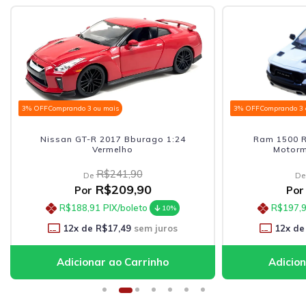
F
Comprando 3 ou mais
3% OFF
Comprando 3 ou mais
issan GT-R 2017 Bburago 1:24
Ram 1500 Rebel Crew
Vermelho
Motormax 1:27 B
R$241,90
R$252,9
De
De
R$209,90
R$219,
Por
Por
R$188,91
PIX/boleto
R$197,91
PIX/bole
10%
12
x de
R$17,49
sem juros
12
x de
R$18,33
s