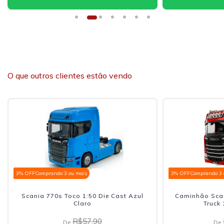
O que outros clientes estão vendo
3% OFF
Comprando 3 ou mais
3% OFF
Comprando 3 
Scania 770s Toco 1:50 Die Cast Azul
Caminhão Scan
Claro
Truck
R$57,90
De
De