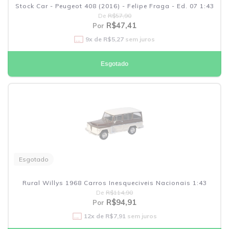
Stock Car - Peugeot 408 (2016) - Felipe Fraga - Ed. 07 1:43
De
R$57,90
R$47,41
Por
9
x de
R$5,27
sem juros
Esgotado
Esgotado
Rural Willys 1968 Carros Inesqueciveis Nacionais 1:43
De
R$114,90
R$94,91
Por
12
x de
R$7,91
sem juros