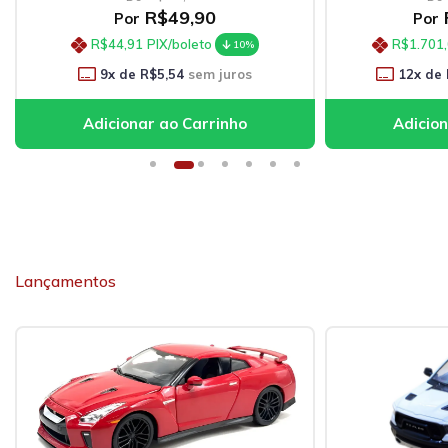
R$49,90
Por
Por
R$44,91
PIX/boleto
R$1.701
10%
9
x de
R$5,54
sem juros
12
x de
Lançamentos