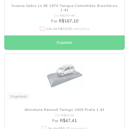
Scania Vabis Ls 85 1970 Tanque Caminhões Brasileiros
1:43
De
R$237,45
R$167,10
Por
12
x de
R$13,93
sem juros
Esgotado
Esgotado
Miniatura Renault Twingo 2000 Prata 1:43
De
R$62,38
R$47,41
Por
9
x de
R$5,27
sem juros