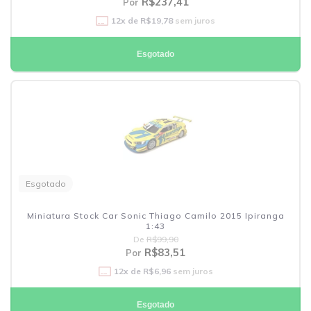
R$237,41
Por
12
x de
R$19,78
sem juros
Esgotado
Esgotado
Miniatura Stock Car Sonic Thiago Camilo 2015 Ipiranga
1:43
De
R$99,90
R$83,51
Por
12
x de
R$6,96
sem juros
Esgotado