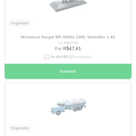
Esgotado
Miniatura Gurgel BR-800SL 1991 Vermelho 1:43
De
R$57,90
R$47,41
Por
9
x de
R$5,27
sem juros
Esgotado
Esgotado