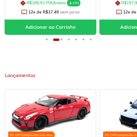
88,91
PIX/boleto
R$197,91
PIX/boleto
10%
10
 de
R$17,49
sem juros
12
x de
R$18,33
sem juro
Lançamentos
3% OFF
Comprando 3 ou mais
3% OFF
Comprando 3 