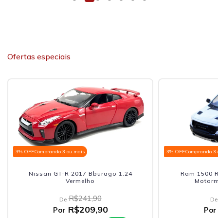
Ofertas especiais
o 3 ou mais
3% OFF
Comprando 3 ou mais
GT-R 2017 Bburago 1:24
Ram 1500 Rebel Crew Cab 2
Vermelho
Motormax 1:27 Branco
R$241,90
R$252,90
De
De
R$209,90
R$219,90
Por
Por