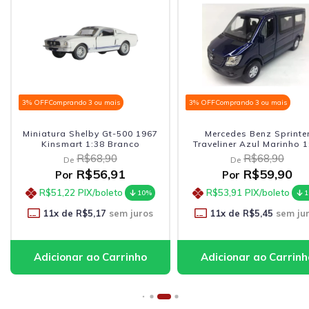
3% OFF
Comprando 3 ou mais
3% OFF
Comprando 3 ou mais
Miniatura Shelby Gt-500 1967
Mercedes Benz Sprinte
Kinsmart 1:38 Branco
Traveliner Azul Marinho 1
R$68,90
R$68,90
De
De
R$56,91
R$59,90
Por
Por
R$51,22
PIX/boleto
R$53,91
PIX/boleto
10%
1
11
x de
R$5,17
sem juros
11
x de
R$5,45
sem ju