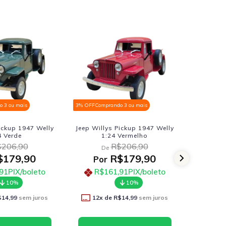
rando 3 ou mais
3% OFF
Comprando 3 ou mais
3% OF
ys Pickup 1947 Welly
Kombi Clássica 1962
Nis
:24 Vermelho
Kinsmart 1:32 Amarelo Claro
1
R$206,90
R$68,90
e
De
R$179,90
R$59,90
r
Por
161,91
PIX/boleto
R$53,91
PIX/boleto
10%
10%
de
R$14,99
sem juros
11
x de
R$5,45
sem juros