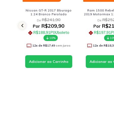
Nissan GT-R 2017 Bburago
Ram 1500 Rebel Crew Cab
1:24 Branco Perolado
2019 Motormax 1:27 Vermel
R$241,90
R$252,90
De
De
R$209,90
R$219,90
Por
Por
R$188,91
PIX/boleto
R$197,91
PIX/boleto
10%
10%
12
x de
R$17,49
sem juros
12
x de
R$18,33
sem juros