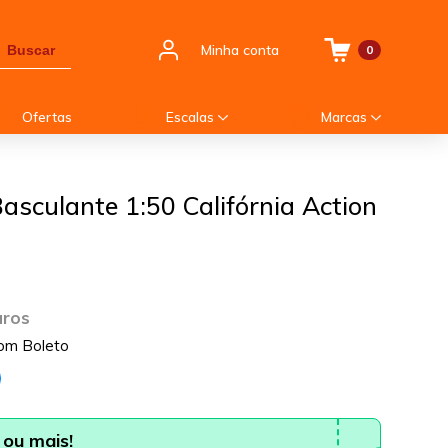
Minha conta
Buscar
0
Ofertas
Escalas
Marcas
sculante 1:50 Califórnia Action
uros
om Boleto
ou mais!