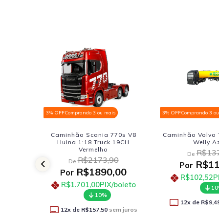
3% OFF
Comprando 3 ou mais
3% OFF
Comprando 3 ou
ue Shell
Caminhão Scania 770s V8
Caminhão Volvo 
oys
Huina 1:18 Truck 19CH
Welly A
Vermelho
R$137
De
R$2173,90
De
41
R$11
Por
R$1890,00
Por
oleto
R$102,52
P
R$1.701,00
PIX/boleto
1
10%
 juros
12
x de
R$9,4
12
x de
R$157,50
sem juros