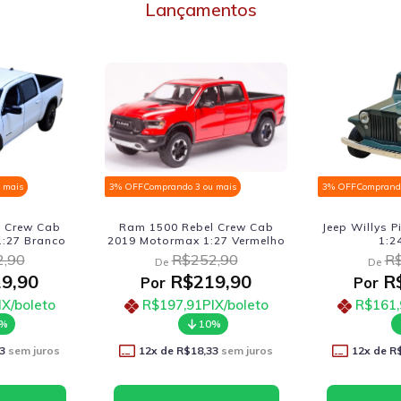
Lançamentos
 3 ou mais
3% OFF
Comprando 3 ou mais
3% OFF
Comp
ebel Crew Cab
Jeep Willys Pickup 1947 Welly
Jeep Will
x 1:27 Vermelho
1:24 Verde
1
252,90
R$206,90
De
D
219,90
R$179,90
Por
Po
91
PIX/boleto
R$161,91
PIX/boleto
R$
10%
10%
18,33
sem juros
12
x de
R$14,99
sem juros
12
x 