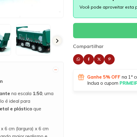
Você pode aproveitar esta 
Compartilhar
Ganhe 5% OFF
na 1ª c
on
Inclua o cupom
PRIME
ante
na escala
1:50
, uma
lo é ideal para
tal e plástico
que
 6 cm (largura) x 6 cm
ando maior realismo e