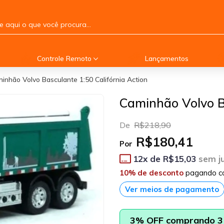
Controle Remoto
Lançamentos
inhão Volvo Basculante 1:50 Califórnia Action
Caminhão Volvo Ba
De
R$218,90
R$180,41
Por
12
x de
R$15,03
sem j
10% de desconto
pagando c
Ver meios de pagamento
3% OFF comprando 3 