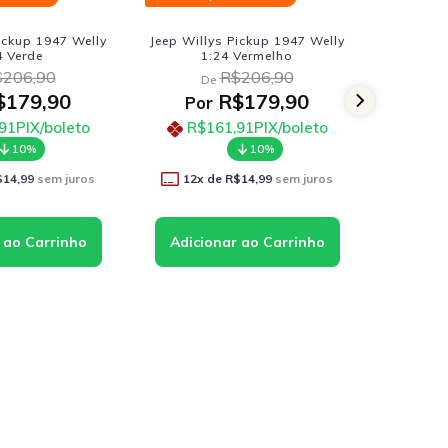
 Welly
Jeep Willys Pickup 1947 Welly
Kombi Clássic
1:24 Vermelho
Kinsmart 1:32 Amar
R$206,90
R$68,9
De
De
0
R$179,90
R$59,
Por
Por
eto
R$161,91
PIX/boleto
R$53,91
PIX/
10%
10%
uros
12
x de
R$14,99
sem juros
11
x de
R$5,45
s