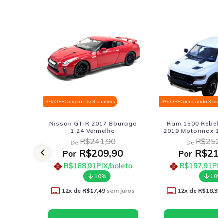
 mais
3% OFF
Comprando 3 ou mais
3% OFF
Comprando
17 Bburago
Ram 1500 Rebel Crew Cab
Ram 1500 R
elho
2019 Motormax 1:27 Branco
2019 Motorma
,90
R$252,90
R$
De
De
9,90
R$219,90
R$
Por
Por
IX/boleto
R$197,91
PIX/boleto
R$197,
0%
10%
9
sem juros
12
x de
R$18,33
sem juros
12
x de
R$