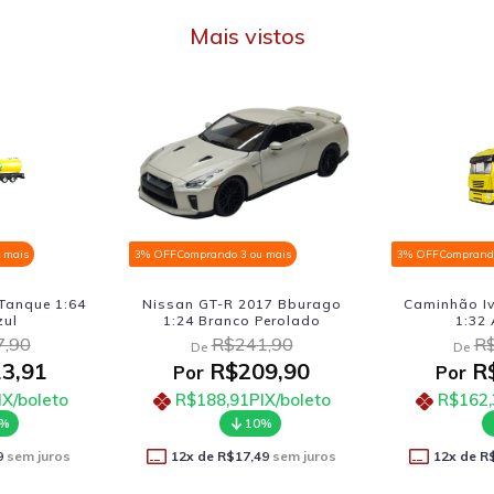
Mais vistos
 mais
3% OFF
Comprando 3 ou mais
3% OFF
Comprando
Tanque 1:64
Nissan GT-R 2017 Bburago
Caminhão Iv
zul
1:24 Branco Perolado
1:32
,90
R$241,90
R$
De
De
3,91
R$209,90
R$
Por
Por
IX/boleto
R$188,91
PIX/boleto
R$162,
0%
10%
9
sem juros
12
x de
R$17,49
sem juros
12
x de
R