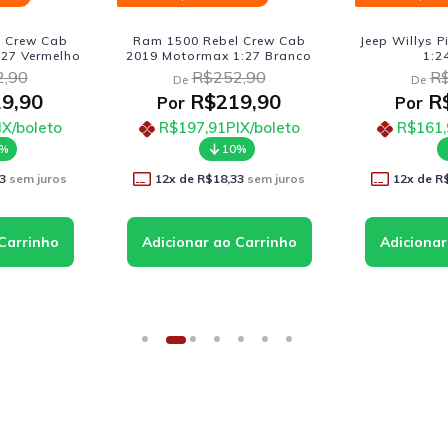
Ram 1500 Rebel Crew Cab
Jeep Willys Pickup 1947
ho
2019 Motormax 1:27 Branco
1:24 Verde
R$252,90
R$206,90
De
De
R$219,90
R$179,9
Por
Por
R$197,91
PIX/boleto
R$161,91
PIX/bol
10%
10%
12
x de
R$18,33
sem juros
12
x de
R$14,99
sem j