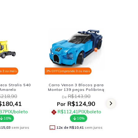
 3 ou mais
3% OFF
Comprando 3 ou mais
3% OFF
Comp
eco Stralis 540
Carro Venon 3 Blocos para
Dodge C
 Amarelo
Montar 139 peças Polibrinq
218,90
R$143,90
De
D
180,41
R$124,90
Por
Po
37
PIX/boleto
R$112,41
PIX/boleto
R$
10%
10%
$15,03
sem juros
12
x de
R$10,41
sem juros
12
x 