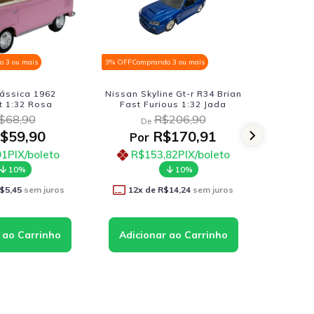
 3 ou mais
3% OFF
Comprando 3 ou mais
3% OFF
Comp
ássica 1962
Nissan Skyline Gt-r R34 Brian
Caminh
t 1:32 Rosa
Fast Furious 1:32 Jada
Huina
$68,90
R$206,90
De
D
$59,90
R$170,91
Por
Por
91
PIX/boleto
R$153,82
PIX/boleto
R$1
10%
10%
$5,45
sem juros
12
x de
R$14,24
sem juros
12
x 