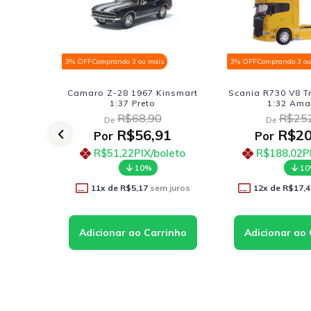
3% OFF
Comprando 3 ou mais
3% OFF
Comprando 3 ou
ue Shell
Camaro Z-28 1967 Kinsmart
Scania R730 V8 T
oys
1:37 Preto
1:32 Ama
R$68,90
R$252
De
De
41
R$56,91
R$20
Por
Por
oleto
R$51,22
PIX/boleto
R$188,02
P
10%
1
 juros
11
x de
R$5,17
sem juros
12
x de
R$17,4