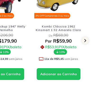
 3 ou mais
3% OFF
Comprando 3 ou mais
3% OFF
Comp
ickup 1947 Welly
Kombi Clássica 1962
Nissan 
Vermelho
Kinsmart 1:32 Amarelo Claro
1:24
206,90
R$68,90
De
D
179,90
R$59,90
Por
Po
91
PIX/boleto
R$53,91
PIX/boleto
R$
10%
10%
$14,99
sem juros
11
x de
R$5,45
sem juros
12
x 