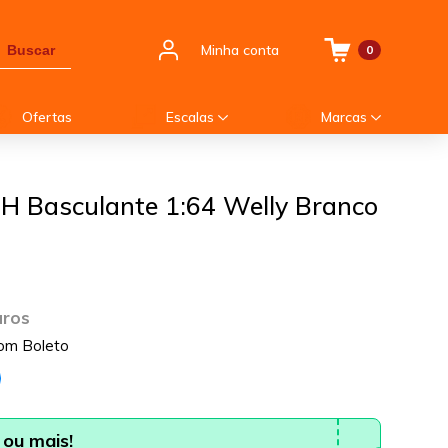
Minha conta
Buscar
0
Ofertas
Escalas
Marcas
H Basculante 1:64 Welly Branco
uros
om Boleto
ou mais!