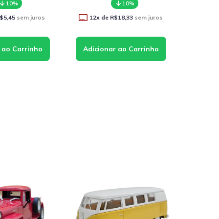
10%
10%
$5,45
sem juros
12
x de
R$18,33
sem juros
12
x 