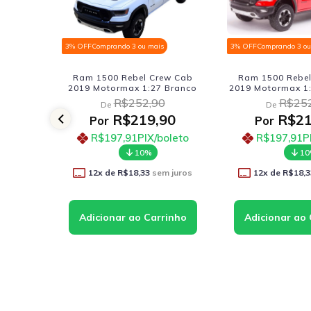
3% OFF
Comprando 3 ou mais
3% OFF
Comprando 3 ou
burago
Ram 1500 Rebel Crew Cab
Ram 1500 Rebel
2019 Motormax 1:27 Branco
2019 Motormax 1:
R$252,90
R$252
De
De
90
R$219,90
R$21
Por
Por
oleto
R$197,91
PIX/boleto
R$197,91
P
10%
1
 juros
12
x de
R$18,33
sem juros
12
x de
R$18,3