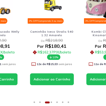
 mais
3% OFF
Comprando 3 ou mais
3% OFF
Comprando
rucado Welly
Caminhão Iveco Stralis 540
Kombi Cl
relo
1:32 Amarelo
Kinsmar
,90
R$218,90
R
De
De
8,91
R$180,41
R
Por
Por
IX/boleto
R$162,37
PIX/boleto
R$53,
0%
10%
1
sem juros
12
x de
R$15,03
sem juros
11
x de
R