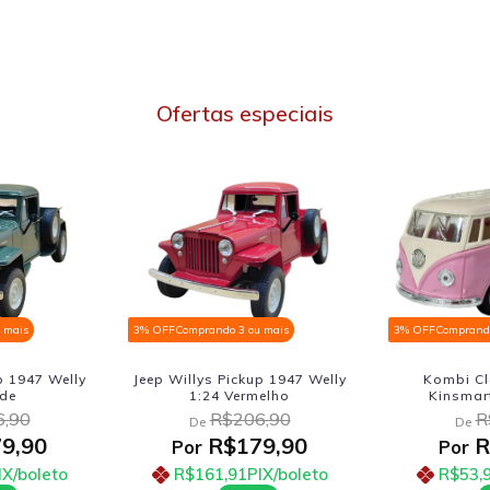
Ofertas especiais
 mais
3% OFF
Comprando 3 ou mais
3% OFF
Comprando
p 1947 Welly
Jeep Willys Pickup 1947 Welly
Kombi Cl
rde
1:24 Vermelho
Kinsmar
,90
R$206,90
R
De
De
9,90
R$179,90
R
Por
Por
IX/boleto
R$161,91
PIX/boleto
R$53,