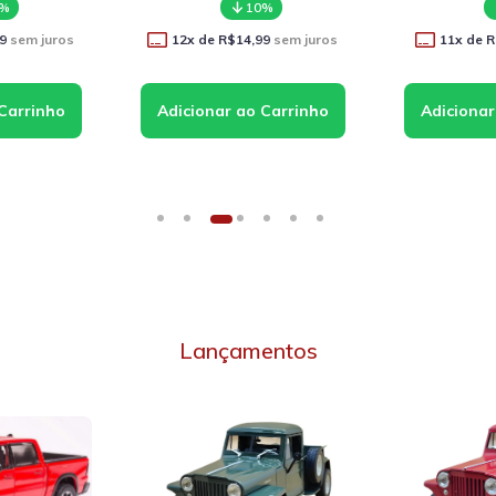
0%
10%
9
sem juros
12
x de
R$14,99
sem juros
11
x de
R
Lançamentos