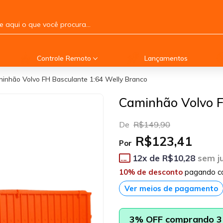
Controle Remoto
Lançamentos
inhão Volvo FH Basculante 1:64 Welly Branco
Caminhão Volvo F
De
R$149,90
R$123,41
Por
12
x de
R$10,28
sem j
10% de desconto
pagando c
Ver meios de pagamento
3% OFF comprando 3 