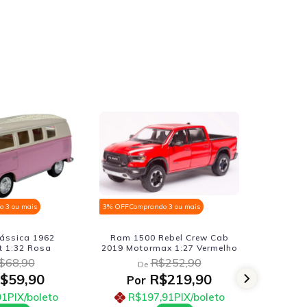
 3 ou mais
3% OFF
Comprando 3 ou mais
3% OFF
Comp
ássica 1962
Ram 1500 Rebel Crew Cab
Nissan 
t 1:32 Rosa
2019 Motormax 1:27 Vermelho
1:24
$68,90
R$252,90
De
D
$59,90
R$219,90
Por
Po
91
PIX/boleto
R$197,91
PIX/boleto
R$