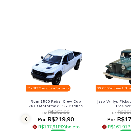
3% OFF
Comprando 3 ou mais
3% OFF
Comprando 3 ou
burago
Ram 1500 Rebel Crew Cab
Jeep Willys Picku
2019 Motormax 1:27 Branco
1:24 Ve
R$252,90
R$206
De
De
90
R$219,90
R$17
Por
Por
oleto
R$197,91
PIX/boleto
R$161,91
P