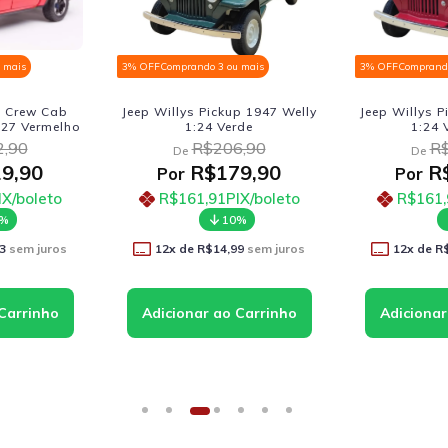
 mais
3% OFF
Comprando 3 ou mais
3% OFF
Comprando
 Crew Cab
Jeep Willys Pickup 1947 Welly
Jeep Willys P
27 Vermelho
1:24 Verde
1:24 
,90
R$206,90
R$
De
De
9,90
R$179,90
R$
Por
Por
IX/boleto
R$161,91
PIX/boleto
R$161,
0%
10%
3
sem juros
12
x de
R$14,99
sem juros
12
x de
R