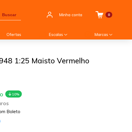
Minha conta
Buscar
0
Ofertas
Escalas
Marcas
1948 1:25 Maisto Vermelho
to
10%
uros
om Boleto