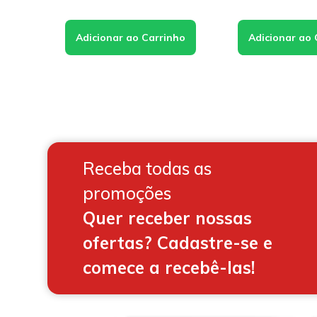
12
x de
R$30,5
Receba todas as
promoções
Quer receber nossas
ofertas? Cadastre-se e
comece a recebê-las!