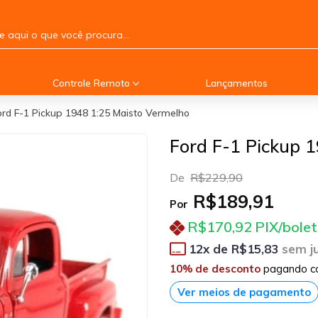
Controle Remoto
Lançamentos
ord F-1 Pickup 1948 1:25 Maisto Vermelho
Ford F-1 Pickup 
De
R$229,90
R$189,91
Por
R$170,92
PIX/bole
12
x de
R$15,83
sem j
10% de desconto
pagando c
Ver meios de pagamento