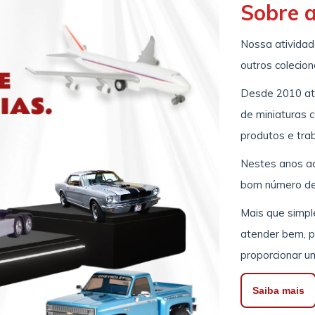
Sobre 
Nossa atividade
outros colecion
Desde 2010 at
de miniaturas 
produtos e tra
Nestes anos ad
bom número de 
Mais que simp
atender bem, pr
proporcionar u
Saiba mais