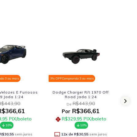
do 3 ou mais
3% OFF
Comprando 3 ou mais
ger R/t 1970 Off
Pick-up 3100 Chevrolet 1950
 Jada 1:24
Maisto 1:25 Vermelho
R$443,90
R$287,90
De
$366,61
R$237,41
Por
,95
PIX/boleto
R$213,67
PIX/boleto
10%
10%
R$30,55
sem juros
12
x de
R$19,78
sem juros