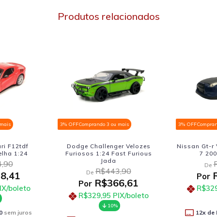
Produtos relacionados
 mais
3% OFF
Comprando 3 ou mais
3% OFF
Compran
er Velozes
Nissan Gt-r Velozes E Furiosos
Dodge Char
ast Furious
7 2009 Jada 1:24
Road
R$443,90
De
De
,90
R$366,61
R
Por
Por
6,61
R$329,95
PIX/boleto
R$329
IX/boleto
10%
12
x de
R$30,55
sem juros
12
x de