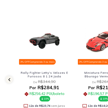
3% OFF
Comprando 3 ou mais
3% OFF
Comprando 3 ou
lozes E
Miniatura Ferrari F12tdf
Dodge Challeng
da
Bburago Vermelha 1:24
Furiosos 1:24 F
Jada
R$264,90
De
R$443
De
1
R$218,41
Por
R$36
Por
leto
R$196,57
PIX/boleto
R$329,95
P
10%
10%
uros
12
x de
R$18,20
sem juros