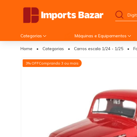
Categorias
Máquinas e Equipamentos
Home
•
Categorias
•
Carros escala 1/24 - 1/25
•
F
3% OFF
Comprando 3 ou mais