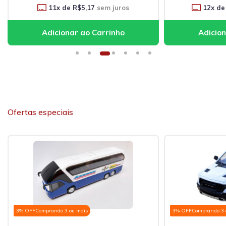
11
x de
R$5,17
sem juros
12
x de
Ofertas especiais
3% OFF
Comprando 3 ou mais
3% OFF
Comprando 3 