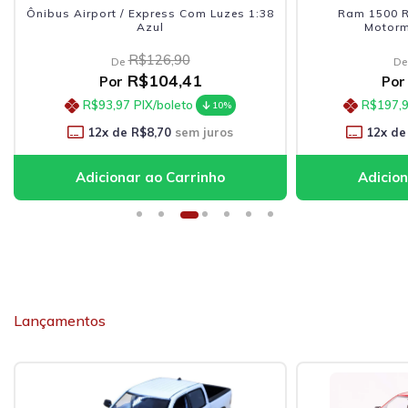
Ônibus Airport / Express Com Luzes 1:38
Ram 1500 R
Azul
Motorm
R$126,90
De
De
R$104,41
Por
Por
R$93,97
PIX/boleto
R$197,
10%
12
x de
R$8,70
sem juros
12
x de
Lançamentos