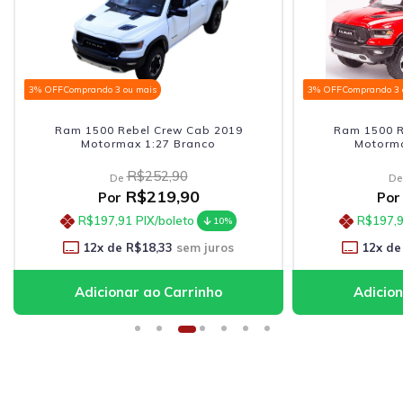
3% OFF
Comprando 3 ou mais
3% OFF
Comprando 3 
Ram 1500 Rebel Crew Cab 2019
Ram 1500 R
Motormax 1:27 Branco
Motorma
R$252,90
De
De
R$219,90
Por
Por
R$197,91
PIX/boleto
R$197,
10%
12
x de
R$18,33
sem juros
12
x de