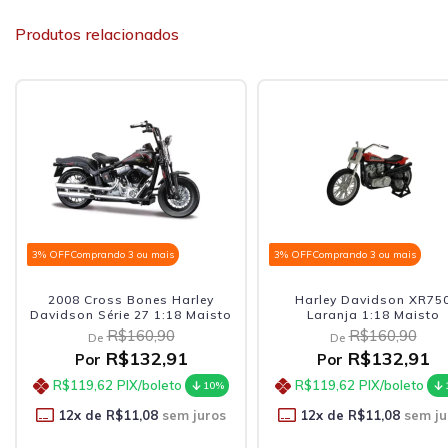
Produtos relacionados
3% OFF
Comprando 3 ou mais
3% OFF
Comprando 3 ou mais
2008 Cross Bones Harley
Harley Davidson XR75
Davidson Série 27 1:18 Maisto
Laranja 1:18 Maisto
R$160,90
R$160,90
De
De
R$132,91
R$132,91
Por
Por
R$119,62
PIX/boleto
R$119,62
PIX/boleto
10%
12
x de
R$11,08
sem juros
12
x de
R$11,08
sem ju