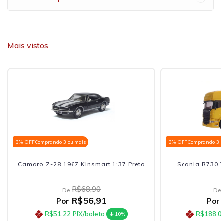
Mais vistos
3% OFF
Comprando 3 ou mais
3% OFF
Comprando 3 
Camaro Z-28 1967 Kinsmart 1:37 Preto
Scania R730 
R$68,90
De
De
R$56,91
Por
Por
R$51,22
PIX/boleto
R$188,
10%