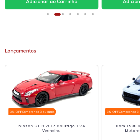
Lançamentos
3% OFF
Comprando 3 ou mais
3% OFF
Comprando 3 
Nissan GT-R 2017 Bburago 1:24
Ram 1500 R
Vermelho
Motorm