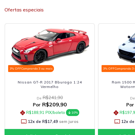
Ofertas especiais
3% OFF
Comprando 3 ou mais
3% OFF
Comprando 3 
Nissan GT-R 2017 Bburago 1:24
Ram 1500 R
Vermelho
Motorm
R$241,90
De
De
R$209,90
Por
Por
R$188,91
PIX/boleto
R$197,
10%
12
x de
R$17,49
sem juros
12
x de