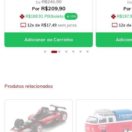
R$241,90
De
De
R$209,90
Por
Por
R$188,91
PIX/boleto
R$197,
10%
12
x de
R$17,49
sem juros
12
x de
Produtos relacionados