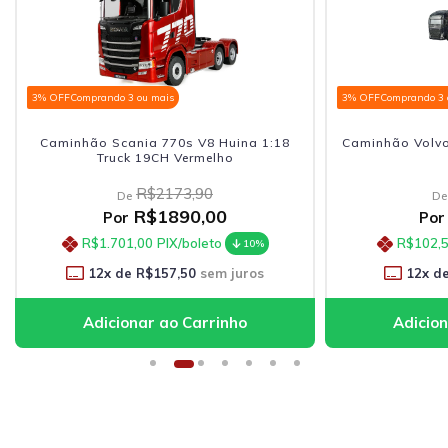
3% OFF
Comprando 3 ou mais
3% OFF
Comprando 3 
Caminhão Scania 770s V8 Huina 1:18
Caminhão Volvo
Truck 19CH Vermelho
R$2173,90
De
De
R$1890,00
Por
Por
R$1.701,00
PIX/boleto
R$102,
10%
12
x de
R$157,50
sem juros
12
x d