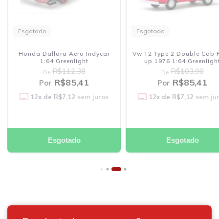
Esgotado
Esgotado
Honda Dallara Aero Indycar
Vw T2 Type 2 Double Cab Pic
1:64 Greenlight
up 1976 1:64 Greenlight
R$112,38
R$103,90
De
De
R$85,41
R$85,41
Por
Por
12
x de
R$7,12
sem juros
12
x de
R$7,12
sem juro
Esgotado
Esgotado