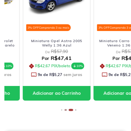
3% OFF
Comprando 3 ou mais
3% OFF
Comprando 3 ou mais
Miniatura Opel Astra 2005
Miniatura Carro Lamborgh
Welly 1:36 Azul
Veneno 1:36 Chumbo
R$57,90
R$57,90
De
De
R$47,41
R$47,41
Por
Por
R$42,67
PIX/boleto
R$42,67
PIX/boleto
10%
1
9
x de
R$5,27
sem juros
9
x de
R$5,27
sem jur