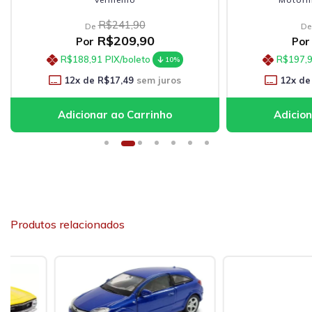
R$241,90
De
De
R$209,90
Por
Por
R$188,91
PIX/boleto
R$197,
10%
12
x de
R$17,49
sem juros
12
x de
Produtos relacionados