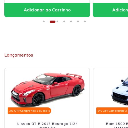
Lançamentos
3% OFF
Comprando 3 ou mais
3% OFF
Comprando 3 
Nissan GT-R 2017 Bburago 1:24
Ram 1500 R
Vermelho
Motorm