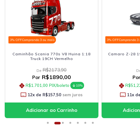
3% OFF
Comprando 3 ou mais
3% OFF
Comprando 3 
Caminhão Scania 770s V8 Huina 1:18
Camaro Z-28 19
Truck 19CH Vermelho
R$2173,90
De
D
R$1890,00
Por
Po
R$1.701,00
PIX/boleto
R$51,2
10%
12
x de
R$157,50
sem juros
11
x d