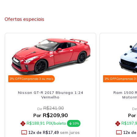
Ofertas especiais
3% OFF
Comprando 3 ou mais
3% OFF
Comprando 3 
Nissan GT-R 2017 Bburago 1:24
Ram 1500 R
Vermelho
Motorm
R$241,90
De
De
R$209,90
Por
Por
R$188,91
PIX/boleto
R$197,
10%
12
x de
R$17,49
sem juros
12
x de