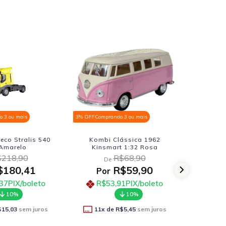
% OFF
Comprando 3 ou mais
3% OFF
Comprando 3 ou mais
Kombi Clássica 1962
Nissan Skyline Gt-r R34 Brian
Kinsmart 1:32 Rosa
Fast Furious 1:32 Jada
R$68,90
R$206,90
De
De
R$59,90
R$170,91
Por
Por
R$53,91
PIX/boleto
R$153,82
PIX/boleto
10%
10%
11
x de
R$5,45
sem juros
12
x de
R$14,24
sem juros