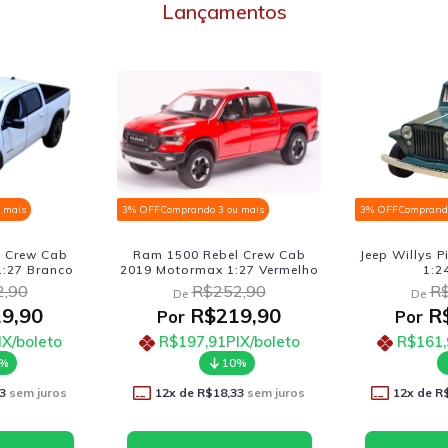
Lançamentos
 mais
3% OFF
Comprando 3 ou mais
3% OFF
Comprando
 Crew Cab
Jeep Willys Pickup 1947 Welly
Jeep Willys P
27 Vermelho
1:24 Verde
1:24 
,90
R$206,90
R$
De
De
9,90
R$179,90
R$
Por
Por
IX/boleto
R$161,91
PIX/boleto
R$161,
0%
10%
3
sem juros
12
x de
R$14,99
sem juros
12
x de
R