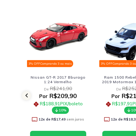
3% OFF
Comprando 3 ou mais
3% OFF
Comprando 3 ou
burago
Ram 1500 Rebel Crew Cab
Ram 1500 Rebel
2019 Motormax 1:27 Branco
2019 Motormax 1:
R$252,90
R$252
De
De
90
R$219,90
R$21
Por
Por
oleto
R$197,91
PIX/boleto
R$197,91
P
10%
1
 juros
12
x de
R$18,33
sem juros
12
x de
R$18,3