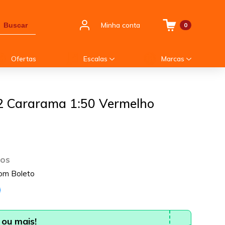
Minha conta
Buscar
0
Ofertas
Escalas
Marcas
2 Cararama 1:50 Vermelho
ros
om Boleto
ou mais!