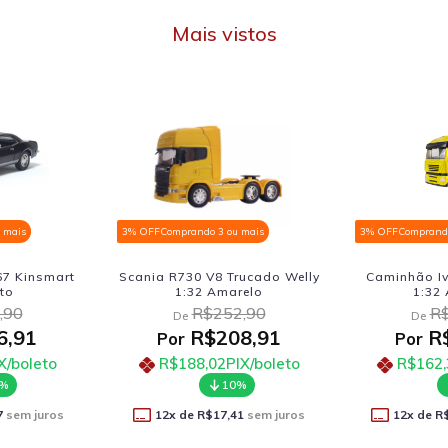
Mais vistos
Comprando 3 ou mais
3% OFF
Comprando 3 ou mais
3
 R730 V8 Trucado Welly
Caminhão Iveco Stralis 540
1:32 Amarelo
1:32 Amarelo
R$252,90
R$218,90
De
De
R$208,91
R$180,41
Por
Por
R$188,02
PIX/boleto
R$162,37
PIX/boleto
10%
10%
2
x de
R$17,41
sem juros
12
x de
R$15,03
sem juros