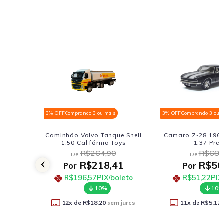
ando 3 ou mais
3% OFF
Comprando 3 ou mais
3% OFF
Volvo Tanque Shell
Camaro Z-28 1967 Kinsmart
Scania
Califórnia Toys
1:37 Preto
R$264,90
R$68,90
De
R$218,41
R$56,91
Por
96,57
PIX/boleto
R$51,22
PIX/boleto
10%
10%
e
R$18,20
sem juros
11
x de
R$5,17
sem juros
1