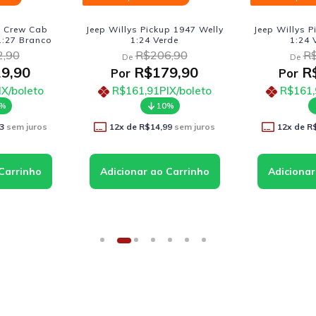
up 1947 Welly
Jeep Willys Pickup 1947 Welly
Kombi C
erde
1:24 Vermelho
Kinsma
6,90
R$206,90
De
De
79,90
R$179,90
R
Por
Por
PIX/boleto
R$161,91
PIX/boleto
R$53
0%
10%
99
sem juros
12
x de
R$14,99
sem juros
11
x de