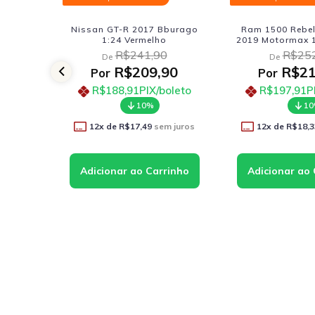
Bburago
Ram 1500 Rebel Crew Cab
Jeep Willys Pick
o
2019 Motormax 1:27 Branco
1:24 V
0
R$252,90
R$20
De
De
90
R$219,90
R$1
Por
Por
boleto
R$197,91
PIX/boleto
R$161,91
10%
1
m juros
12
x de
R$18,33
sem juros
12
x de
R$14,