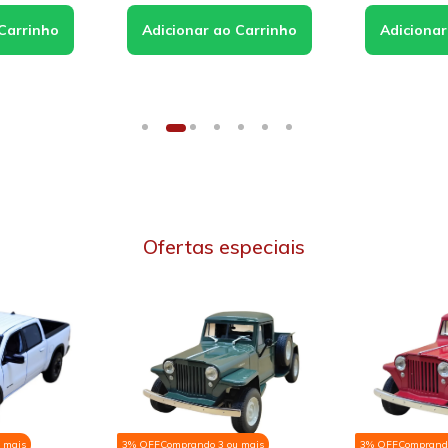
Ofertas especiais
u mais
3% OFF
Comprando 3 ou mais
3% OFF
Comprand