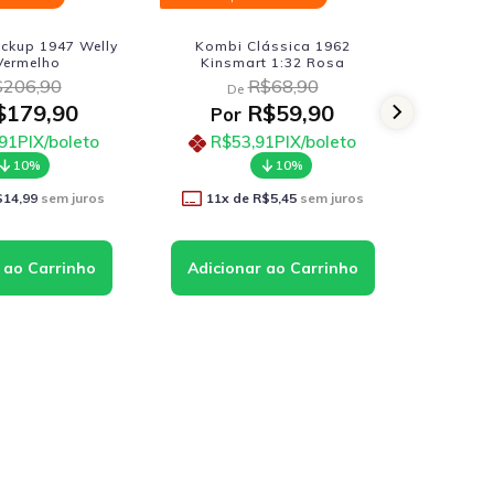
lássica 1962
Ram 1500 Rebel Crew Cab
Nissan
rt 1:32 Rosa
2019 Motormax 1:27 Vermelho
1:24
R$68,90
R$252,90
De
$59,90
R$219,90
Por
Po
,91
PIX/boleto
R$197,91
PIX/boleto
R$
10%
10%
R$5,45
sem juros
12
x de
R$18,33
sem juros
12
x