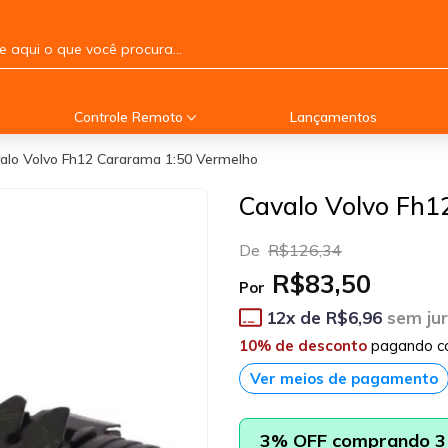
Controle Remoto
Lançamentos
alo Volvo Fh12 Cararama 1:50 Vermelho
Cavalo Volvo Fh1
De
R$126,34
R$83,50
Por
12
x de
R$6,96
sem ju
10% de desconto
pagando c
Ver meios de pagamento
3% OFF comprando 3 