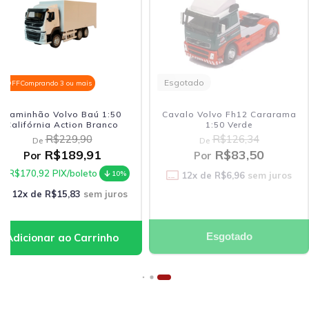
Esgotado
% OFF
Comprando 3 ou mais
Caminhão Volvo Baú 1:50
Cavalo Volvo Fh12 Cararama
Califórnia Action Branco
1:50 Verde
R$229,90
R$126,34
De
De
R$189,91
R$83,50
Por
Por
R$170,92
PIX/boleto
10%
12
x de
R$6,96
sem juros
12
x de
R$15,83
sem juros
Esgotado