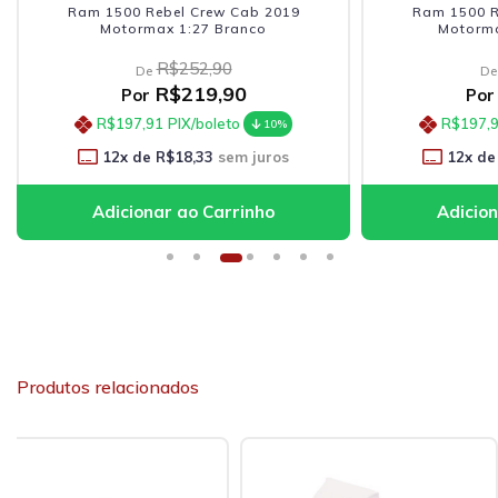
Ram 1500 Rebel Crew Cab 2019
Ram 1500 R
Motormax 1:27 Branco
Motorma
R$252,90
De
De
R$219,90
Por
Por
R$197,91
PIX/boleto
R$197,
10%
12
x de
R$18,33
sem juros
12
x de
Produtos relacionados