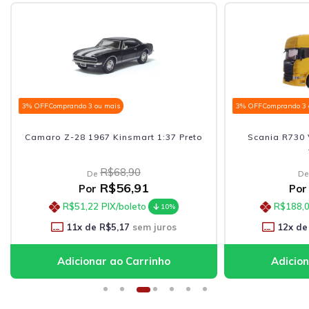
3% OFF
Comprando 3 ou mais
3% OFF
Comprando 3 
Camaro Z-28 1967 Kinsmart 1:37 Preto
Scania R730 
R$68,90
De
De
R$56,91
Por
Por
R$51,22
PIX/boleto
R$188,
10%
11
x de
R$5,17
sem juros
12
x de