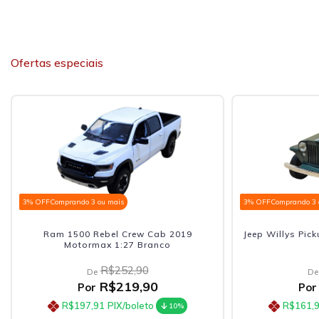
Ofertas especiais
3% OFF
Comprando 3 ou mais
3% OFF
Comprando 3 
Ram 1500 Rebel Crew Cab 2019
Jeep Willys Pic
Motormax 1:27 Branco
R$252,90
De
De
R$219,90
Por
Por
R$197,91
PIX/boleto
R$161,
10%