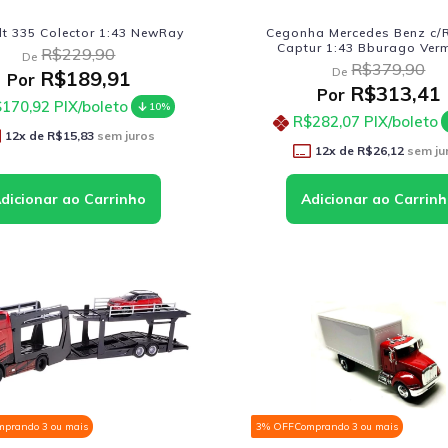
ilt 335 Colector 1:43 NewRay
Cegonha Mercedes Benz c/
Captur 1:43 Bburago Ver
R$229,90
De
R$379,90
De
R$189,91
Por
R$313,41
Por
170,92
PIX/boleto
10%
R$282,07
PIX/boleto
12
x de
R$15,83
sem juros
12
x de
R$26,12
sem ju
mprando 3 ou mais
3% OFF
Comprando 3 ou mais