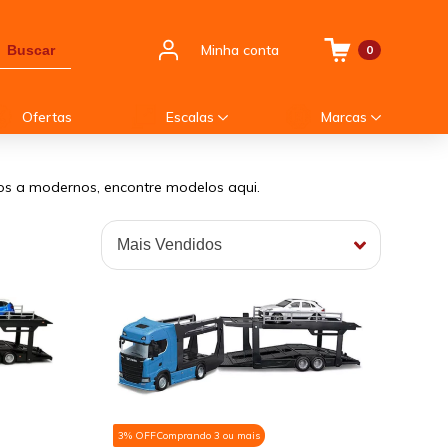
Minha conta
Buscar
0
Ofertas
Escalas
Marcas
os a modernos, encontre modelos aqui.
3% OFF
Comprando 3 ou mais