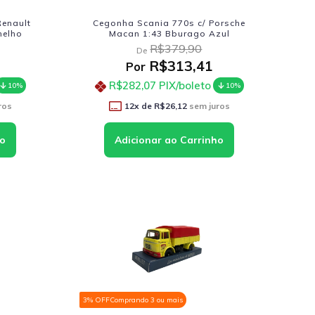
Renault
Cegonha Scania 770s c/ Porsche
melho
Macan 1:43 Bburago Azul
R$379,90
De
R$313,41
Por
R$282,07
PIX/boleto
10%
10%
ros
12
x de
R$26,12
sem juros
3% OFF
Comprando 3 ou mais