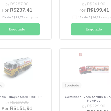
R$287,90
R$241,90
De
De
R$237,41
R$199,41
Por
Por
12
x de
R$19,78
sem juros
12
x de
R$16,62
sem ju
Esgotado
Esgotado
do
Esgotado
hão Tanque Shell 1981 1:43
Caminhão Iveco Stralis Duca
NewRay
R$199,88
De
R$229,90
De
R$151,91
Por