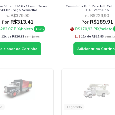
a Volvo Fh16 c/ Land Rover
Caminhão Baú Peterbilt Cabi
:43 Bburago Vermelho
1:43 Vermelho
R$379,90
R$229,90
De
De
R$313,41
R$189,91
Por
Por
282,07
PIX/boleto
R$170,92
PIX/boleto
10%
12
x de
R$26,12
sem juros
12
x de
R$15,83
sem ju
do
Esgotado