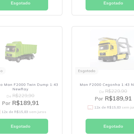
Esgotado
Esgotado
do
Esgotado
o Man F2000 Twin Dump 1:43
Man F2000 Cegonha 1:43 
NewRay
R$229,90
De
R$229,90
De
R$189,91
Por
R$189,91
Por
12
x de
R$15,83
sem ju
12
x de
R$15,83
sem juros
Esgotado
Esgotado