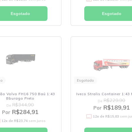
Esgotado
Esgotado
do
Esgotado
ão Volvo FH16 750 Baú 1:43
Iveco Stralis Container 1:4
Bburago Preto
R$229,90
De
R$344,90
De
R$189,91
Por
R$284,91
Por
12
x de
R$15,83
sem ju
12
x de
R$23,74
sem juros