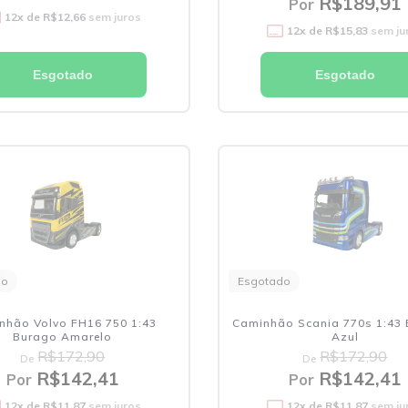
R$189,91
Por
12
x de
R$12,66
sem juros
12
x de
R$15,83
sem ju
Esgotado
Esgotado
do
Esgotado
nhão Volvo FH16 750 1:43
Caminhão Scania 770s 1:43
Burago Amarelo
Azul
R$172,90
R$172,90
De
De
R$142,41
R$142,41
Por
Por
12
x de
R$11,87
sem juros
12
x de
R$11,87
sem ju