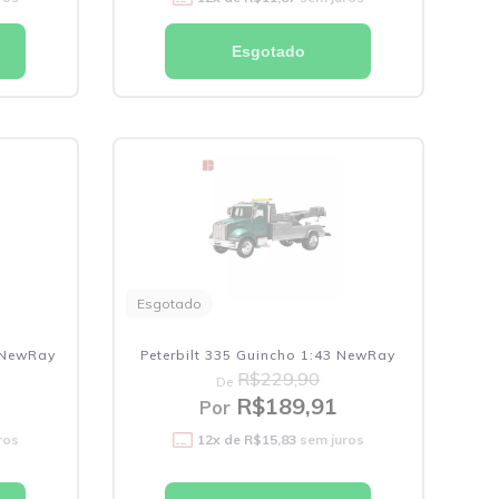
Esgotado
Esgotado
3 NewRay
Peterbilt 335 Guincho 1:43 NewRay
R$229,90
De
R$189,91
Por
ros
12
x de
R$15,83
sem juros