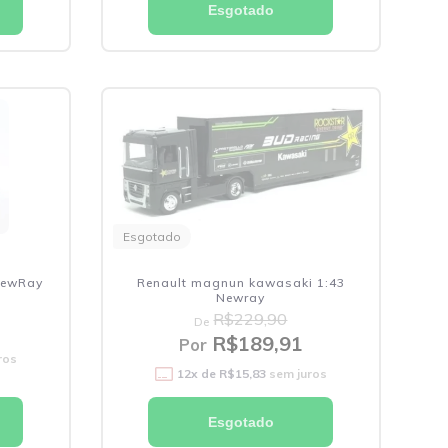
Esgotado
Esgotado
NewRay
Renault magnun kawasaki 1:43
Newray
R$229,90
De
R$189,91
Por
ros
12
x de
R$15,83
sem juros
Esgotado