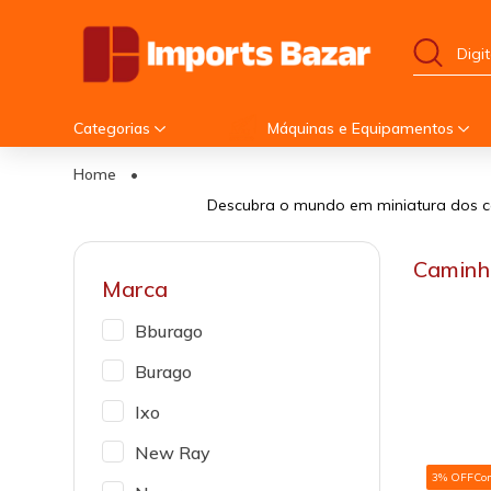
Categorias
Máquinas e Equipamentos
Home
•
Descubra o mundo em miniatura dos ca
Caminh
Marca
Bburago
Burago
Ixo
New Ray
3% OFF
Co