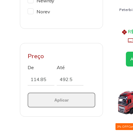
Newray
Peterb
Norev
R$
Preço
De
Até
Aplicar
3% OFF
Co