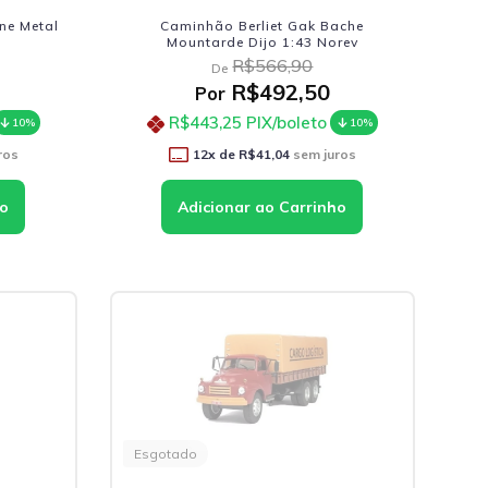
ne Metal
Caminhão Berliet Gak Bache
Mountarde Dijo 1:43 Norev
R$566,90
De
R$492,50
Por
R$443,25
PIX/boleto
10%
10%
ros
12
x de
R$41,04
sem juros
Esgotado