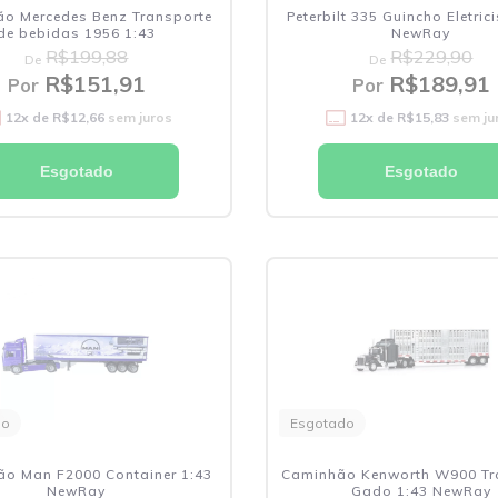
o Mercedes Benz Transporte
Peterbilt 335 Guincho Eletric
de bebidas 1956 1:43
NewRay
R$199,88
R$229,90
De
De
R$151,91
R$189,91
Por
Por
12
x de
R$12,66
sem juros
12
x de
R$15,83
sem ju
Esgotado
Esgotado
do
Esgotado
o Man F2000 Container 1:43
Caminhão Kenworth W900 Tr
NewRay
Gado 1:43 NewRay