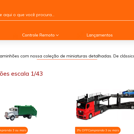
Controle Remoto
Lançamentos
minhões com nossa coleção de miniaturas detalhadas. De clássic
ões escala 1/43
mprando 3 ou mais
3% OFF
Comprando 3 ou mais