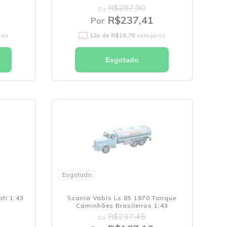
R$287,90
De
R$237,41
Por
ros
12
x de
R$19,78
sem juros
Esgotado
Esgotado
ti 1:43
Scania Vabis Ls 85 1970 Tanque
Caminhões Brasileiros 1:43
R$237,45
De