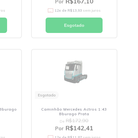
R$167,10
Por
ros
12
x de
R$13,93
sem juros
Esgotado
Esgotado
 Bburago
Caminhão Mercedes Actros 1:43
Bburago Prata
R$172,90
De
R$142,41
Por
ros
12
x de
R$11,87
sem juros