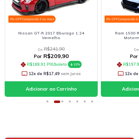
3% OFF
Comprando 3 ou mais
3% OFF
Comprando 3 
Nissan GT-R 2017 Bburago 1:24
Ram 1500 R
Vermelho
Motorm
R$241,90
De
De
R$209,90
Por
Por
R$188,91
PIX/boleto
R$197,
10%
12
x de
R$17,49
sem juros
12
x de