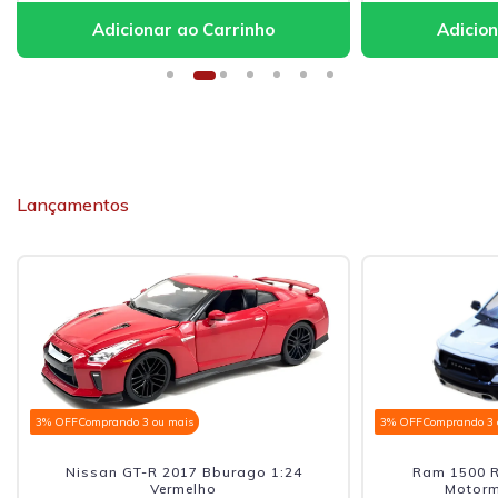
Lançamentos
3% OFF
Comprando 3 ou mais
3% OFF
Comprando 3 
Nissan GT-R 2017 Bburago 1:24
Ram 1500 R
Vermelho
Motorm