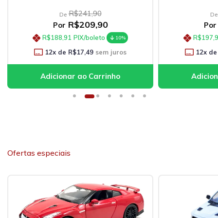
R$241,90
De
De
R$209,90
Por
Por
R$188,91
PIX/boleto
R$197,
10%
12
x de
R$17,49
sem juros
12
x de
Ofertas especiais