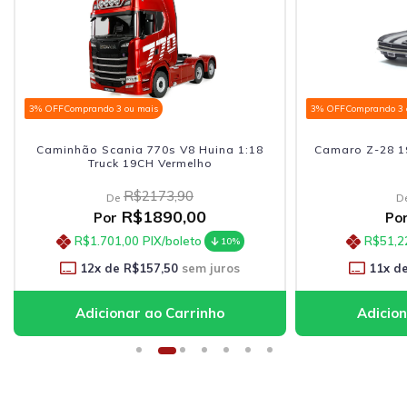
3% OFF
Comprando 3 ou mais
3% OFF
Comprando 3 
Caminhão Scania 770s V8 Huina 1:18
Camaro Z-28 19
Truck 19CH Vermelho
R$2173,90
De
D
R$1890,00
Por
Po
R$1.701,00
PIX/boleto
R$51,2
10%
12
x de
R$157,50
sem juros
11
x d