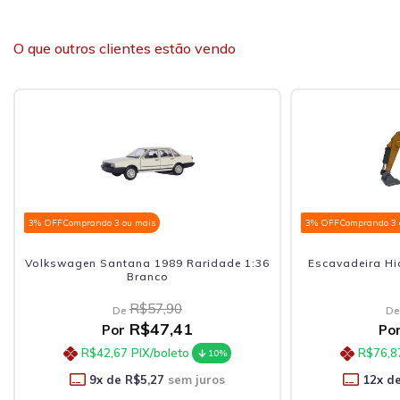
O que outros clientes estão vendo
3% OFF
Comprando 3 ou mais
3% OFF
Comprando 3 
Volkswagen Santana 1989 Raridade 1:36
Escavadeira Hid
Branco
R$57,90
De
De
R$47,41
Por
Po
R$42,67
PIX/boleto
R$76,8
10%
9
x de
R$5,27
sem juros
12
x d