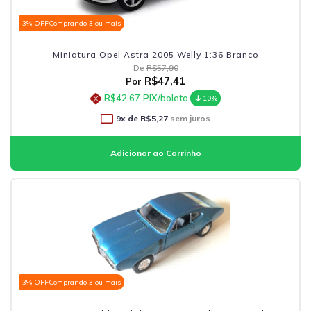
3% OFF
Comprando 3 ou mais
Miniatura Opel Astra 2005 Welly 1:36 Branco
De
R$57,90
R$47,41
Por
R$42,67
PIX/boleto
10%
9
x de
R$5,27
sem juros
3% OFF
Comprando 3 ou mais