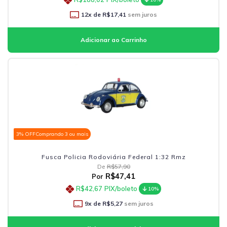
12
x de
R$17,41
sem juros
3% OFF
Comprando 3 ou mais
Fusca Policia Rodoviária Federal 1:32 Rmz
De
R$57,90
R$47,41
Por
R$42,67
PIX/boleto
10%
9
x de
R$5,27
sem juros