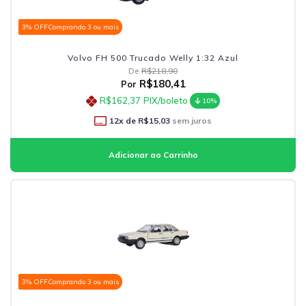
3% OFF
Comprando 3 ou mais
Volvo FH 500 Trucado Welly 1:32 Azul
De
R$218,90
R$180,41
Por
R$162,37
PIX/boleto
10%
12
x de
R$15,03
sem juros
3% OFF
Comprando 3 ou mais