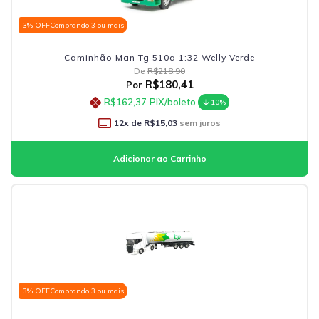
3% OFF
Comprando 3 ou mais
Caminhão Man Tg 510a 1:32 Welly Verde
De
R$218,90
R$180,41
Por
R$162,37
PIX/boleto
10%
12
x de
R$15,03
sem juros
3% OFF
Comprando 3 ou mais