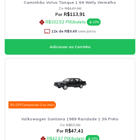
Caminhão Volvo Tanque 1:64 Welly Vermelho
De
R$137,90
R$113,91
Por
R$102,52
PIX/boleto
10%
12
x de
R$9,49
sem juros
3% OFF
Comprando 3 ou mais
Volkswagen Santana 1989 Raridade 1:36 Preto
De
R$57,90
R$47,41
Por
R$42,67
PIX/boleto
10%