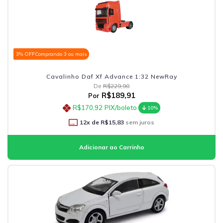
3% OFF
Comprando 3 ou mais
Cavalinho Daf Xf Advance 1:32 NewRay
De
R$229,90
R$189,91
Por
R$170,92
PIX/boleto
10%
12
x de
R$15,83
sem juros