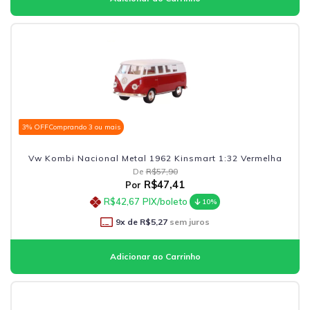
3% OFF
Comprando 3 ou mais
Vw Kombi Nacional Metal 1962 Kinsmart 1:32 Vermelha
De
R$57,90
R$47,41
Por
R$42,67
PIX/boleto
10%
9
x de
R$5,27
sem juros