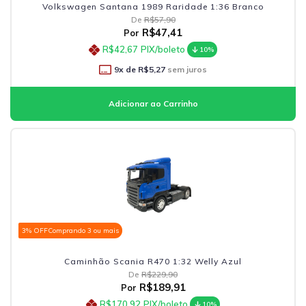
Volkswagen Santana 1989 Raridade 1:36 Branco
De
R$57,90
R$47,41
Por
R$42,67
PIX/boleto
10%
9
x de
R$5,27
sem juros
3% OFF
Comprando 3 ou mais
Caminhão Scania R470 1:32 Welly Azul
De
R$229,90
R$189,91
Por
R$170,92
PIX/boleto
10%