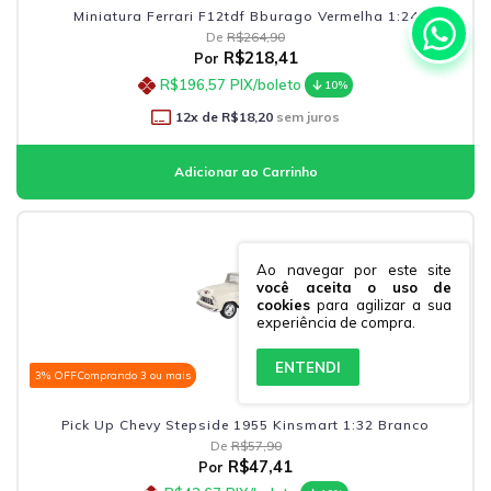
Miniatura Ferrari F12tdf Bburago Vermelha 1:24
De
R$264,90
R$218,41
Por
R$196,57
PIX/boleto
10%
12
x de
R$18,20
sem juros
Ao navegar por este site
você aceita o uso de
cookies
para agilizar a sua
experiência de compra.
ENTENDI
3% OFF
Comprando 3 ou mais
Pick Up Chevy Stepside 1955 Kinsmart 1:32 Branco
De
R$57,90
R$47,41
Por