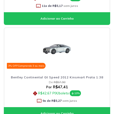
11
x de
R$5,17
sem juros
3% OFF
Comprando 3 ou mais
Bentley Continental Gt Speed 2012 Kinsmart Prata 1:38
De
R$57,90
R$47,41
Por
R$42,67
PIX/boleto
10%
9
x de
R$5,27
sem juros