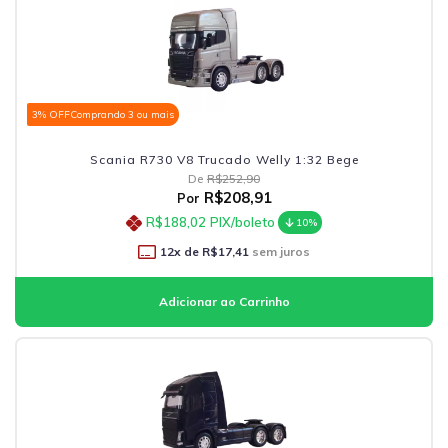
3% OFF
Comprando 3 ou mais
Scania R730 V8 Trucado Welly 1:32 Bege
De
R$252,90
R$208,91
Por
R$188,02
PIX/boleto
10%
12
x de
R$17,41
sem juros