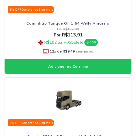
3% OFF
Comprando 3 ou mais
Caminhão Tanque Oil 1:64 Welly Amarela
De
R$137,90
R$113,91
Por
R$102,52
PIX/boleto
10%
12
x de
R$9,49
sem juros
3% OFF
Comprando 3 ou mais