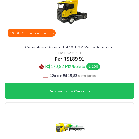
3% OFF
Comprando 3 ou mais
Caminhão Scania R470 1:32 Welly Amarelo
De
R$229,90
R$189,91
Por
R$170,92
PIX/boleto
10%
12
x de
R$15,83
sem juros