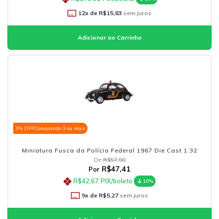
12
x de
R$15,83
sem juros
3% OFF
Comprando 3 ou mais
Miniatura Fusca da Polícia Federal 1967 Die Cast 1:32
De
R$57,90
R$47,41
Por
R$42,67
PIX/boleto
10%
9
x de
R$5,27
sem juros