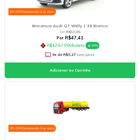
3% OFF
Comprando 3 ou mais
Miniatura Audi Q7 Welly 1:38 Branco
De
R$57,90
R$47,41
Por
R$42,67
PIX/boleto
10%
9
x de
R$5,27
sem juros
3% OFF
Comprando 3 ou mais