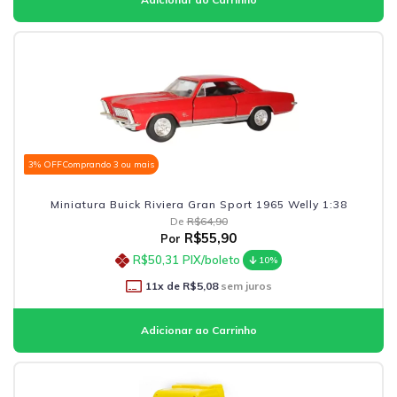
3% OFF
Comprando 3 ou mais
Miniatura Buick Riviera Gran Sport 1965 Welly 1:38
De
R$64,90
R$55,90
Por
R$50,31
PIX/boleto
10%
11
x de
R$5,08
sem juros