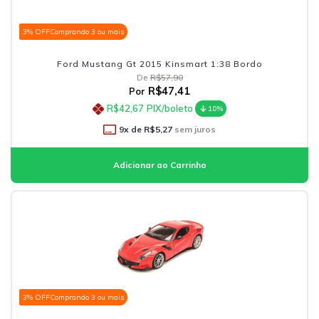
3% OFF
Comprando 3 ou mais
Ford Mustang Gt 2015 Kinsmart 1:38 Bordo
De
R$57,90
R$47,41
Por
R$42,67
PIX/boleto
10%
9
x de
R$5,27
sem juros
3% OFF
Comprando 3 ou mais