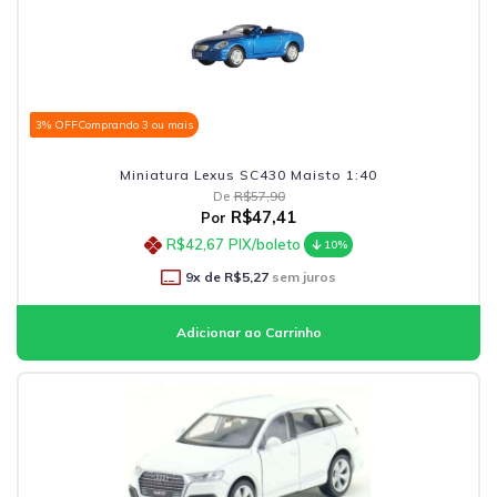
3% OFF
Comprando 3 ou mais
Miniatura Lexus SC430 Maisto 1:40
De
R$57,90
R$47,41
Por
R$42,67
PIX/boleto
10%
9
x de
R$5,27
sem juros