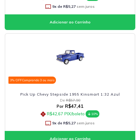
9
x de
R$5,27
sem juros
3% OFF
Comprando 3 ou mais
Pick Up Chevy Stepside 1955 Kinsmart 1:32 Azul
De
R$57,90
R$47,41
Por
R$42,67
PIX/boleto
10%
9
x de
R$5,27
sem juros