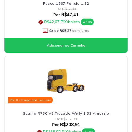
Fusca 1967 Policia 1:32
De
R$57,90
R$47,41
Por
R$42,67
PIX/boleto
10%
9
x de
R$5,27
sem juros
3% OFF
Comprando 3 ou mais
Scania R730 V8 Trucado Welly 1:32 Amarelo
De
R$252,90
R$208,91
Por
R$188,02
PIX/boleto
10%