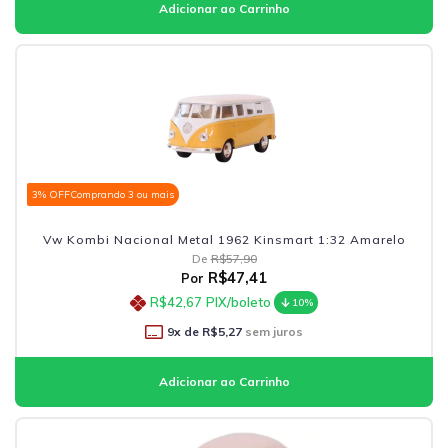
3% OFF
Comprando 3 ou mais
Vw Kombi Nacional Metal 1962 Kinsmart 1:32 Amarelo
De
R$57,90
R$47,41
Por
R$42,67
PIX/boleto
10%
9
x de
R$5,27
sem juros