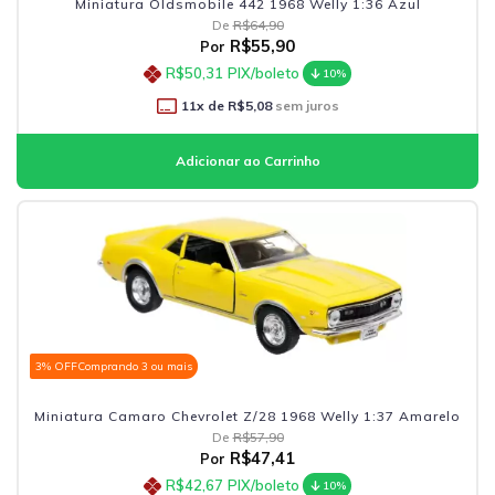
Miniatura Oldsmobile 442 1968 Welly 1:36 Azul
De
R$64,90
R$55,90
Por
R$50,31
PIX/boleto
10%
11
x de
R$5,08
sem juros
3% OFF
Comprando 3 ou mais
Miniatura Camaro Chevrolet Z/28 1968 Welly 1:37 Amarelo
De
R$57,90
R$47,41
Por
R$42,67
PIX/boleto
10%