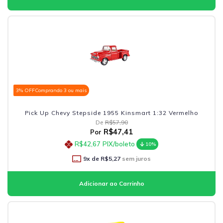
3% OFF
Comprando 3 ou mais
Pick Up Chevy Stepside 1955 Kinsmart 1:32 Vermelho
De
R$57,90
R$47,41
Por
R$42,67
PIX/boleto
10%
9
x de
R$5,27
sem juros