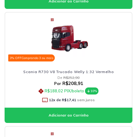
3% OFF
Comprando 3 ou mais
Scania R730 V8 Trucado Welly 1:32 Vermelho
De
R$252,90
R$208,91
Por
R$188,02
PIX/boleto
10%
12
x de
R$17,41
sem juros