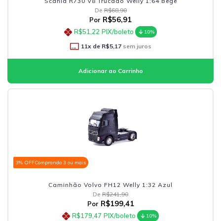
Scania R730 V8 Trucado Welly 1:64 Bege
De
R$68,90
R$56,91
Por
R$51,22
PIX/boleto
10%
11
x de
R$5,17
sem juros
3% OFF
Comprando 3 ou mais
Caminhão Volvo FH12 Welly 1:32 Azul
De
R$241,90
R$199,41
Por
R$179,47
PIX/boleto
10%