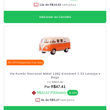
12
x de
R$16,62
sem juros
3% OFF
Comprando 3 ou mais
Vw Kombi Nacional Metal 1962 Kinsmart 1:32 Laranja e
Bege
De
R$57,90
R$47,41
Por
R$42,67
PIX/boleto
10%
9
x de
R$5,27
sem juros