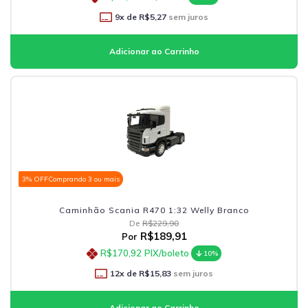
9
x de
R$5,27
sem juros
3% OFF
Comprando 3 ou mais
Caminhão Scania R470 1:32 Welly Branco
De
R$229,90
R$189,91
Por
R$170,92
PIX/boleto
10%
12
x de
R$15,83
sem juros