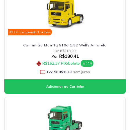
3% OFF
Comprando 3 ou mais
Caminhão Man Tg 510a 1:32 Welly Amarelo
De
R$218,90
R$180,41
Por
R$162,37
PIX/boleto
10%
12
x de
R$15,03
sem juros