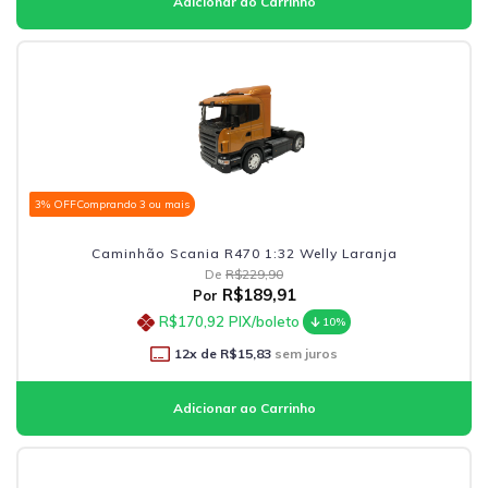
3% OFF
Comprando 3 ou mais
Caminhão Scania R470 1:32 Welly Laranja
De
R$229,90
R$189,91
Por
R$170,92
PIX/boleto
10%
12
x de
R$15,83
sem juros