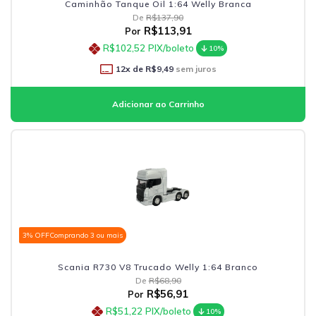
Caminhão Tanque Oil 1:64 Welly Branca
De
R$137,90
R$113,91
Por
R$102,52
PIX/boleto
10%
12
x de
R$9,49
sem juros
3% OFF
Comprando 3 ou mais
Scania R730 V8 Trucado Welly 1:64 Branco
De
R$68,90
R$56,91
Por
R$51,22
PIX/boleto
10%