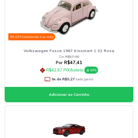
3% OFF
Comprando 3 ou mais
Volkswagen Fusca 1967 Kinsmart 1:32 Rosa
De
R$57,90
R$47,41
Por
R$42,67
PIX/boleto
10%
9
x de
R$5,27
sem juros