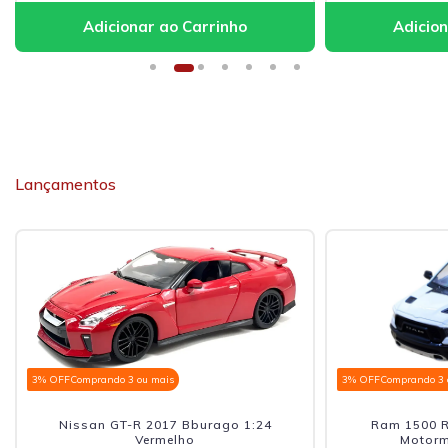
Lançamentos
3% OFF
Comprando 3 ou mais
3% OFF
Comprando 3 
Nissan GT-R 2017 Bburago 1:24
Ram 1500 R
Vermelho
Motorm