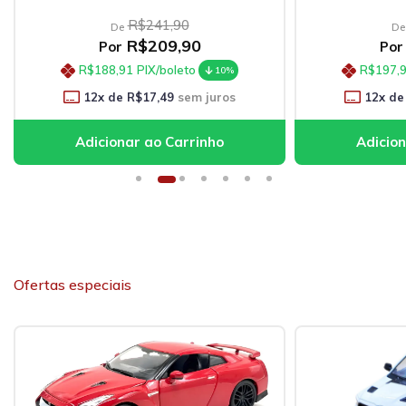
R$241,90
De
De
R$209,90
Por
Por
R$188,91
PIX/boleto
R$197,
10%
12
x de
R$17,49
sem juros
12
x de
Ofertas especiais