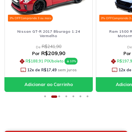
3% OFF
Comprando 3 ou mais
3% OFF
Comprando 3 
Nissan GT-R 2017 Bburago 1:24
Ram 1500 R
Vermelho
Motorm
R$241,90
De
De
R$209,90
Por
Por
R$188,91
PIX/boleto
R$197,
10%
12
x de
R$17,49
sem juros
12
x de