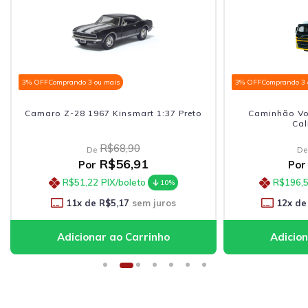
3% OFF
Comprando 3 ou mais
3% OFF
Comprando 3 
Camaro Z-28 1967 Kinsmart 1:37 Preto
Caminhão Vol
Cal
R$68,90
De
De
R$56,91
Por
Por
R$51,22
PIX/boleto
R$196,
10%
11
x de
R$5,17
sem juros
12
x de