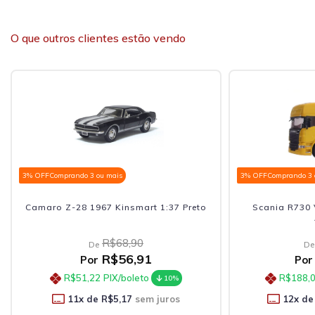
O que outros clientes estão vendo
3% OFF
Comprando 3 ou mais
3% OFF
Comprando 3 
Camaro Z-28 1967 Kinsmart 1:37 Preto
Scania R730 
R$68,90
De
De
R$56,91
Por
Por
R$51,22
PIX/boleto
R$188,
10%
11
x de
R$5,17
sem juros
12
x de