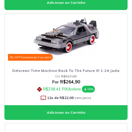
3% OFF
Comprando 3 ou mais
Delorean Time Machine Back To The Future Ill 1:24 Jada
De
R$317,90
R$264,90
Por
R$238,41
PIX/boleto
10%
12
x de
R$22,08
sem juros