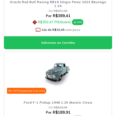
Oracle Red Bull Racing RB19 Sérgio Perez 2023 Bburago
1:24
De
R$471,90
R$389,41
Por
R$350,47
PIX/boleto
10%
12
x de
R$32,45
sem juros
3% OFF
Comprando 3 ou mais
Ford F-1 Pickup 1948 1:25 Maisto Cinza
De
R$229,90
R$189,91
Por