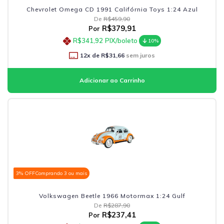
Chevrolet Omega CD 1991 Califórnia Toys 1:24 Azul
De
R$459,90
R$379,91
Por
R$341,92
PIX/boleto
10%
12
x de
R$31,66
sem juros
3% OFF
Comprando 3 ou mais
Volkswagen Beetle 1966 Motormax 1:24 Gulf
De
R$287,90
R$237,41
Por