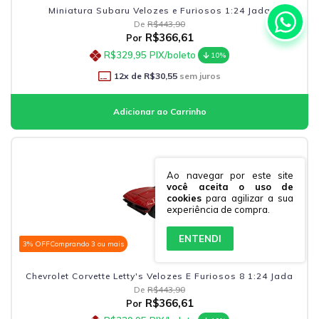
Miniatura Subaru Velozes e Furiosos 1:24 Jada
De
R$443,90
R$366,61
Por
R$329,95
PIX/boleto
10%
12
x de
R$30,55
sem juros
Ao navegar por este site
você aceita o uso de
cookies
para agilizar a sua
experiência de compra.
ENTENDI
3% OFF
Comprando 3 ou mais
Chevrolet Corvette Letty's Velozes E Furiosos 8 1:24 Jada
De
R$443,90
R$366,61
Por