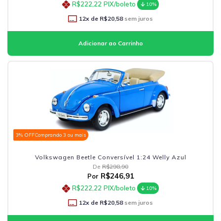
R$222,22
PIX/boleto
10%
12
x de
R$20,58
sem juros
3% OFF
Comprando 3 ou mais
Volkswagen Beetle Conversível 1:24 Welly Azul
De
R$298,90
R$246,91
Por
R$222,22
PIX/boleto
10%
12
x de
R$20,58
sem juros