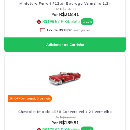
Miniatura Ferrari F12tdf Bburago Vermelha 1:24
De
R$264,90
R$218,41
Por
R$196,57
PIX/boleto
10%
12
x de
R$18,20
sem juros
3% OFF
Comprando 3 ou mais
Chevrolet Impala 1958 Conversivel 1:24 Vermelho
De
R$229,90
R$189,91
Por
R$170,92
PIX/boleto
10%