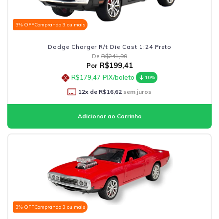
3% OFF
Comprando 3 ou mais
Dodge Charger R/t Die Cast 1:24 Preto
De
R$241,90
R$199,41
Por
R$179,47
PIX/boleto
10%
12
x de
R$16,62
sem juros
3% OFF
Comprando 3 ou mais