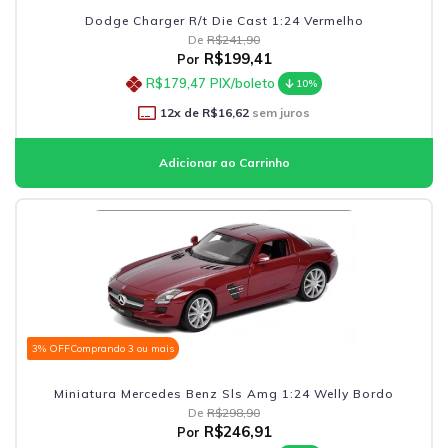
Dodge Charger R/t Die Cast 1:24 Vermelho
De
R$241,90
R$199,41
Por
R$179,47
PIX/boleto
10%
12
x de
R$16,62
sem juros
3% OFF
Comprando 3 ou mais
Miniatura Mercedes Benz Sls Amg 1:24 Welly Bordo
De
R$298,90
R$246,91
Por