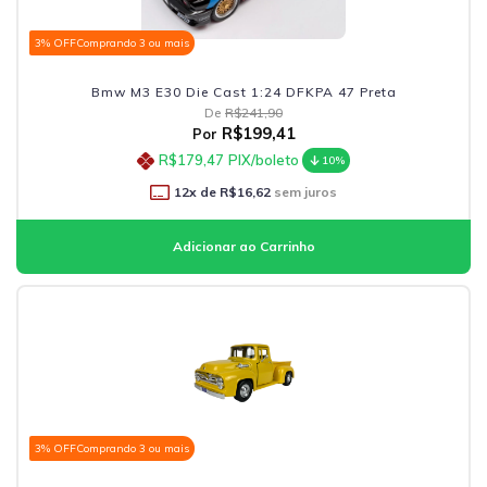
3% OFF
Comprando 3 ou mais
Bmw M3 E30 Die Cast 1:24 DFKPA 47 Preta
De
R$241,90
R$199,41
Por
R$179,47
PIX/boleto
10%
12
x de
R$16,62
sem juros
3% OFF
Comprando 3 ou mais