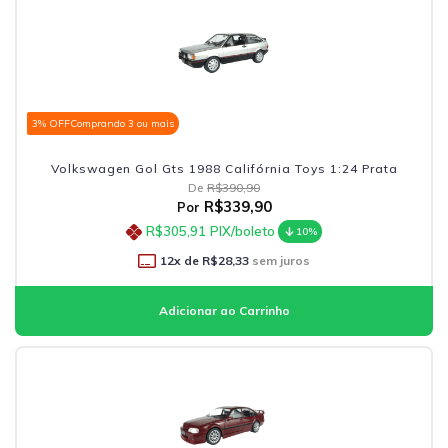
3% OFF
Comprando 3 ou mais
Volkswagen Gol Gts 1988 Califórnia Toys 1:24 Prata
De
R$390,90
R$339,90
Por
R$305,91
PIX/boleto
10%
12
x de
R$28,33
sem juros