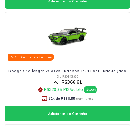
3% OFF
Comprando 3 ou mais
Dodge Challenger Velozes Furiosos 1:24 Fast Furious Jada
De
R$443,90
R$366,61
Por
R$329,95
PIX/boleto
10%
12
x de
R$30,55
sem juros