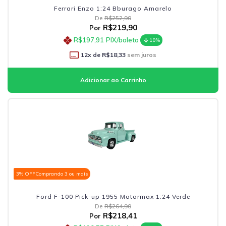
Ferrari Enzo 1:24 Bburago Amarelo
De
R$252,90
R$219,90
Por
R$197,91
PIX/boleto
10%
12
x de
R$18,33
sem juros
3% OFF
Comprando 3 ou mais
Ford F-100 Pick-up 1955 Motormax 1:24 Verde
De
R$264,90
R$218,41
Por