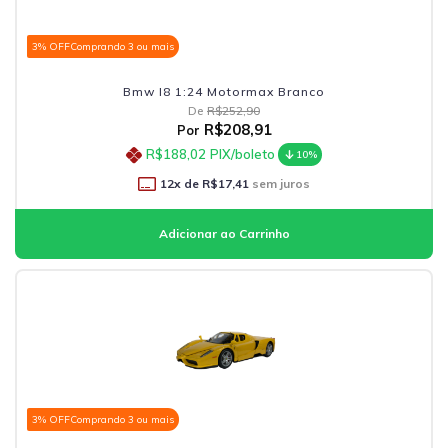
3% OFF
Comprando 3 ou mais
Bmw I8 1:24 Motormax Branco
De
R$252,90
R$208,91
Por
R$188,02
PIX/boleto
10%
12
x de
R$17,41
sem juros
3% OFF
Comprando 3 ou mais