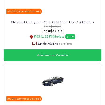
3% OFF
Comprando 3 ou mais
Chevrolet Omega CD 1991 Califórnia Toys 1:24 Bordo
De
R$459,90
R$379,91
Por
R$341,92
PIX/boleto
10%
12
x de
R$31,66
sem juros
3% OFF
Comprando 3 ou mais