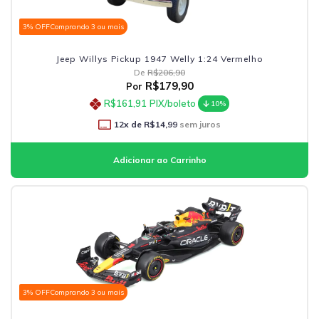
3% OFF
Comprando 3 ou mais
Jeep Willys Pickup 1947 Welly 1:24 Vermelho
De
R$206,90
R$179,90
Por
R$161,91
PIX/boleto
10%
12
x de
R$14,99
sem juros
3% OFF
Comprando 3 ou mais