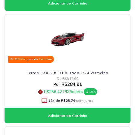
3% OFF
Comprando 3 ou mais
Ferrari FXX K #10 Bburago 1:24 Vermelho
De
R$344,90
R$284,91
Por
R$256,42
PIX/boleto
10%
12
x de
R$23,74
sem juros