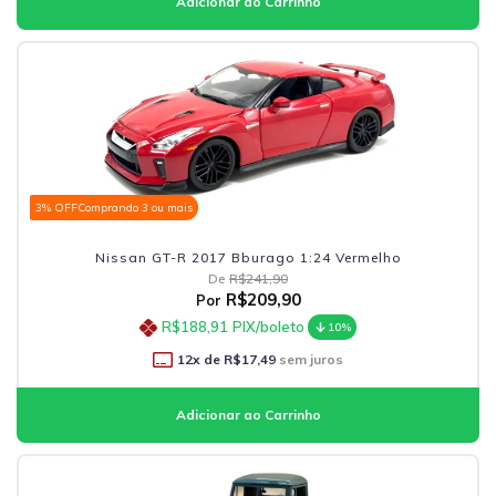
3% OFF
Comprando 3 ou mais
Nissan GT-R 2017 Bburago 1:24 Vermelho
De
R$241,90
R$209,90
Por
R$188,91
PIX/boleto
10%
12
x de
R$17,49
sem juros