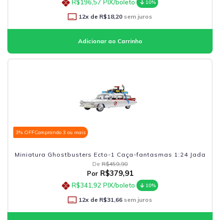
R$196,57
PIX/boleto
10%
12
x de
R$18,20
sem juros
3% OFF
Comprando 3 ou mais
Miniatura Ghostbusters Ecto-1 Caça-fantasmas 1:24 Jada
De
R$459,90
R$379,91
Por
R$341,92
PIX/boleto
10%
12
x de
R$31,66
sem juros