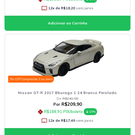
12
x de
R$18,20
sem juros
3% OFF
Comprando 3 ou mais
Nissan GT-R 2017 Bburago 1:24 Branco Perolado
De
R$241,90
R$209,90
Por
R$188,91
PIX/boleto
10%
12
x de
R$17,49
sem juros