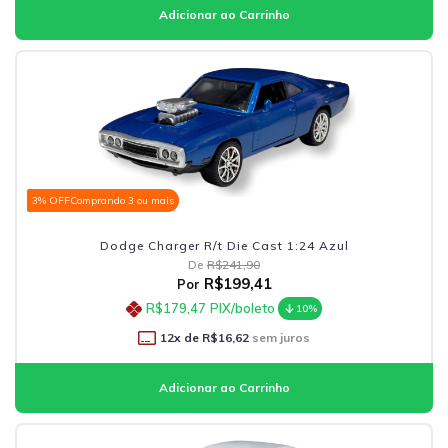
3% OFF
Comprando 3 ou mais
Dodge Charger R/t Die Cast 1:24 Azul
De
R$241,90
R$199,41
Por
R$179,47
PIX/boleto
10%
12
x de
R$16,62
sem juros