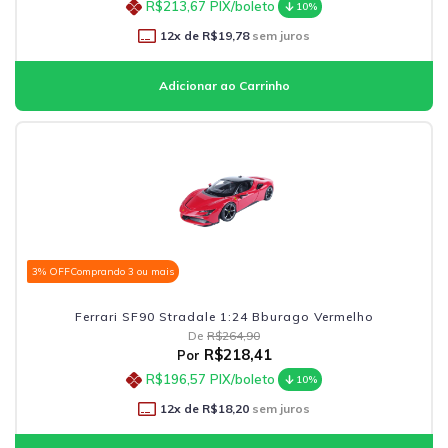
R$213,67
PIX/boleto
10%
12
x de
R$19,78
sem juros
3% OFF
Comprando 3 ou mais
Ferrari SF90 Stradale 1:24 Bburago Vermelho
De
R$264,90
R$218,41
Por
R$196,57
PIX/boleto
10%
12
x de
R$18,20
sem juros