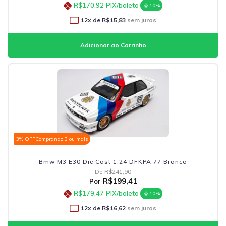
R$170,92
PIX/boleto
10%
12
x de
R$15,83
sem juros
3% OFF
Comprando 3 ou mais
Bmw M3 E30 Die Cast 1:24 DFKPA 77 Branco
De
R$241,90
R$199,41
Por
R$179,47
PIX/boleto
10%
12
x de
R$16,62
sem juros