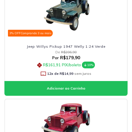
3% OFF
Comprando 3 ou mais
Jeep Willys Pickup 1947 Welly 1:24 Verde
De
R$206,90
R$179,90
Por
R$161,91
PIX/boleto
10%
12
x de
R$14,99
sem juros