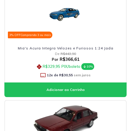
3% OFF
Comprando 3 ou mais
Mia's Acura Integra Velozes e Furiosos 1:24 Jada
De
R$443,90
R$366,61
Por
R$329,95
PIX/boleto
10%
12
x de
R$30,55
sem juros