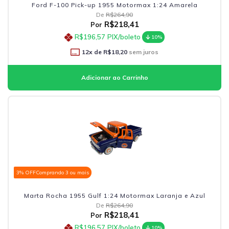
Ford F-100 Pick-up 1955 Motormax 1:24 Amarela
De
R$264,90
R$218,41
Por
R$196,57
PIX/boleto
10%
12
x de
R$18,20
sem juros
3% OFF
Comprando 3 ou mais
Marta Rocha 1955 Gulf 1:24 Motormax Laranja e Azul
De
R$264,90
R$218,41
Por
R$196,57
PIX/boleto
10%