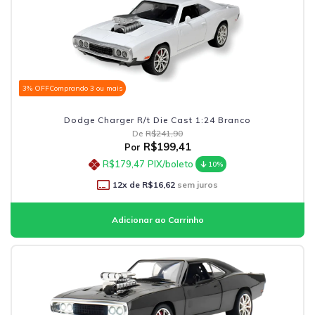
3% OFF
Comprando 3 ou mais
Dodge Charger R/t Die Cast 1:24 Branco
De
R$241,90
R$199,41
Por
R$179,47
PIX/boleto
10%
12
x de
R$16,62
sem juros