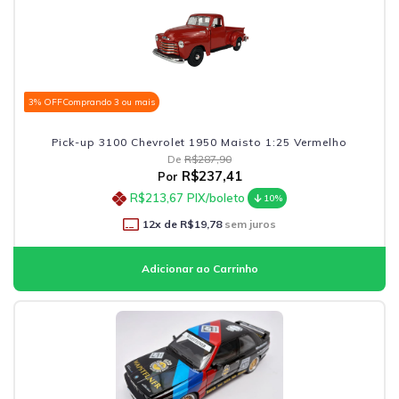
3% OFF
Comprando 3 ou mais
Pick-up 3100 Chevrolet 1950 Maisto 1:25 Vermelho
De
R$287,90
R$237,41
Por
R$213,67
PIX/boleto
10%
12
x de
R$19,78
sem juros