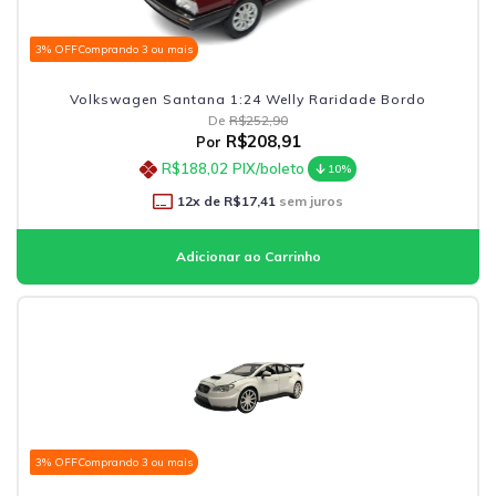
3% OFF
Comprando 3 ou mais
Volkswagen Santana 1:24 Welly Raridade Bordo
De
R$252,90
R$208,91
Por
R$188,02
PIX/boleto
10%
12
x de
R$17,41
sem juros
3% OFF
Comprando 3 ou mais