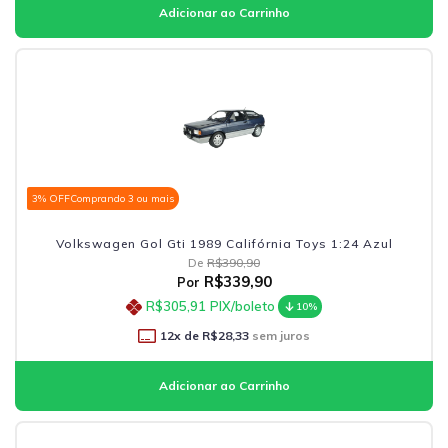
3% OFF
Comprando 3 ou mais
Volkswagen Gol Gti 1989 Califórnia Toys 1:24 Azul
De
R$390,90
R$339,90
Por
R$305,91
PIX/boleto
10%
12
x de
R$28,33
sem juros