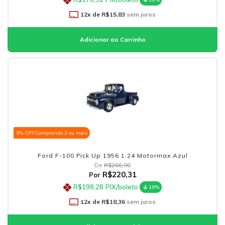
12
x de
R$15,83
sem juros
3% OFF
Comprando 3 ou mais
Ford F-100 Pick Up 1956 1:24 Motormax Azul
De
R$266,90
R$220,31
Por
R$198,28
PIX/boleto
10%
12
x de
R$18,36
sem juros