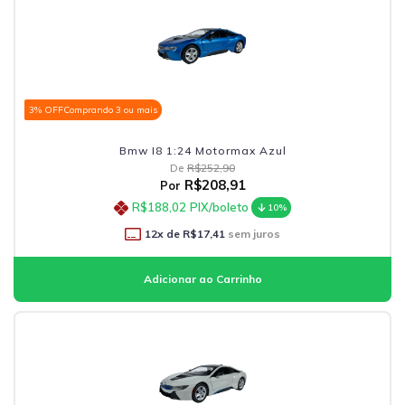
3% OFF
Comprando 3 ou mais
Bmw I8 1:24 Motormax Azul
De
R$252,90
R$208,91
Por
R$188,02
PIX/boleto
10%
12
x de
R$17,41
sem juros