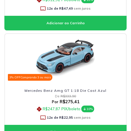
12
x de
R$47,49
sem juros
3% OFF
Comprando 3 ou mais
Mercedes Benz Amg GT 1:18 Die Cast Azul
De
R$333,90
R$275,41
Por
R$247,87
PIX/boleto
10%
12
x de
R$22,95
sem juros