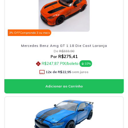
3% OFF
Comprando 3 ou mais
Mercedes Benz Amg GT 1:18 Die Cast Laranja
De
R$333,90
R$275,41
Por
R$247,87
PIX/boleto
10%
12
x de
R$22,95
sem juros