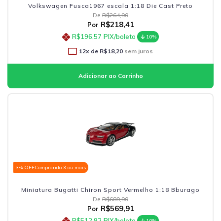
Volkswagen Fusca1967 escala 1:18 Die Cast Preto
De
R$264,90
R$218,41
Por
R$196,57
PIX/boleto
10%
12
x de
R$18,20
sem juros
3% OFF
Comprando 3 ou mais
Miniatura Bugatti Chiron Sport Vermelho 1:18 Bburago
De
R$689,90
R$569,91
Por
R$512,92
PIX/boleto
10%