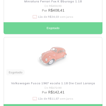
Miniatura Ferrari Fxx K Bburago 1:18
De
R$494,90
R$408,41
Por
12
x de
R$34,03
sem juros
Esgotado
Esgotado
Volkswagen Fusca 1967 escala 1:18 Die Cast Laranja
De
R$172,90
R$142,41
Por
12
x de
R$11,87
sem juros