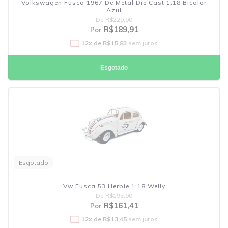
Volkswagen Fusca 1967 De Metal Die Cast 1:18 Bicolor
Azul
De
R$229,90
R$189,91
Por
12
x de
R$15,83
sem juros
Esgotado
Esgotado
Vw Fusca 53 Herbie 1:18 Welly
De
R$195,90
R$161,41
Por
12
x de
R$13,45
sem juros