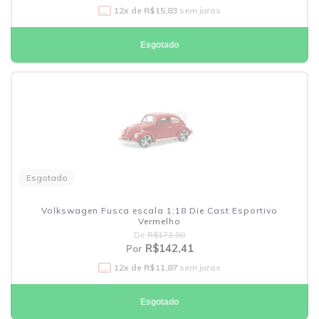
12
x de
R$15,83
sem juros
Esgotado
Esgotado
Volkswagen Fusca escala 1:18 Die Cast Esportivo
Vermelho
De
R$172,90
R$142,41
Por
12
x de
R$11,87
sem juros
Esgotado