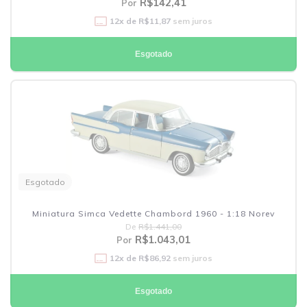
R$142,41
Por
12
x de
R$11,87
sem juros
Esgotado
Esgotado
Miniatura Simca Vedette Chambord 1960 - 1:18 Norev
De
R$1.441,00
R$1.043,01
Por
12
x de
R$86,92
sem juros
Esgotado