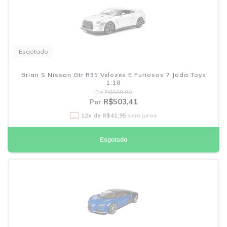
Esgotado
Brian S Nissan Gtr R35 Velozes E Furiosos 7 Jada Toys
1:18
De
R$609,90
R$503,41
Por
12
x de
R$41,95
sem juros
Esgotado