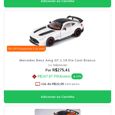
3% OFF
Comprando 3 ou mais
Mercedes Benz Amg GT 1:18 Die Cast Branco
De
R$333,90
R$275,41
Por
R$247,87
PIX/boleto
10%
12
x de
R$22,95
sem juros