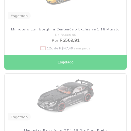
Esgotado
Miniatura Lamborghini Centenário Exclusive 1:18 Maisto
De
R$689,90
R$569,91
Por
12
x de
R$47,49
sem juros
Esgotado
Esgotado
Mercedes Benz Amg GT 1:18 Die Cast Preto