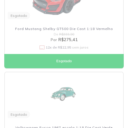
Esgotado
Ford Mustang Shelby GT500 Die Cast 1:18 Vermelho
De
R$333,90
R$275,41
Por
12
x de
R$22,95
sem juros
Esgotado
Esgotado
Volkswagen Fusca 1967 escala 1:18 Die Cast Verde