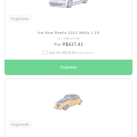
Esgotado
Vw New Beetle 2012 Welly 1:18
De
R$517,90
R$427,41
Por
12
x de
R$35,62
sem juros
Esgotado
Esgotado