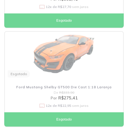
12
x de
R$27,70
sem juros
Esgotado
Esgotado
Ford Mustang Shelby GT500 Die Cast 1:18 Laranja
De
R$333,90
R$275,41
Por
12
x de
R$22,95
sem juros
Esgotado