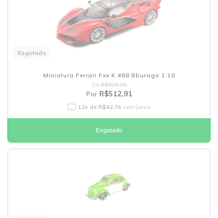
Esgotado
Miniatura Ferrari Fxx K #88 Bburago 1:18
De
R$620,90
R$512,91
Por
12
x de
R$42,74
sem juros
Esgotado