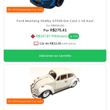
3% OFF
Comprando 3 ou mais
Ford Mustang Shelby GT500 Die Cast 1:18 Azul
De
R$333,90
R$275,41
Por
R$247,87
PIX/boleto
10%
12
x de
R$22,95
sem juros
3% OFF
Comprando 3 ou mais