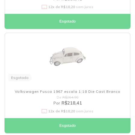
12
x de
R$18,20
sem juros
Esgotado
Esgotado
Volkswagen Fusca 1967 escala 1:18 Die Cast Branco
De
R$264,90
R$218,41
Por
12
x de
R$18,20
sem juros
Esgotado