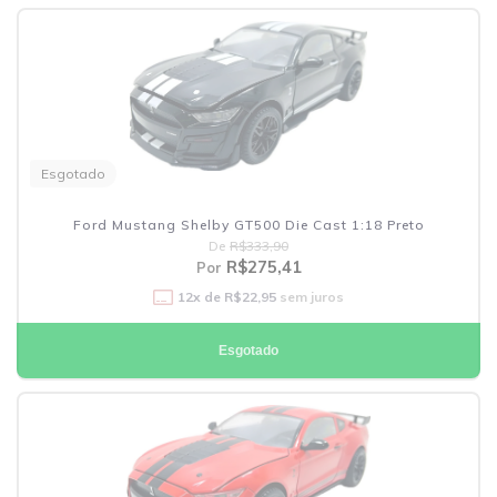
Esgotado
Ford Mustang Shelby GT500 Die Cast 1:18 Preto
De
R$333,90
R$275,41
Por
12
x de
R$22,95
sem juros
Esgotado