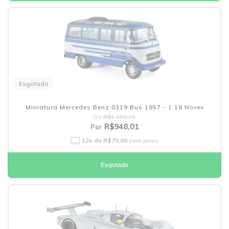
Esgotado
Miniatura Mercedes Benz 0319 Bus 1957 - 1:18 Norev
De
R$1.309,75
R$948,01
Por
12
x de
R$79,00
sem juros
Esgotado