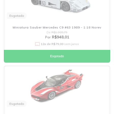
Esgotado
Miniatura Sauber Mercedes C9 #63 1989 - 1:18 Norev
De
R$1.309,75
R$948,01
Por
12
x de
R$79,00
sem juros
Esgotado
Esgotado