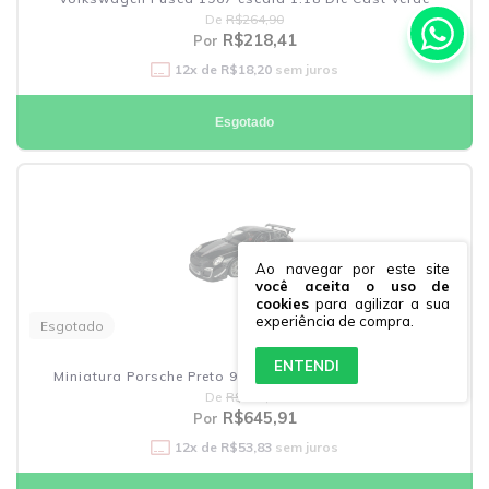
De
R$264,90
R$218,41
Por
12
x de
R$18,20
sem juros
Esgotado
Ao navegar por este site
você aceita o uso de
cookies
para agilizar a sua
experiência de compra.
Esgotado
ENTENDI
Miniatura Porsche Preto 911 Gt3 Rs 4.0 1:18 Bburago
De
R$781,90
R$645,91
Por
12
x de
R$53,83
sem juros