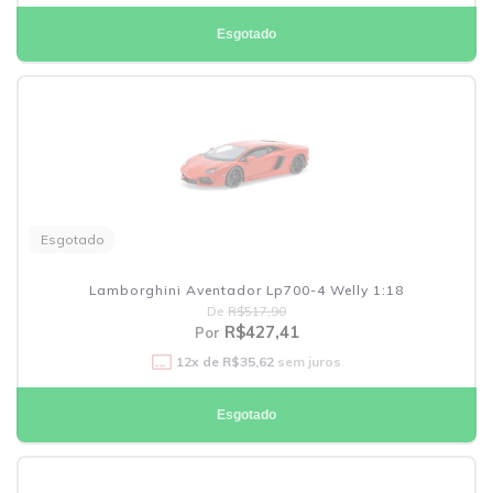
Esgotado
Esgotado
Lamborghini Aventador Lp700-4 Welly 1:18
De
R$517,90
R$427,41
Por
12
x de
R$35,62
sem juros
Esgotado