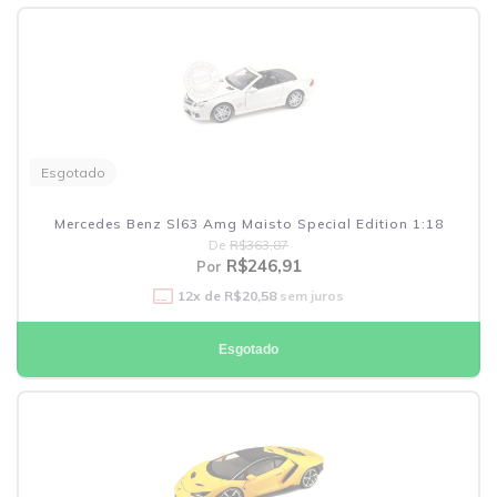
Esgotado
Mercedes Benz Sl63 Amg Maisto Special Edition 1:18
De
R$363,87
R$246,91
Por
12
x de
R$20,58
sem juros
Esgotado