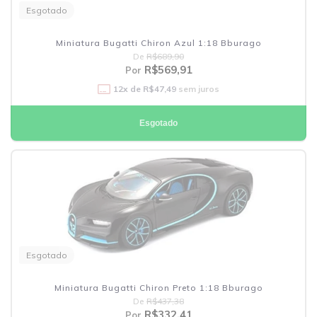
Esgotado
Miniatura Bugatti Chiron Azul 1:18 Bburago
De
R$689,90
R$569,91
Por
12
x de
R$47,49
sem juros
Esgotado
Esgotado
Miniatura Bugatti Chiron Preto 1:18 Bburago
De
R$437,38
R$332,41
Por