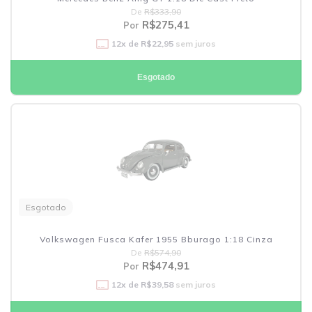
De
R$333,90
R$275,41
Por
12
x de
R$22,95
sem juros
Esgotado
Esgotado
Volkswagen Fusca Kafer 1955 Bburago 1:18 Cinza
De
R$574,90
R$474,91
Por
12
x de
R$39,58
sem juros