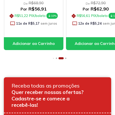
R$68,90
R$72,90
De
De
R$56,91
R$62,90
Por
Por
R$51,22
PIX/boleto
R$56,61
PIX/boleto
10%
1
11
x de
R$5,17
sem juros
12
x de
R$5,24
sem ju
Receba todas as promoções
Quer receber nossas ofertas?
Cadastre-se e comece a
recebê-las!