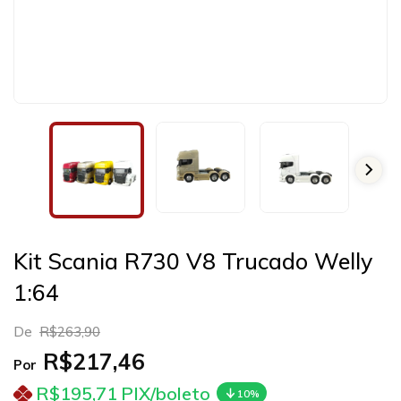
Kit Scania R730 V8 Trucado Welly
1:64
De
R$263,90
R$217,46
Por
R$195,71
PIX/boleto
10%