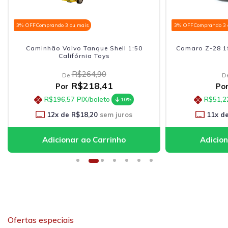
3% OFF
Comprando 3 ou mais
3% OFF
Comprando 3 
Caminhão Volvo Tanque Shell 1:50
Camaro Z-28 19
Califórnia Toys
R$264,90
De
D
R$218,41
Por
Po
R$196,57
PIX/boleto
R$51,2
10%
12
x de
R$18,20
sem juros
11
x d
Ofertas especiais