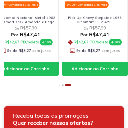
% OFF
Comprando 3 ou mais
3% OFF
Comprando 3 ou mais
w Kombi Nacional Metal 1962
Pick Up Chevy Stepside 1955
insmart 1:32 Amarelo e Bege
Kinsmart 1:32 Azul
R$57,90
R$57,90
De
De
R$47,41
R$47,41
Por
Por
R$42,67
PIX/boleto
R$42,67
PIX/boleto
10%
10%
9
x de
R$5,27
sem juros
9
x de
R$5,27
sem juros
Receba todas as promoções
Quer receber nossas ofertas?