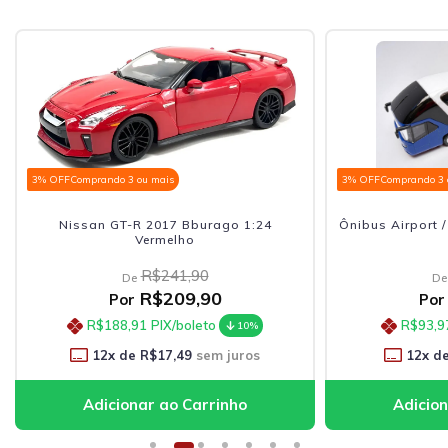
3% OFF
Comprando 3 ou mais
3% OFF
Comprando 3 
Nissan GT-R 2017 Bburago 1:24
Ônibus Airport 
Vermelho
R$241,90
De
De
R$209,90
Por
Por
R$188,91
PIX/boleto
R$93,9
10%
12
x de
R$17,49
sem juros
12
x d