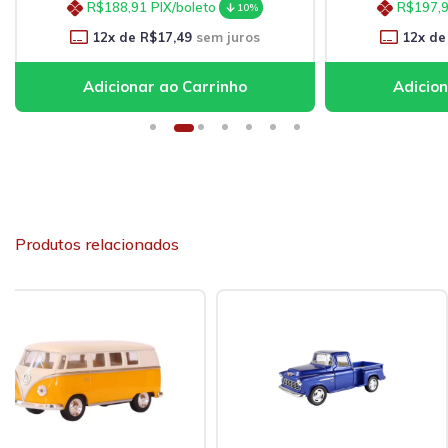
R$188,91
PIX/boleto
R$197,
10%
12
x de
R$17,49
sem juros
12
x de
Produtos relacionados