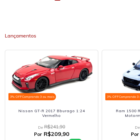
Lançamentos
3% OFF
Comprando 3 ou mais
3% OFF
Comprando 3 
Nissan GT-R 2017 Bburago 1:24
Ram 1500 R
Vermelho
Motorm
R$241,90
De
De
R$209,90
Por
Por