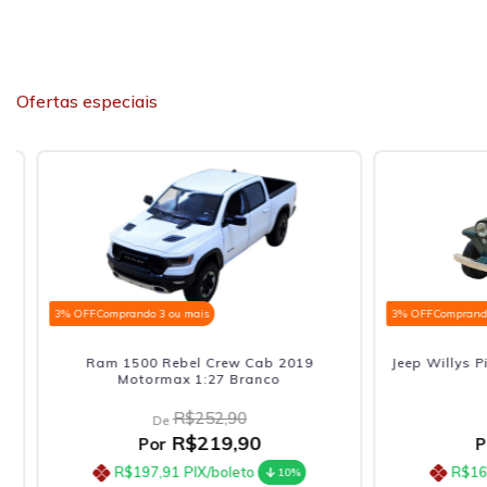
Ofertas especiais
3% OFF
Comprando 3 ou mais
3% OFF
Comprando 3 
Ram 1500 Rebel Crew Cab 2019
Jeep Willys Pic
Motormax 1:27 Branco
R$252,90
De
De
R$219,90
Por
Por
R$197,91
PIX/boleto
R$161,
10%