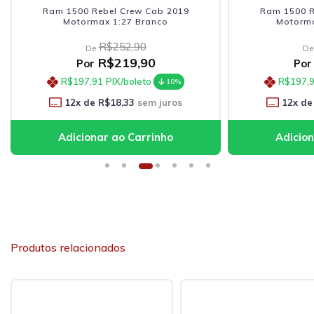
Ram 1500 Rebel Crew Cab 2019
Ram 1500 R
Motormax 1:27 Branco
Motorma
R$252,90
De
De
R$219,90
Por
Por
R$197,91
PIX/boleto
R$197,
10%
12
x de
R$18,33
sem juros
12
x de
Produtos relacionados