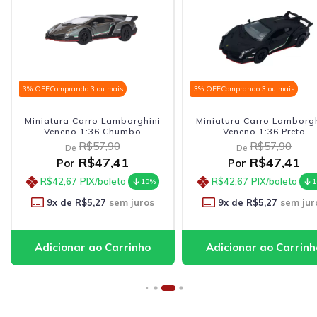
% OFF
Comprando 3 ou mais
3% OFF
Comprando 3 ou mais
Miniatura Carro Lamborghini
Miniatura Carro Lamborghini
Veneno 1:36 Chumbo
Veneno 1:36 Preto
R$57,90
R$57,90
De
De
R$47,41
R$47,41
Por
Por
R$42,67
PIX/boleto
R$42,67
PIX/boleto
10%
10%
9
x de
R$5,27
sem juros
9
x de
R$5,27
sem juros