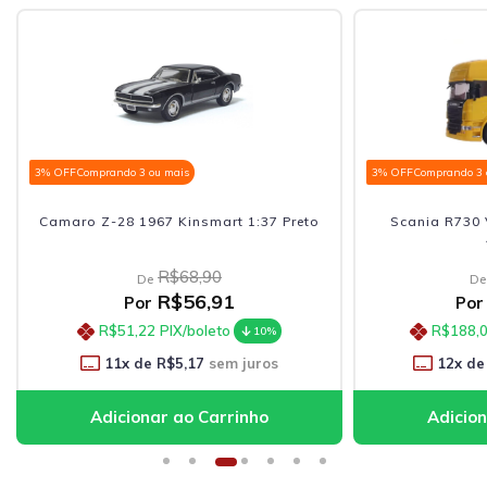
3% OFF
Comprando 3 ou mais
3% OFF
Comprando 3 
Camaro Z-28 1967 Kinsmart 1:37 Preto
Scania R730 
R$68,90
De
De
R$56,91
Por
Por
R$51,22
PIX/boleto
R$188,
10%
11
x de
R$5,17
sem juros
12
x de