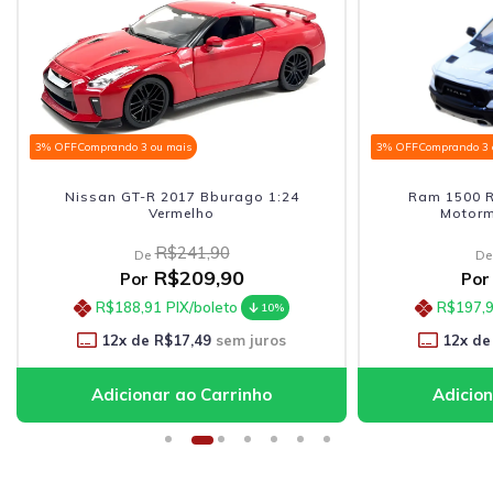
3% OFF
Comprando 3 ou mais
3% OFF
Comprando 3 
Nissan GT-R 2017 Bburago 1:24
Ram 1500 R
Vermelho
Motorm
R$241,90
De
De
R$209,90
Por
Por
R$188,91
PIX/boleto
R$197,
10%
12
x de
R$17,49
sem juros
12
x de