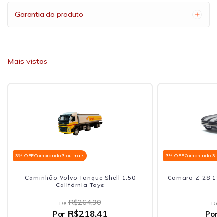
Garantia do produto
Mais vistos
3% OFF
Comprando 3 ou mais
3% OFF
Comprando 3 
Caminhão Volvo Tanque Shell 1:50
Camaro Z-28 19
Califórnia Toys
R$264,90
De
D
R$218,41
Por
Po