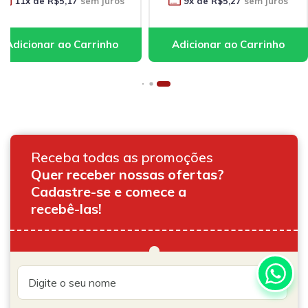
11
x de
R$5,17
sem juros
9
x de
R$5,27
sem juros
Receba todas as promoções
Quer receber nossas ofertas?
Cadastre-se e comece a
recebê-las!