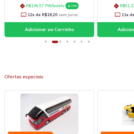
R$196,57
PIX/boleto
R$51,2
10%
12
x de
R$18,20
sem juros
11
x d
Ofertas especiais