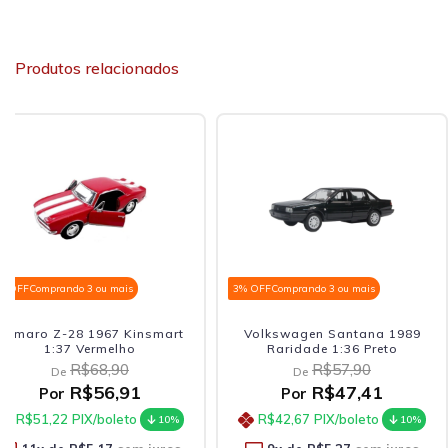
Produtos relacionados
% OFF
Comprando 3 ou mais
3% OFF
Comprando 3 ou mais
Camaro Z-28 1967 Kinsmart
Volkswagen Santana 1989
1:37 Vermelho
Raridade 1:36 Preto
R$68,90
R$57,90
De
De
R$56,91
R$47,41
Por
Por
R$51,22
PIX/boleto
R$42,67
PIX/boleto
10%
10%