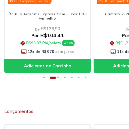
3% OFF
Comprando 3 ou mais
3% OFF
Comprando 3 
Ônibus Airport / Express Com Luzes 1:38
Camaro Z-28
Vermelho
R$126,90
De
D
R$104,41
Por
Po
R$93,97
PIX/boleto
R$51,2
10%
12
x de
R$8,70
sem juros
11
x d
Lançamentos