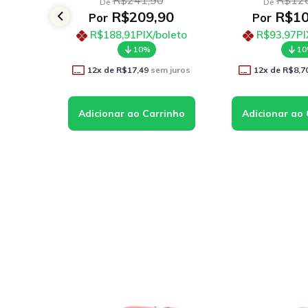
R$241,90
R$126
De
De
90
R$209,90
R$10
Por
Por
oleto
R$188,91
PIX/boleto
R$93,97
PI
10%
1
 juros
12
x de
R$17,49
sem juros
12
x de
R$8,7