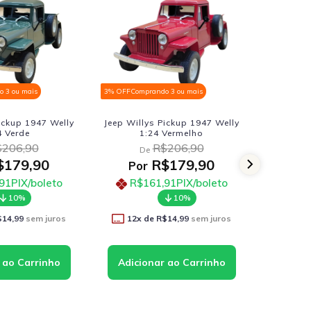
3% OFF
Comprando 3 ou mais
3% OFF
Comprando 3 ou mais
Jeep Willys Pickup 1947 Welly
Kombi Clássica 1962
1:24 Vermelho
Kinsmart 1:32 Amarelo Claro
R$206,90
R$68,90
De
De
R$179,90
R$59,90
Por
Por
R$161,91
PIX/boleto
R$53,91
PIX/boleto
10%
10%
12
x de
R$14,99
sem juros
11
x de
R$5,45
sem juros