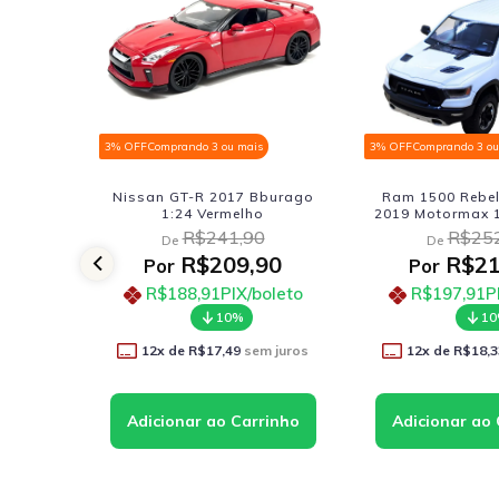
Comprando 3 ou mais
3% OFF
Comprando 3 ou mais
3%
an GT-R 2017 Bburago
Ram 1500 Rebel Crew Cab
1:24 Vermelho
2019 Motormax 1:27 Branco
20
R$241,90
R$252,90
De
De
R$209,90
R$219,90
Por
Por
R$188,91
PIX/boleto
R$197,91
PIX/boleto
10%
10%
2
x de
R$17,49
sem juros
12
x de
R$18,33
sem juros