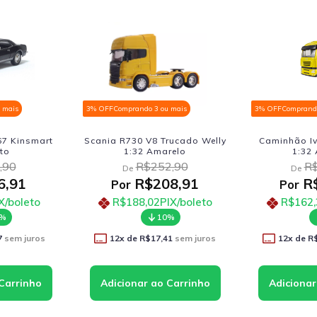
 mais
3% OFF
Comprando 3 ou mais
3% OFF
Comprando
7 Kinsmart
Scania R730 V8 Trucado Welly
Caminhão Iv
eto
1:32 Amarelo
1:32
,90
R$252,90
R$
De
De
6,91
R$208,91
R$
Por
Por
X/boleto
R$188,02
PIX/boleto
R$162,
0%
10%
7
sem juros
12
x de
R$17,41
sem juros
12
x de
R