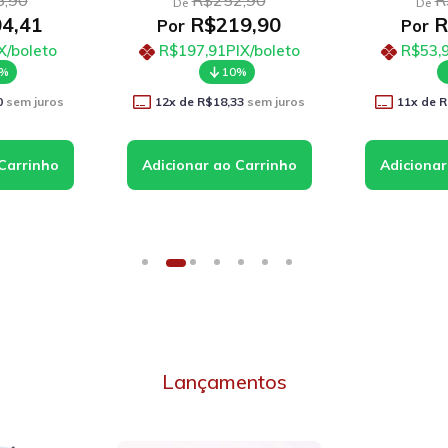
,90
R$252,90
R
De
De
4,41
R$219,90
R
Por
Por
X/boleto
R$197,91
PIX/boleto
R$53,
0%
10%
0
sem juros
12
x de
R$18,33
sem juros
11
x de
R
Lançamentos