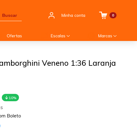
Minha conta
Buscar
0
Ofertas
Escalas
Marcas
Lamborghini Veneno 1:36 Laranja
10%
os
om Boleto