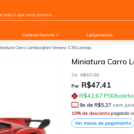
Controle Remoto
Lançamentos
iniatura Carro Lamborghini Veneno 1:36 Laranja
Miniatura Carro 
De
R$57,90
R$47,41
Por
R$42,67
PIX/boleto
9
x de
R$5,27
sem jur
10% de desconto
pagando c
Ver meios de pagamento