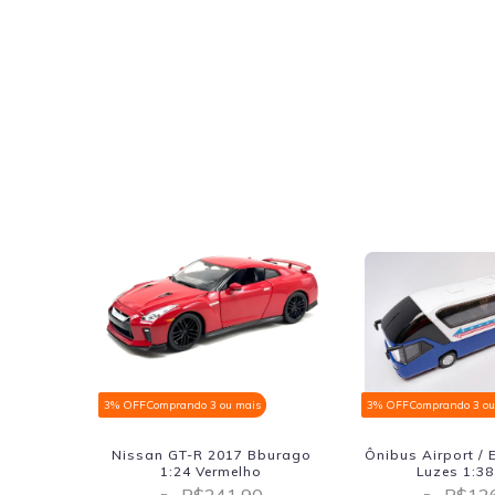
3% OFF
Comprando 3 ou mais
3% OFF
Comprando 3 ou
burago
Nissan GT-R 2017 Bburago
Ônibus Airport /
lado
1:24 Vermelho
Luzes 1:38