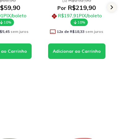
$68,90
R$252,90
De
D
$59,90
R$219,90
Por
Po
91
PIX/boleto
R$197,91
PIX/boleto
R$
10%
10%
$5,45
sem juros
12
x de
R$18,33
sem juros
12
x 