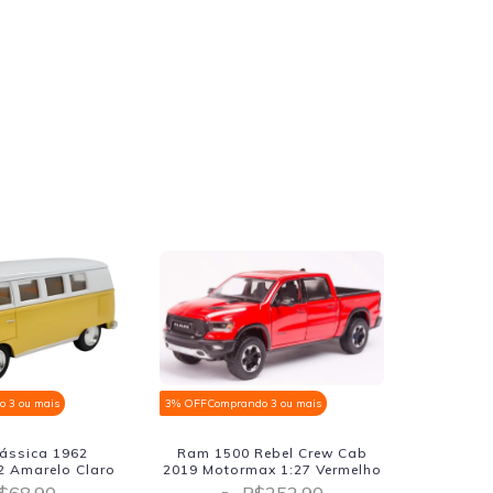
 3 ou mais
3% OFF
Comprando 3 ou mais
3% OFF
Comp
ássica 1962
Ram 1500 Rebel Crew Cab
Jeep Wil
2 Amarelo Claro
2019 Motormax 1:27 Vermelho