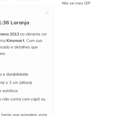
Não sei meu CEP
1:36 Laranja
eneno 2013
na vibrante cor
arca
Kinsmart
. Com sua
ticado e detalhes que
eis.
a e durabilidade.
) x 3 cm (altura).
 estética.
s não conta com capô ou
 faróis que acendem, este