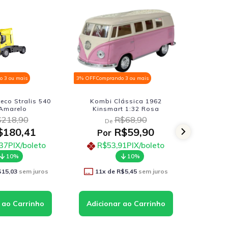
 3 ou mais
3% OFF
Comprando 3 ou mais
3% OFF
Comp
eco Stralis 540
Kombi Clássica 1962
Nissan S
 Amarelo
Kinsmart 1:32 Rosa
Fast 
218,90
R$68,90
De
D
180,41
R$59,90
Por
Po
37
PIX/boleto
R$53,91
PIX/boleto
R$
10%
10%
$15,03
sem juros
11
x de
R$5,45
sem juros
12
x 