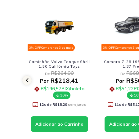
3% OFF
Comprando 3 ou mais
3% OFF
Comprando 3 ou
70s V8
Caminhão Volvo Tanque Shell
Camaro Z-28 196
19CH
1:50 Califórnia Toys
1:37 Pr
R$264,90
R$68
De
De
0
R$218,41
R$5
Por
Por
00
R$196,57
PIX/boleto
R$51,22
PI
boleto
10%
1
12
x de
R$18,20
sem juros
11
x de
R$5,1
m juros