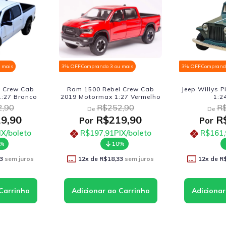
 OFF
Comprando 3 ou mais
3% OFF
Comprando 3 ou mais
Ram 1500 Rebel Crew Cab
Jeep Willys Pickup 1947 Welly
19 Motormax 1:27 Vermelho
1:24 Verde
R$252,90
R$206,90
De
De
R$219,90
R$179,90
Por
Por
R$197,91
PIX/boleto
R$161,91
PIX/boleto
10%
10%
12
x de
R$18,33
sem juros
12
x de
R$14,99
sem juros