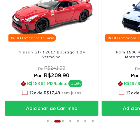
3% OFF
Comprando 3 ou mais
3% OFF
Comprando 3 
Nissan GT-R 2017 Bburago 1:24
Ram 1500 R
Vermelho
Motorm
R$241,90
De
De
R$209,90
Por
Por
R$188,91
PIX/boleto
R$197,
10%
12
x de
R$17,49
sem juros
12
x de