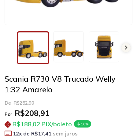
Scania R730 V8 Trucado Welly
1:32 Amarelo
De
R$252,90
R$208,91
Por
R$188,02
PIX/boleto
10%
12
x de
R$17,41
sem juros