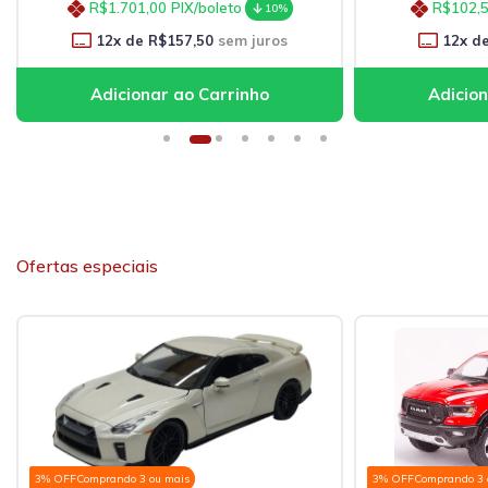
R$1.701,00
PIX/boleto
R$102,
10%
12
x de
R$157,50
sem juros
12
x d
Ofertas especiais
3% OFF
Comprando 3 ou mais
3% OFF
Comprando 3 