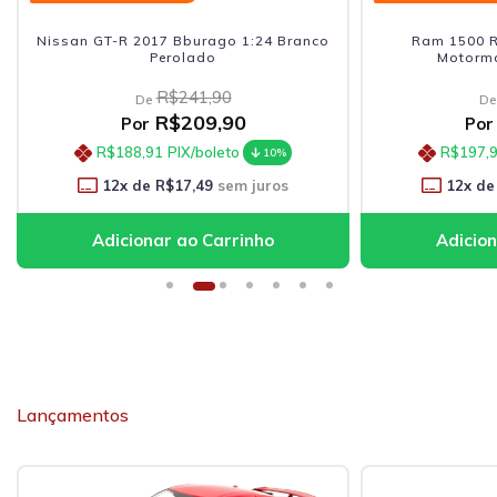
Nissan GT-R 2017 Bburago 1:24 Branco
Ram 1500 R
Perolado
Motorma
R$241,90
De
De
R$209,90
Por
Por
R$188,91
PIX/boleto
R$197,
10%
12
x de
R$17,49
sem juros
12
x de
Lançamentos