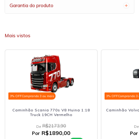
Garantia do produto
Mais vistos
3% OFF
Comprando 3 ou mais
3% OFF
Comprando 3 
Caminhão Scania 770s V8 Huina 1:18
Caminhão Volvo
Truck 19CH Vermelho
R$2173,90
De
De
R$1890,00
Por
Por