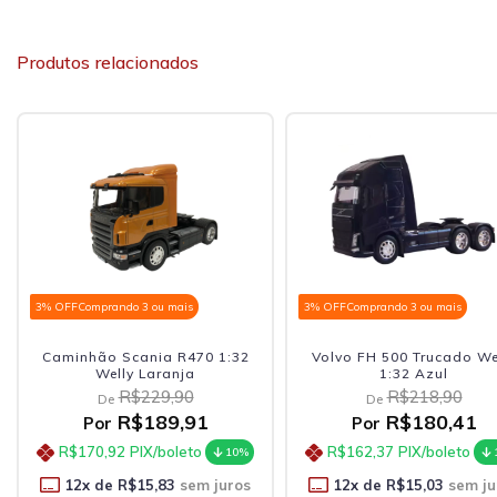
Produtos relacionados
3% OFF
Comprando 3 ou mais
3% OFF
Comprando 3 ou mais
Volvo FH 500 Trucado Welly
Caminhão Scania R470 1
1:32 Azul
Welly Amarelo
R$218,90
R$229,90
De
De
R$180,41
R$189,91
Por
Por
R$162,37
PIX/boleto
R$170,92
PIX/boleto
10%
12
x de
R$15,03
sem juros
12
x de
R$15,83
sem ju