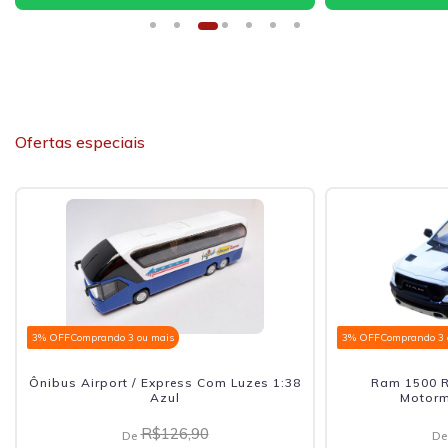
Ofertas especiais
3% OFF
Comprando 3 ou mais
3% OFF
Comprando 3 
Ônibus Airport / Express Com Luzes 1:38
Ram 1500 R
Azul
Motorm
R$126,90
De
De