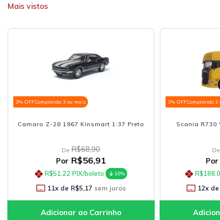
Mais vistos
3% OFF
Comprando 3 ou mais
3% OFF
Comprando 3 
Camaro Z-28 1967 Kinsmart 1:37 Preto
Scania R730 
R$68,90
De
De
R$56,91
Por
Por
R$51,22
PIX/boleto
R$188,
10%
11
x de
R$5,17
sem juros
12
x de