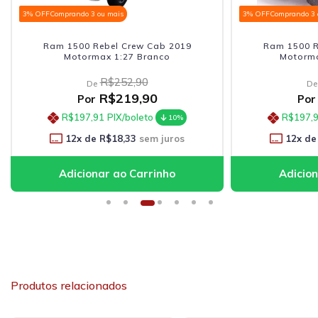
3% OFF
Comprando 3 ou mais
3% OFF
Comprando 3 
Ram 1500 Rebel Crew Cab 2019
Ram 1500 R
Motormax 1:27 Branco
Motorma
R$252,90
De
De
R$219,90
Por
Por
R$197,91
PIX/boleto
R$197,
10%
12
x de
R$18,33
sem juros
12
x de
Produtos relacionados