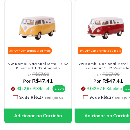
3% OFF
Comprando 3 ou mais
3% OFF
Comprando 3 ou mais
Vw Kombi Nacional Metal 1962
Vw Kombi Nacional Metal 
Kinsmart 1:32 Amarelo
Kinsmart 1:32 Vermelh
R$57,90
R$57,90
De
De
R$47,41
R$47,41
Por
Por
R$42,67
PIX/boleto
R$42,67
PIX/boleto
10%
1
9
x de
R$5,27
sem juros
9
x de
R$5,27
sem jur