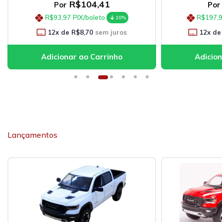
R$104,41
Por
Por
R$93,97
PIX/boleto
R$197,
10%
12
x de
R$8,70
sem juros
12
x de
Lançamentos