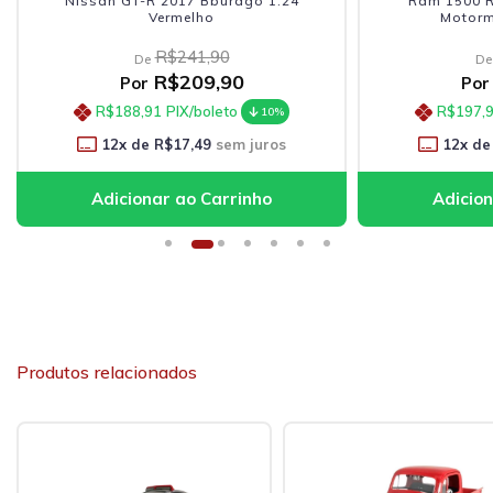
Nissan GT-R 2017 Bburago 1:24
Ram 1500 Re
Vermelho
Motorma
R$241,90
De
De
R$209,90
Por
Por
R$188,91
PIX/boleto
R$197,9
10%
12
x de
R$17,49
sem juros
12
x de
Produtos relacionados