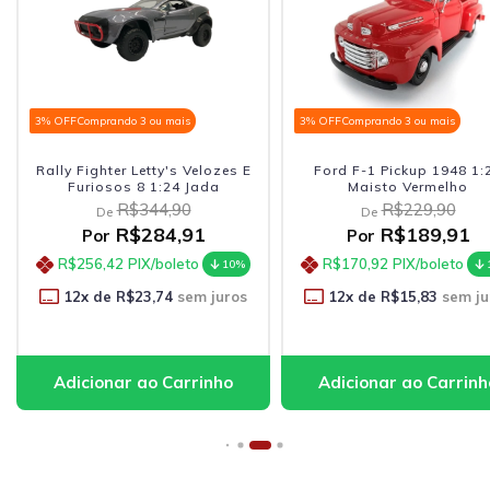
3% OFF
Comprando 3 ou mais
3% OFF
Comprando 3 ou mais
Rally Fighter Letty's Velozes E
Ford F-1 Pickup 1948 1:
Furiosos 8 1:24 Jada
Maisto Vermelho
R$344,90
R$229,90
De
De
R$284,91
R$189,91
Por
Por
R$256,42
PIX/boleto
R$170,92
PIX/boleto
10%
12
x de
R$23,74
sem juros
12
x de
R$15,83
sem ju