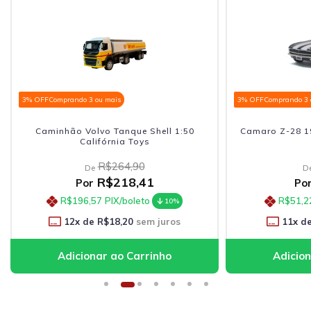
3% OFF
Comprando 3 ou mais
3% OFF
Comprando 3 
Caminhão Volvo Tanque Shell 1:50
Camaro Z-28 19
Califórnia Toys
R$264,90
De
D
R$218,41
Por
Po
R$196,57
PIX/boleto
R$51,2
10%
12
x de
R$18,20
sem juros
11
x d