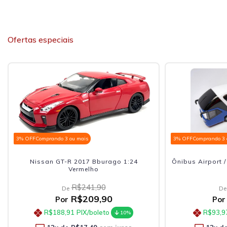
Ofertas especiais
3% OFF
Comprando 3 ou mais
3% 
go 1:24
Ônibus Airport / Express Com Luzes 1:38
Azul
R$126,90
De
R$104,41
Por
R$93,97
PIX/boleto
10%
10%