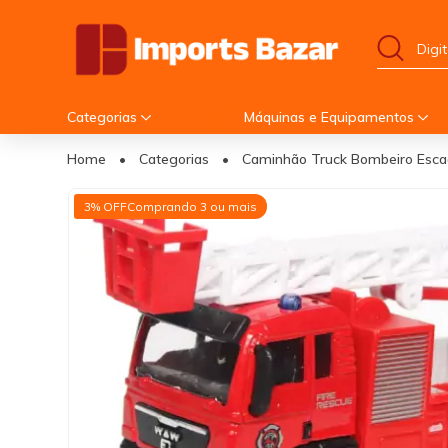
Categorias
Máquinas e Equipamentos
Home
•
Categorias
•
Caminhão Truck Bombeiro Escada
3% OFF
Comprando 3 ou mais