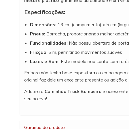
metal e plástico
, garantindo durabilidade e um visual
Especificações:
Dimensões:
13 cm (comprimento) x 5 cm (largur
Pneus:
Borracha, proporcionando melhor aderên
Funcionalidades:
Não possui abertura de porta
Fricção:
Sim, permitindo movimentos suaves
Luzes e Som:
Este modelo não conta com faró
Embora não tenha base expositora ou embalagem ac
original faz dele um excelente presente ou adição a
Adquira o
Caminhão Truck Bombeiro
e acrescente
seu acervo!
Garantia do produto