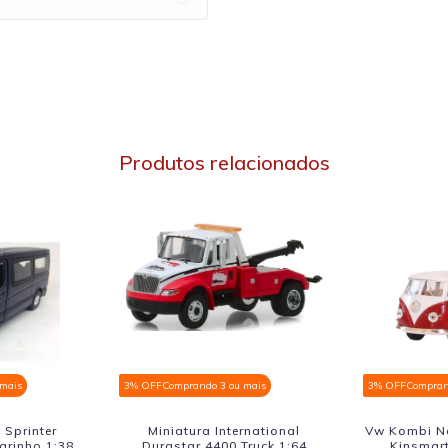
Produtos relacionados
 mais
3% OFF
Comprando 3 ou mais
3% OFF
Compran
l Metal 1962
Vw Kombi Nacional Metal 1962
Harley Dav
arelo e Bege
Kinsmart 1:32 Laranja e Bege
750 