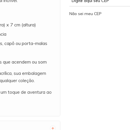
 incrível.
Não sei meu CEP
a) x 7 cm (altura)
cia
s, capô ou porta-malas
is que acendem ou som
rílica, sua embalagem
 qualquer coleção.
 um toque de aventura ao