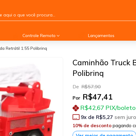
Controle Remoto
Lançamentos
 Retrátil 1:55 Polibrinq
Caminhão Truck B
Polibrinq
De
R$57,90
R$47,41
Por
R$42,67
PIX/boleto
9
x de
R$5,27
sem jur
10% de desconto
pagando c
Ver meios de pagamento