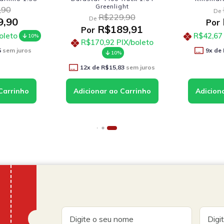
,90
R$57,90
De
De
,41
R$47,41
R
Por
Por
R$119
oleto
R$42,67
PIX/boleto
10%
10%
sem juros
9
x de
R$5,27
sem juros
12
x de