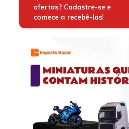
ofertas? Cadastre-se e
comece a recebê-las!