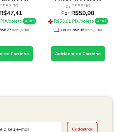
R$160,90
R$68,90
De
$132,91
R$59,90
Por
,62
PIX/boleto
R$53,91
PIX/boleto
10%
10%
11
x de
R$5,45
sem juros
R$11,08
sem juros