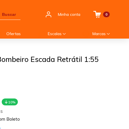
Minha conta
Buscar
0
Ofertas
Escalas
Marcas
ombeiro Escada Retrátil 1:55
10%
os
om Boleto