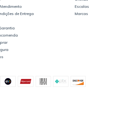
 Atendimento
Escalas
ndições de Entrega
Marcas
Garantia
Encomenda
prar
gura
os