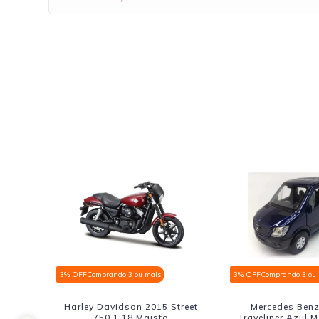
3% OFF
Comprando 3 ou mais
3% OFF
Comprando 3 ou
Caminhão Mercedes Benz 1935
Vw Kombi Naciona
Trucado Branco 1:32
Kinsmart 1:32 Am