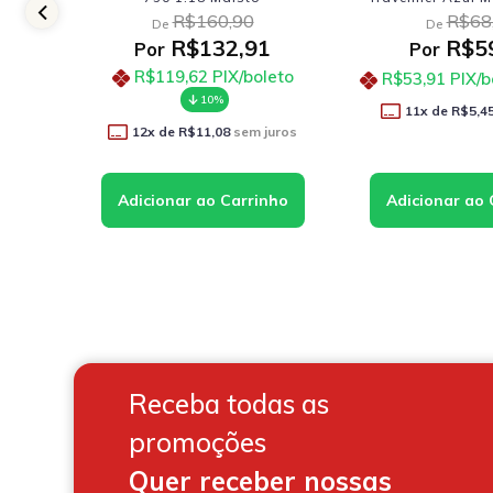
R$1.034,90
R$57
De
De
R$854,91
R$47
Por
Por
R$769,42
PIX/boleto
R$42,67
PIX/b
10%
9
x de
R$5,27
12
x de
R$71,24
sem juros
Receba todas as
promoções
Quer receber nossas