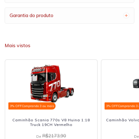
Garantia do produto
Mais vistos
3% OFF
Comprando 3 ou mais
3% OFF
Comprando 3 
Caminhão Scania 770s V8 Huina 1:18
Caminhão Volvo
Truck 19CH Vermelho
R$2173,90
De
De