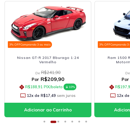
3% OFF
Comprando 3 ou mais
3% OFF
Comprando 3 o
Nissan GT-R 2017 Bburago 1:24
Ram 1500 Re
Vermelho
Motorma
R$241,90
De
De
R$209,90
Por
Por
R$188,91
PIX/boleto
R$197,9
10%
12
x de
R$17,49
sem juros
12
x de