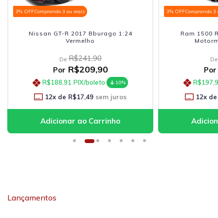
3% OFF
Comprando 3 ou mais
3% OFF
Comprando 3 
Nissan GT-R 2017 Bburago 1:24
Ram 1500 R
Vermelho
Motorm
R$241,90
De
De
R$209,90
Por
Por
R$188,91
PIX/boleto
R$197,
10%
12
x de
R$17,49
sem juros
12
x de
Lançamentos