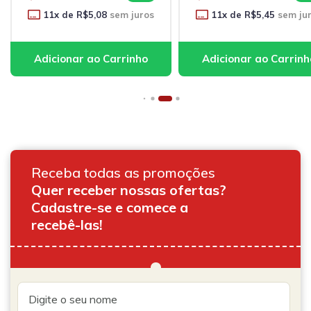
11
x de
R$5,08
sem juros
11
x de
R$5,45
sem ju
Receba todas as promoções
Quer receber nossas ofertas?
Cadastre-se e comece a
recebê-las!