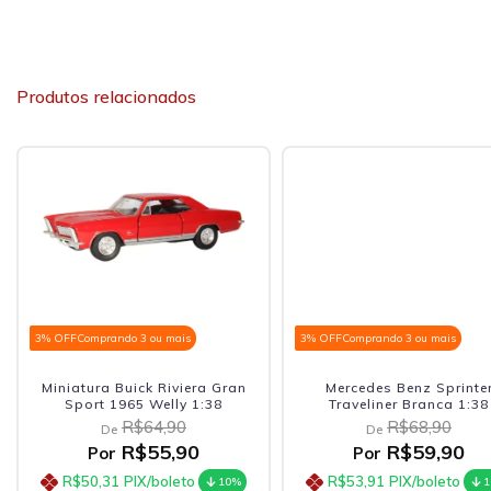
Produtos relacionados
3% OFF
Comprando 3 ou mais
3% OFF
Comprando 3 ou mais
Miniatura Buick Riviera Gran
Mercedes Benz Sprinte
Sport 1965 Welly 1:38
Traveliner Branca 1:38
R$64,90
R$68,90
De
De
R$55,90
R$59,90
Por
Por
R$50,31
PIX/boleto
R$53,91
PIX/boleto
10%
1