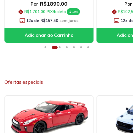
R$1890,00
Por
Por
R$1.701,00
PIX/boleto
R$102,
10%
12
x de
R$157,50
sem juros
12
x d
Ofertas especiais