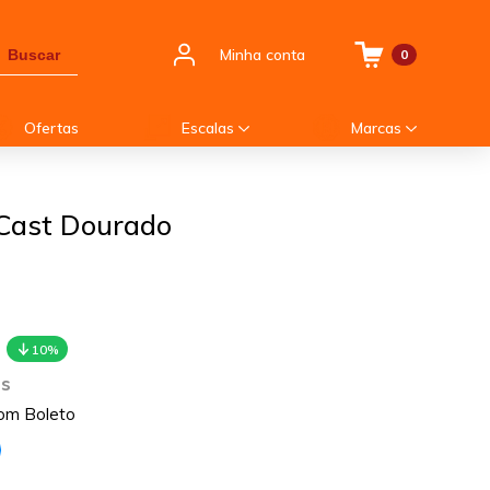
Minha conta
Buscar
0
Ofertas
Escalas
Marcas
 Cast Dourado
10%
os
om Boleto