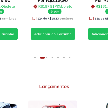
9,90
R$219,90
R$
Por
Por
IX/boleto
R$197,91
PIX/boleto
R$161,
0%
10%
3
sem juros
12
x de
R$18,33
sem juros
12
x de
R
Lançamentos