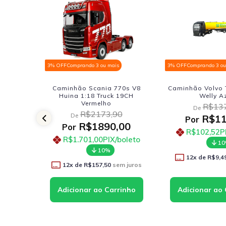
3% OFF
Comprando 3 ou mais
3% OFF
Comprando 3 ou mais
Caminhão Scania 770s V8
Caminhão Volvo Tanque 1:64
Huina 1:18 Truck 19CH
Welly Azul
Vermelho
R$137,90
De
R$2173,90
De
R$113,91
Por
R$1890,00
Por
R$102,52
PIX/boleto
R$1.701,00
PIX/boleto
10%
10%
12
x de
R$9,49
sem juros
12
x de
R$157,50
sem juros