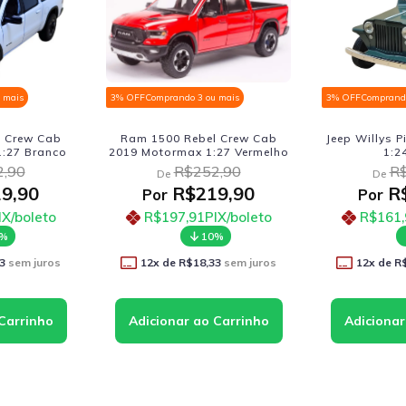
3 ou mais
3% OFF
Comprando 3 ou mais
3% OFF
Compr
bel Crew Cab
Jeep Willys Pickup 1947 Welly
Jeep Willy
 1:27 Vermelho
1:24 Verde
1:
52,90
R$206,90
De
De
219,90
R$179,90
Por
Por
1
PIX/boleto
R$161,91
PIX/boleto
R$16
10%
10%
8,33
sem juros
12
x de
R$14,99
sem juros
12
x d