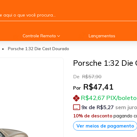
Controle Remoto
Lançamentos
•
Porsche 1:32 Die Cast Dourado
Porsche 1:32 Die
De
R$57,90
R$47,41
Por
R$42,67
PIX/boleto
9
x de
R$5,27
sem jur
10% de desconto
pagando c
Ver meios de pagamento