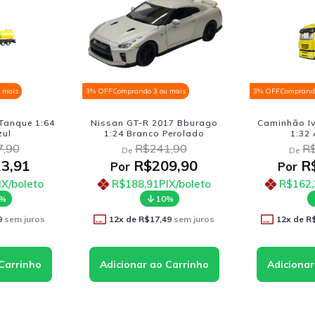
3% OFF
Comprando 3 ou mais
3% OFF
Comprando 3 ou mais
Nissan GT-R 2017 Bburago
Caminhão Iveco Stralis 5
1:24 Branco Perolado
1:32 Amarelo
R$241,90
R$218,90
De
De
R$209,90
R$180,41
Por
Por
R$188,91
PIX/boleto
R$162,37
PIX/bolet
10%
10%
12
x de
R$17,49
sem juros
12
x de
R$15,03
sem juro