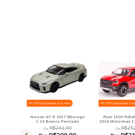
3% OFF
Comprando 3 ou mais
3% OFF
Comprando 3 ou
burago
Nissan GT-R 2017 Bburago
Ram 1500 Rebel
1:24 Branco Perolado
2019 Motormax 1:
R$241,90
R$252
De
De