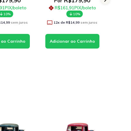
179,90
R$179,90
Por
Po
91
PIX/boleto
R$161,91
PIX/boleto
R$
10%
10%
$14,99
sem juros
12
x de
R$14,99
sem juros
11
x