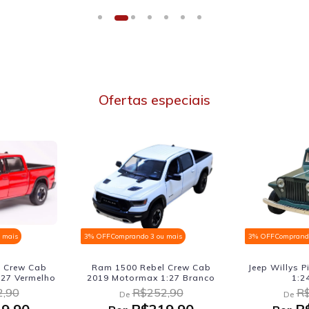
Ofertas especiais
 mais
3% OFF
Comprando 3 ou mais
3% OFF
Comprando
 Crew Cab
Ram 1500 Rebel Crew Cab
Jeep Willys P
27 Vermelho
2019 Motormax 1:27 Branco
1:2
,90
R$252,90
R$
De
De