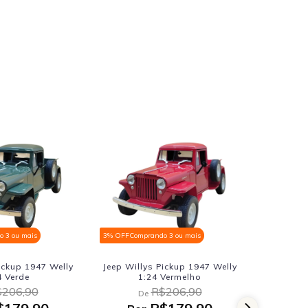
 3 ou mais
3% OFF
Comprando 3 ou mais
3% OFF
Comp
ickup 1947 Welly
Jeep Willys Pickup 1947 Welly
Komb
4 Verde
1:24 Vermelho
Kinsmart
206,90
R$206,90
De