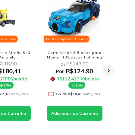
3% OFF
Comprando 3 ou mais
3% OFF
Comprando 3 ou mais
40
Carro Venon 3 Blocos para
Dodge Charger R/t Di
Montar 139 peças Polibrinq
1:24 Preto
R$143,90
R$241,90
De
De
R$124,90
R$199,4
Por
Por
o
R$112,41
PIX/boleto
R$179,47
PIX/bo
10%
10%
s
12
x de
R$10,41
sem juros
12
x de
R$16,62
sem