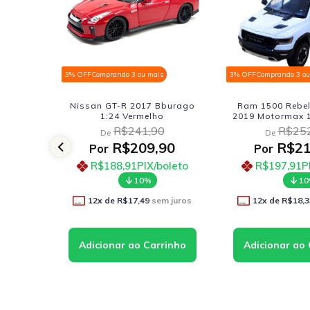
ais
3% OFF
Comprando 3 ou mais
3% OFF
Comprando 
7 Bburago
Ram 1500 Rebel Crew Cab
Ram 1500 Re
lho
2019 Motormax 1:27 Branco
2019 Motormax
90
R$252,90
R$2
De
De
,90
R$219,90
R$
Por
Por
/boleto
R$197,91
PIX/boleto
R$197,9
10%
sem juros
12
x de
R$18,33
sem juros
12
x de
R$1