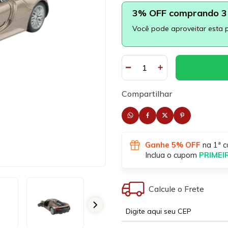
3% OFF comprando 3 
Você pode aproveitar esta 
Compartilhar
Ganhe 5% OFF
na 1ª c
Inclua o cupom
PRIME
Calcule o Frete