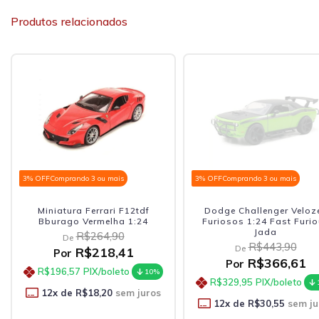
Produtos relacionados
3% OFF
Comprando 3 ou mais
3% OFF
Comprando 3 ou mais
Miniatura Ferrari F12tdf
Dodge Challenger Veloz
Bburago Vermelha 1:24
Furiosos 1:24 Fast Furi
Jada
R$264,90
De
R$443,90
De
R$218,41
Por
R$366,61
Por
R$196,57
PIX/boleto
10%
R$329,95
PIX/boleto
12
x de
R$18,20
sem juros
12
x de
R$30,55
sem ju