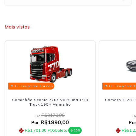
Mais vistos
3% OFF
Comprando 3 ou mais
3% OFF
Comprando 3 
Caminhão Scania 770s V8 Huina 1:18
Camaro Z-28 19
Truck 19CH Vermelho
R$2173,90
De
D
R$1890,00
Por
Po
R$1.701,00
PIX/boleto
R$51,2
10%