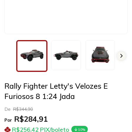
Rally Fighter Letty's Velozes E
Furiosos 8 1:24 Jada
De
R$344,90
R$284,91
Por
R$256,42
PIX/boleto
10%