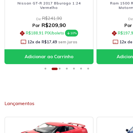
Nissan GT-R 2017 Bburago 1:24
Ram 1500 R
Vermelho
Motorm
R$241,90
De
De
R$209,90
Por
Por
R$188,91
PIX/boleto
R$197,
10%
12
x de
R$17,49
sem juros
12
x de
Lançamentos