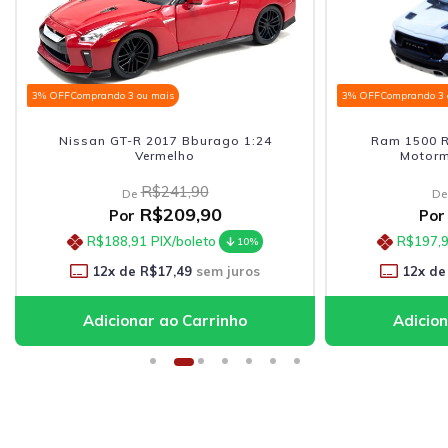
3% OFF
Comprando 3 ou mais
3% OFF
Comprando 3 ou ma
Nissan GT-R 2017 Bburago 1:24
Ram 1500 Rebel
Vermelho
Motormax 1
R$241,90
R$2
De
De
R$209,90
R$2
Por
Por
R$188,91
PIX/boleto
R$197,91
PI
10%
12
x de
R$17,49
sem juros
12
x de
R$1