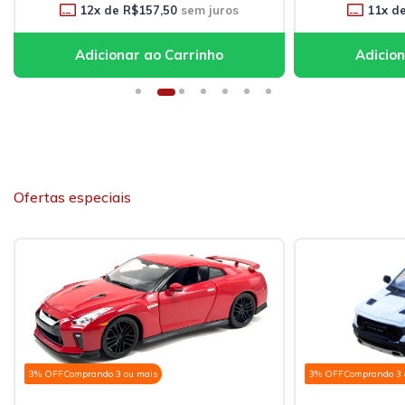
12
x de
R$157,50
sem juros
11
x d
Ofertas especiais
3% OFF
Comprando 3 ou mais
3% OFF
Comprando 3 